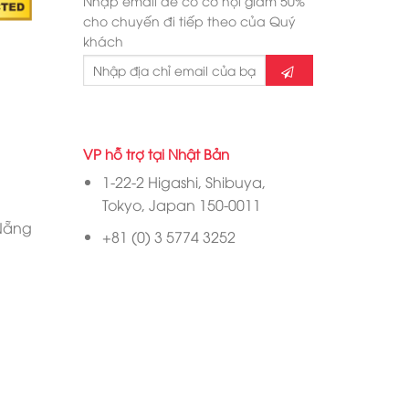
Nhập email để có cơ hội giảm 50%
cho chuyến đi tiếp theo của Quý
khách
VP hỗ trợ tại Nhật Bản
1-22-2 Higashi, Shibuya,
Tokyo, Japan 150-0011
 Nẵng
+81 (0) 3 5774 3252