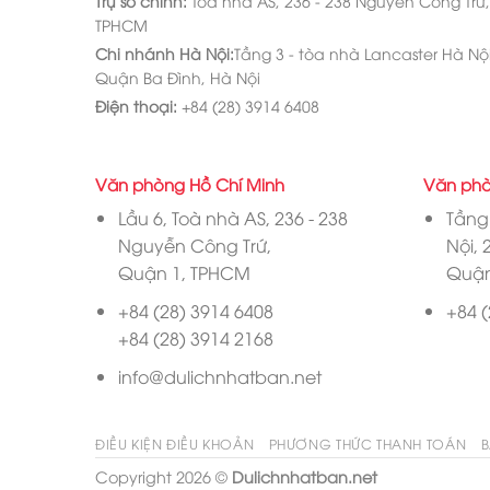
Trụ sở chính:
Toà nhà AS, 236 - 238 Nguyễn Công Trứ
TPHCM
Chi nhánh Hà Nội:
Tầng 3 - tòa nhà Lancaster Hà Nội,
Quận Ba Đình, Hà Nội
Điện thoại:
+84 (28) 3914 6408
Văn phòng Hồ Chí Minh
Văn phò
Lầu 6, Toà nhà AS, 236 - 238
Tầng 
Nguyễn Công Trứ,
Nội, 
Quận 1, TPHCM
Quận
+84 (28) 3914 6408
+84 (
+84 (28) 3914 2168
info@dulichnhatban.net
ĐIỀU KIỆN ĐIỀU KHOẢN
PHƯƠNG THỨC THANH TOÁN
B
Copyright 2026 ©
Dulichnhatban.net