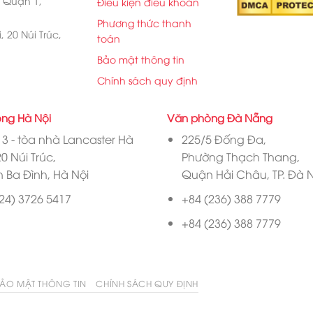
, Quận 1,
Điều kiện điều khoản
Phương thức thanh
 20 Núi Trúc,
toán
Bảo mật thông tin
Chính sách quy định
ng Hà Nội
Văn phòng Đà Nẵng
3 - tòa nhà Lancaster Hà
225/5 Đống Đa,
20 Núi Trúc,
Phường Thạch Thang,
 Ba Đình, Hà Nội
Quận Hải Châu, TP. Đà
24) 3726 5417
+84 (236) 388 7779
+84 (236) 388 7779
ẢO MẬT THÔNG TIN
CHÍNH SÁCH QUY ĐỊNH