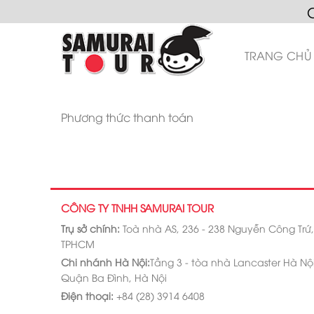
Skip
to
content
TRANG CHỦ
Phương thức thanh toán
CÔNG TY TNHH SAMURAI TOUR
Trụ sở chính:
Toà nhà AS, 236 - 238 Nguyễn Công Trứ
TPHCM
Chi nhánh Hà Nội:
Tầng 3 - tòa nhà Lancaster Hà Nội,
Quận Ba Đình, Hà Nội
Điện thoại:
+84 (28) 3914 6408