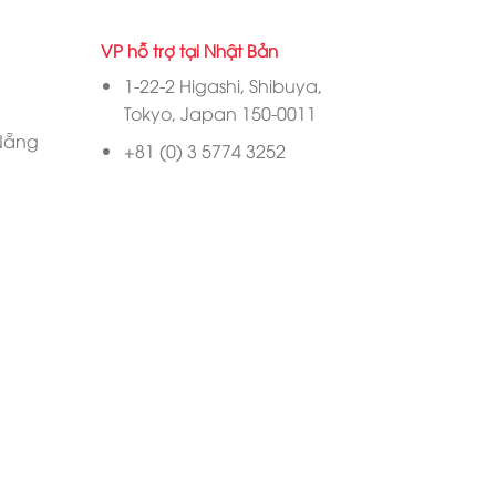
VP hỗ trợ tại Nhật Bản
1-22-2 Higashi, Shibuya,
Tokyo, Japan 150-0011
 Nẵng
+81 (0) 3 5774 3252