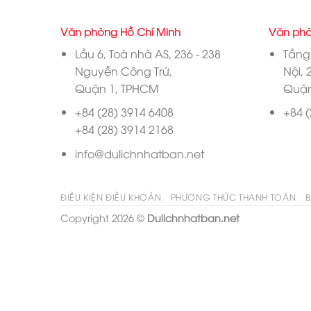
Văn phòng Hồ Chí Minh
Văn phò
Lầu 6, Toà nhà AS, 236 - 238
Tầng 
Nguyễn Công Trứ,
Nội, 
Quận 1, TPHCM
Quận
+84 (28) 3914 6408
+84 (
+84 (28) 3914 2168
info@dulichnhatban.net
ĐIỀU KIỆN ĐIỀU KHOẢN
PHƯƠNG THỨC THANH TOÁN
B
Copyright 2026 ©
Dulichnhatban.net