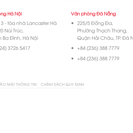
ng Hà Nội
Văn phòng Đà Nẵng
3 - tòa nhà Lancaster Hà
225/5 Đống Đa,
20 Núi Trúc,
Phường Thạch Thang,
 Ba Đình, Hà Nội
Quận Hải Châu, TP. Đà
24) 3726 5417
+84 (236) 388 7779
+84 (236) 388 7779
ẢO MẬT THÔNG TIN
CHÍNH SÁCH QUY ĐỊNH