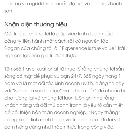
bạn bè và người thân muốn đặt vé và phòng khách
sạn.
Nhận diện thương hiệu
Giá trị của chúng tôi là giúp việc kinh doanh của
công ty tiến hành một cách rất có nguyên tắc.
Slogan của chúng tôi là: “Experience is true value” trải
nghiệm tạo nên giá trị đích thực.
Tên 365 Travel xuất phát từ thực tế rằng chúng tôi sẵn
sàng có mặt để phục vụ bạn 24/7, 365 ngày trong 1
năm và là một đối tác kinh doanh uy tín, đáng tin cậy
với “Sự chăm sóc liên tục” và “khiêm tốn” để chuẩn bị
cho tương lai và chúng tôi luôn luôn ghi nhớ rằng
khách hàng và đối thủ cạnh tranh là yếu tố cần thiết
để cải thiện bản thân doanh nghiệp. “Ngay thẳng”
có nghĩa là tính minh bạch và trách nhiệm đi đôi với
cảm hứng cũng như thách thức trong công việc.