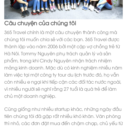
Câu chuyện của chúng tôi
365 Travel chính là một câu chuyện thành công mà
chúng tôi muốn chia sẻ với các bạn. 365 Travel được
thành lập vào năm 2006 bởi một cặp vợ chồng trẻ từ
Hà Nôi. Tommy Nguyên phụ trách quản lý và sản
phẩm, trong khi Cindy Nguyên nhận trách nhiệm
mảng kinh doanh. Mặc dù có kinh nghiệm nhiều năm
làm việc tại một công ty tour du lịch trước đó, họ vẫn
còn nhiều e ngại khi tiếp cận các đối tác nước ngoài,
vì nhiều người sẽ nghĩ rằng 27 tuổi là quá trẻ để làm
chủ một doanh nghiệp.
Cũng giống như nhiều startup khác, những ngày đầu
tiên chúng tôi đã gặp rất nhiều khó khăn. Văn phòng
thì nhỏ, các đơn đặt mua đến chậm chạp, chủ yếu từ