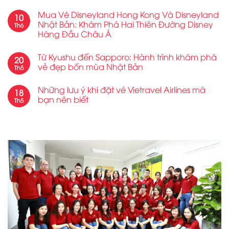
Mua Vé Disneyland Hong Kong Và Disneyland
10
Nhật Bản: Khám Phá Hai Thiên Đường Disney
Th6
Hàng Đầu Châu Á
Từ Kyushu đến Sapporo: Hành trình khám phá
20
vẻ đẹp bốn mùa Nhật Bản
Th5
Những lưu ý khi đặt vé Vietravel Airlines mà
18
bạn nên biết
Th5