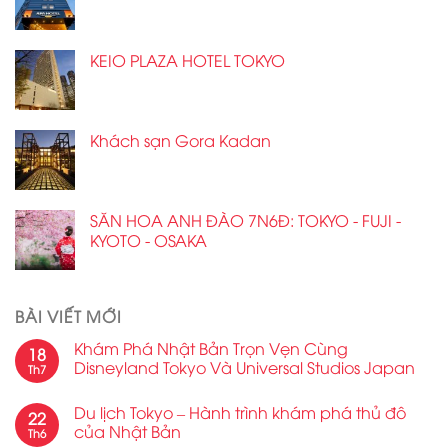
KEIO PLAZA HOTEL TOKYO
Khách sạn Gora Kadan
SĂN HOA ANH ĐÀO 7N6Đ: TOKYO - FUJI -
KYOTO - OSAKA
BÀI VIẾT MỚI
Khám Phá Nhật Bản Trọn Vẹn Cùng
18
Disneyland Tokyo Và Universal Studios Japan
Th7
Du lịch Tokyo – Hành trình khám phá thủ đô
22
của Nhật Bản
Th6