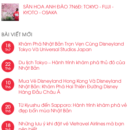
SĂN HOA ANH ĐÀO 7N6Đ: TOKYO - FUJI -
KYOTO - OSAKA
BÀI VIẾT MỚI
Khám Phá Nhật Bản Trọn Vẹn Cùng Disneyland
18
Tokyo Và Universal Studios Japan
Th7
Du lịch Tokyo – Hành trình khám phá thủ đô của
22
Nhật Bản
Th6
Mua Vé Disneyland Hong Kong Và Disneyland
10
Nhật Bản: Khám Phá Hai Thiên Đường Disney
Th6
Hàng Đầu Châu Á
Từ Kyushu đến Sapporo: Hành trình khám phá vẻ
20
đẹp bốn mùa Nhật Bản
Th5
Những lưu ý khi đặt vé Vietravel Airlines mà bạn
18
nên biết
Th5