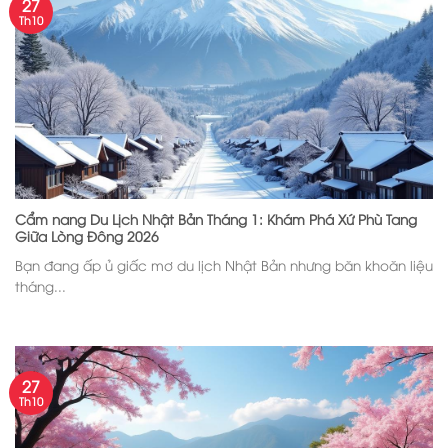
27
Th10
Cẩm nang Du Lịch Nhật Bản Tháng 1: Khám Phá Xứ Phù Tang
Giữa Lòng Đông 2026
Bạn đang ấp ủ giấc mơ du lịch Nhật Bản nhưng băn khoăn liệu
tháng...
27
Th10