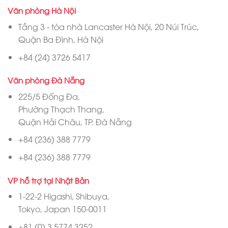
Văn phòng Hà Nội
Tầng 3 - tòa nhà Lancaster Hà Nội, 20 Núi Trúc,
Quận Ba Đình, Hà Nội
+84 (24) 3726 5417
Văn phòng Đà Nẵng
225/5 Đống Đa,
Phường Thạch Thang,
Quận Hải Châu, TP. Đà Nẵng
+84 (236) 388 7779
+84 (236) 388 7779
VP hỗ trợ tại Nhật Bản
1-22-2 Higashi, Shibuya,
Tokyo, Japan 150-0011
+81 (0) 3 5774 3252