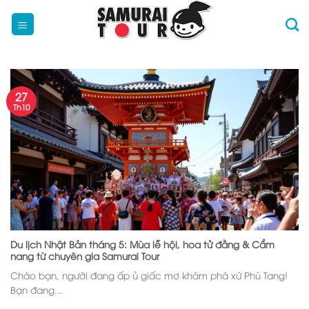
Skip
to
content
27
Th10
Du lịch Nhật Bản tháng 5: Mùa lễ hội, hoa tử đằng & Cẩm
nang từ chuyên gia Samurai Tour
Chào bạn, người đang ấp ủ giấc mơ khám phá xứ Phù Tang!
Bạn đang...