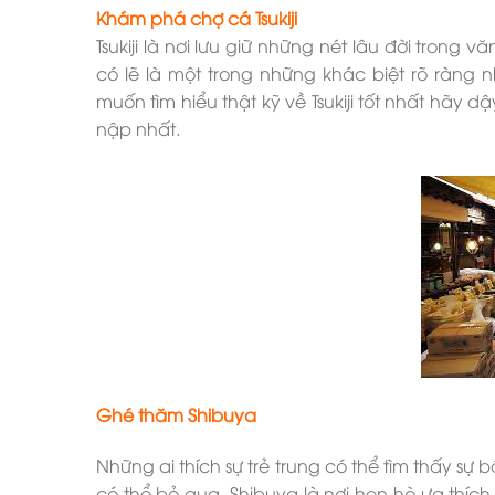
Khám phá chợ cá Tsukiji
Tsukiji là nơi lưu giữ những nét lâu đời trong
có lẽ là một trong những khác biệt rõ ràng 
muốn tìm hiểu thật kỹ về Tsukiji tốt nhất hãy d
nập nhất.
Ghé thăm Shibuya
Những ai thích sự trẻ trung có thể tìm thấy sự 
có thể bỏ qua. Shibuya là nơi hẹn hò ưa thích