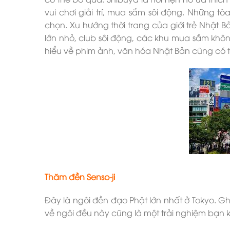
vui chơi giải trí, mua sắm sôi động. Những 
chọn. Xu hướng thời trang của giới trẻ Nhật
lớn nhỏ, club sôi động, các khu mua sắm khô
hiểu về phim ảnh, văn hóa Nhật Bản cũng có t
Thăm đền Senso-ji
Đây là ngôi đền đạo Phật lớn nhất ở Tokyo. 
về ngôi đều này cũng là một trải nghiệm bạn k