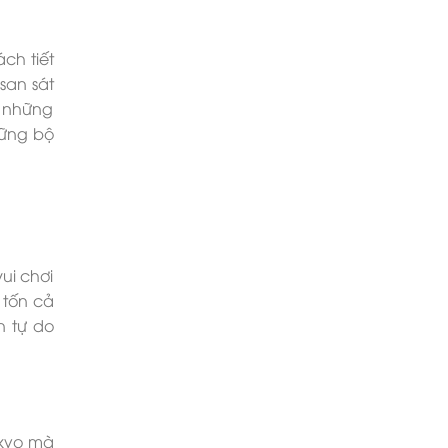
ch tiết
san sát
ì những
hững bộ
ui chơi
 tốn cả
n tự do
okyo mà