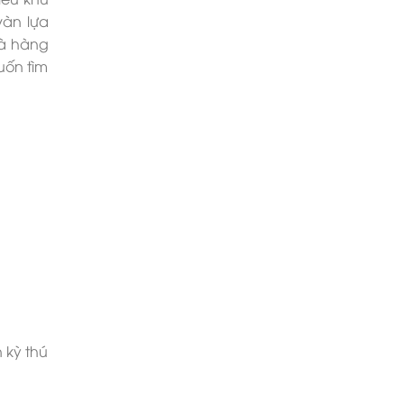
vàn lựa
hà hàng
uốn tìm
 kỳ thú