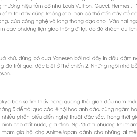
ng thương hiệu tầm cỡ như Louis Vuitton, Gucci, Hermes…
mua sắm tại đây cũng không sao, bạn có thể đến đây để c
rang, của công nghệ và lang thang dạo chơi. Vào hai ng
ấm các phương tiện giao thông đi lại, do đó khách du lịch
uá khứ, đừng bỏ qua Yanesen bởi nơi đây in dấu đậm n
ng đã trải qua, đặc biệt ở Thế chiến 2. Những ngôi nhà b
esen.
okyo bạn sẽ tìm thấy trong quãng thời gian đầu năm mới. 
tháng 5 để trải qua các lễ hội hoa anh đào, cùng ngắm ho
nhiều phần biểu diễn nghệ thuật đặc sắc. Trong thời g
nh bình cho đất nước, gia đình. Người địa phương khi tham
ể tham gia hội chợ AnimeJapan dành cho những ai mê