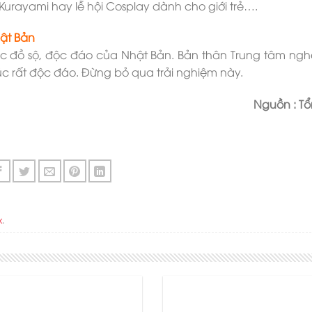
ối Kurayami hay lễ hội Cosplay dành cho giới trẻ….
ật Bản
rúc đồ sộ, độc đáo của Nhật Bản. Bản thân Trung tâm ngh
rúc rất độc đáo. Đừng bỏ qua trải nghiệm này.
Nguồn : T
k
.