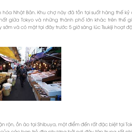
 văn hóa Nhật Bản. Khu chợ này đã tồn tại suốt hàng thế kỷ
nhất giữa Tokyo và những thành phố lớn khác trên thế gi
ậy sớm và có mặt tại đây trước 5 giờ sáng lúc Tsukiji hoạt 
bận rộn, ồn ào tại Shibuya, một điểm đến rất đặc biệt tại T
 của các bạn trẻ địa phương bởi nơi đây tập trung rất nh