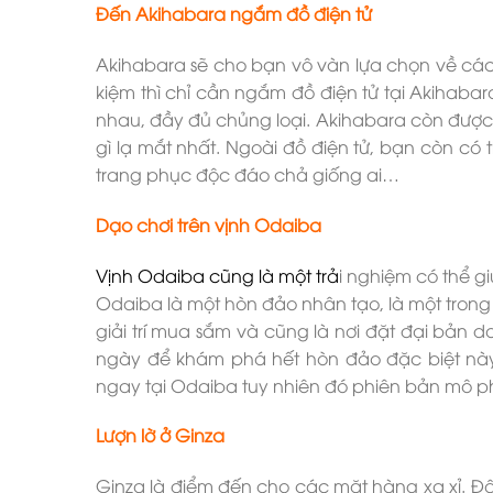
Đến Akihabara ngắm đồ điện tử
Akihabara sẽ cho bạn vô vàn lựa chọn về các 
kiệm thì chỉ cần ngắm đồ điện tử tại Akihaba
nhau, đầy đủ chủng loại. Akihabara còn được
gì lạ mắt nhất. Ngoài đồ điện tử, bạn còn có
trang phục độc đáo chả giống ai…
Dạo chơi trên vịnh Odaiba
Vịnh Odaiba cũng là một trả
i nghiệm có thể g
Odaiba là một hòn đảo nhân tạo, là một trong
giải trí mua sắm và cũng là nơi đặt đại bản
ngày để khám phá hết hòn đảo đặc biệt này.
ngay tại Odaiba tuy nhiên đó phiên bản mô ph
Lượn lờ ở Ginza
Ginza là điểm đến cho các mặt hàng xa xỉ. Đâ