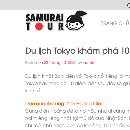
Skip
to
content
TRANG CHỦ
Du lịch Tokyo khám phá 10
Posted on
23 Tháng 10, 2025
by
admin
Du lịch Nhật Bản, đến với Tokyo nổi tiếng là
Tokyo hãy theo dõi 10 điểm đến sau đây sẽ gi
kinh tế:
Dạo quanh cung điện Hoàng Gia
Cung điện Hoàng đế là nơi hầu như ai cũng mu
nơi thiêng liêng nhất tại thủ đô của Nhật Bản
chí mỗi chủ nhật, còn có khoảng 150 chiếc