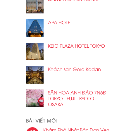
APA HOTEL
KEIO PLAZA HOTEL TOKYO
Khách sạn Gora Kadan
SĂN HOA ANH ĐÀO 7N6Đ:
TOKYO - FUJI - KYOTO -
OSAKA
BÀI VIẾT MỚI
Khám Phá Nhật Bản Trọn Vẹn