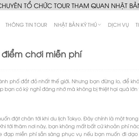
CHUYÊN TỔ CHỨC TOUR THAM QUAN NHẬT BẢ
THÔNG TIN TOUR
NHẬT BẢN KỲ THÚ
DỊCH VỤ
T
 điểm chơi miễn phí
 thành phố đắt đỏ nhất thế giới. Nhưng bạn đừng lo, để k
úp bạn có kỳ nghỉ đáng nhớ mà không bị thiệt hại quá lớn
ốn đặt chân tới khi du lịch Tokyo. Đây chính là một tron
. Khi tới thăm nơi này, bạn không mất bất cứ khoản phí nà
 xe đạp miễn phí sẵn sàng phục vụ nếu bạn muốn đi dạ