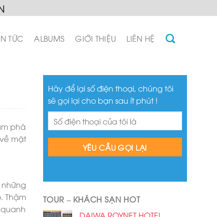
N
IN TỨC
ALBUMS
GIỚI THIỆU
LIÊN HỆ
Hãy để lại số điện thoại, chúng tôi
sẽ gọi lại cho bạn sau ít phút !
hám phá
 về mặt
g những
o. Thậm
TOUR – KHÁCH SẠN HOT
o quanh
DAIWA ROYNET HOTEL