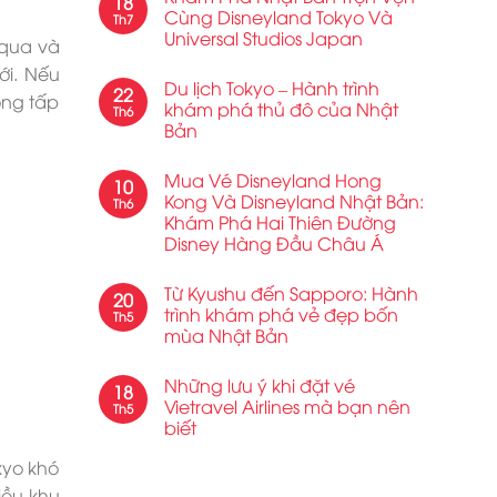
18
Cùng Disneyland Tokyo Và
Th7
Universal Studios Japan
 qua và
ới. Nếu
Du lịch Tokyo – Hành trình
22
động tấp
khám phá thủ đô của Nhật
Th6
Bản
Mua Vé Disneyland Hong
10
Kong Và Disneyland Nhật Bản:
Th6
Khám Phá Hai Thiên Đường
Disney Hàng Đầu Châu Á
Từ Kyushu đến Sapporo: Hành
20
trình khám phá vẻ đẹp bốn
Th5
mùa Nhật Bản
Những lưu ý khi đặt vé
18
Vietravel Airlines mà bạn nên
Th5
biết
okyo khó
iều khu