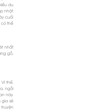
 Nếu du
ập nhật
ày cuối
 có thể
ét nhất
ằng gỗ,
Vì thế,
a, ngồi
ian này
 gia sẽ
 truyện