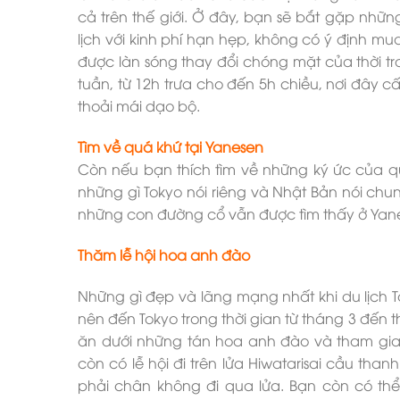
cả trên thế giới. Ở đây, bạn sẽ bắt gặp nhữ
lịch với kinh phí hạn hẹp, không có ý định 
được làn sóng thay đổi chóng mặt của thời t
tuần, từ 12h trưa cho đến 5h chiều, nơi đây c
thoải mái dạo bộ.
Tìm về quá khứ tại Yanesen
Còn nếu bạn thích tìm về những ký ức của q
những gì Tokyo nói riêng và Nhật Bản nói chu
những con đường cổ vẫn được tìm thấy ở Yan
Thăm lễ hội hoa anh đào
Những gì đẹp và lãng mạng nhất khi du lịch T
nên đến Tokyo trong thời gian từ tháng 3 đến 
ăn dưới những tán hoa anh đào và tham gia 
còn có lễ hội đi trên lửa Hiwatarisai cầu tha
phải chân không đi qua lửa. Bạn còn có th