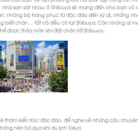
tòa nhà san sát nhau ở Shibuya sẽ mang đến cho bạn vô 
 Bản, những bộ trang phục từ độc đáo đến kỳ dị, những n
ng biết chán… tất cả đều có tại Shibuya. Còn những ai m
hể được thỏa mãn khi đặt chân tới Shibuya.
Ghé thăm kiến trúc độc đáo, để nghe về những câu chuyện
hông nên bỏ qua khi du lịch Tokyo