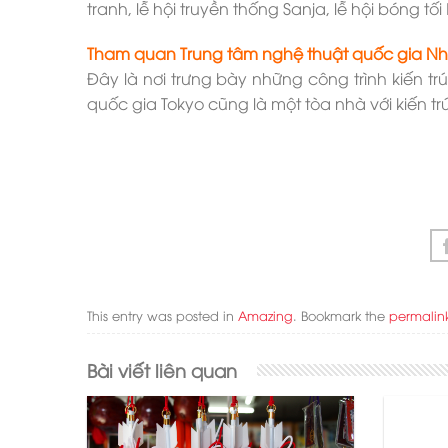
tranh, lễ hội truyền thống Sanja, lễ hội bóng t
Tham quan Trung tâm nghệ thuật quốc gia Nh
Đây là nơi trưng bày những công trình kiến t
quốc gia Tokyo cũng là một tòa nhà với kiến t
This entry was posted in
Amazing
. Bookmark the
permalin
Bài viết liên quan