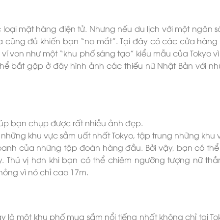
loại mặt hàng điện tử. Nhưng nếu du lịch với một ngân sá
ra cũng đủ khiến bạn “no mắt”. Tại đây có các cửa hàng 
 ví von như một “khu phố sáng tạo” kiểu mẫu của Tokyo v
 thể bắt gặp ở đây hình ảnh các thiếu nữ Nhật Bản với n
iúp bạn chụp được rất nhiều ảnh đẹp.
 những khu vực sầm uất nhất Tokyo, tập trung những khu v
 doanh của những tập đoàn hàng đầu. Bởi vậy, bạn có thể
 Thú vị hơn khi bạn có thể chiêm ngưỡng tượng nữ thầ
ỏng vì nó chỉ cao 17m.
y là một khu phố mua sắm nổi tiếng nhất không chỉ tại T