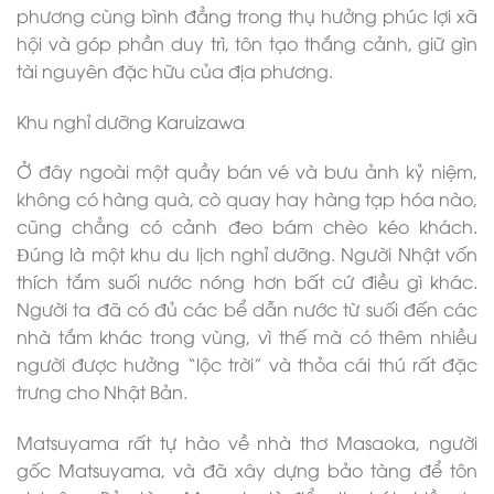
phương cùng bình đẳng trong thụ hưởng phúc lợi xã
hội và góp phần duy trì, tôn tạo thắng cảnh, giữ gìn
tài nguyên đặc hữu của địa phương.
Khu nghỉ dưỡng Karuizawa
Ở đây ngoài một quầy bán vé và bưu ảnh kỷ niệm,
không có hàng quà, cò quay hay hàng tạp hóa nào,
cũng chẳng có cảnh đeo bám chèo kéo khách.
Ðúng là một khu du lịch nghỉ dưỡng. Người Nhật vốn
thích tắm suối nước nóng hơn bất cứ điều gì khác.
Người ta đã có đủ các bể dẫn nước từ suối đến các
nhà tắm khác trong vùng, vì thế mà có thêm nhiều
người được hưởng “lộc trời” và thỏa cái thú rất đặc
trưng cho Nhật Bản.
Matsuyama rất tự hào về nhà thơ Masaoka, người
gốc Matsuyama, và đã xây dựng bảo tàng để tôn