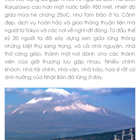
Karuizawa cao hơn mặt nước biển 950 mét, nhiệt độ
giữa mùa hè chừng 25oC, như Tam Ðảo ở ta. Cảnh
đẹp, dịch vụ hoàn hảo và giao thông thuận tiện mà
người từ Tokyo và các nơi về nghỉ rất đông. Từ đầu thế
kỷ 20 người ta đã xây dựng xen giữa rừng thông
những biệt thự sang trọng, và cả nhà nguyện, nhà
thờ công giáo, thành một nơi dành cho các thành
viên của giới thượng lưu gặp nhau. Nhiều chính
khách, nhà tài chính, nhà văn, nhà báo, họa sĩ rất có
ảnh hưởng của Nhật Bản đã từng ở đây.