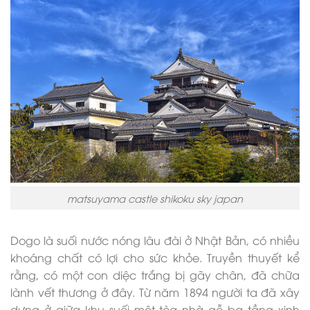
matsuyama castle shikoku sky japan
Dogo là suối nước nóng lâu đài ở Nhật Bản, có nhiều
khoáng chất có lợi cho sức khỏe. Truyền thuyết kể
rằng, có một con diệc trắng bị gãy chân, đã chữa
lành vết thương ở đây. Từ năm 1894 người ta đã xây
dựng ở giữa khu suối một tòa nhà gỗ ba tầng xinh