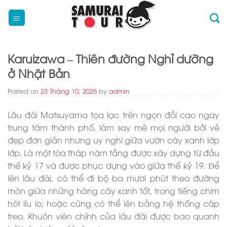
Skip
to
content
Karuizawa – Thiên đường Nghỉ dưỡng
ở Nhật Bản
Posted on
23 Tháng 10, 2025
by
admin
Lâu đài Matsuyama tọa lạc trên ngọn đồi cao ngay
trung tâm thành phố, làm say mê mọi người bởi vẻ
đẹp đơn giản nhưng uy nghi giữa vườn cây xanh lớp
lớp. Là một tòa tháp năm tầng được xây dựng từ đầu
thế kỷ 17 và được phục dựng vào giữa thế kỷ 19. Ðể
lên lâu đài, có thể đi bộ ba mươi phút theo đường
mòn giữa những hàng cây xanh tốt, trong tiếng chim
hót líu lo; hoặc cũng có thể lên bằng hệ thống cáp
treo. Khuôn viên chính của lâu đài được bao quanh