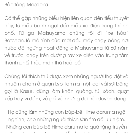
Bảo tàng Masaoka
Có thể gặp những biểu hiện liên quan đến tiểu thuyết
này, từ mẫu bánh ngọt đến mẫu xe điện trong thành
phố. Từ ga Matsuyama chúng tôi đi “xe hỏa”
Botchan, là mô hình của một đầu máy chạy bằng hơi
nước đã ngừng hoạt động ở Matsuyama từ 60 năm
về trước, chạy trên đường ray xe điện vào trung tâm
thành phố, thỏa mãn thú hoài cổ.
Chúng tôi thích thú được xem những người thợ dệt và
nhuộm chàm ở quận Lyo, làm ra một loại vải sợi bông
gọi là Kasuri, dùng làm khăn quàng, túi xách, quạt
xếp hay ví đầm, vỏ gối và những đôi hài duyên dáng.
Họ cũng làm những con búp-bê Hime daruma ngộ
nghĩnh, cho những người thích săn tìm đồ lưu niệm.
Những con búp-bê Hime daruma là quà tặng truyền