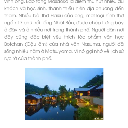
vinh ông. Bảo tàng Masaoka là điểm thu hút nhiều du
khách và học sinh, thanh thiếu niên địa phương đến
thăm. Nhiều bài thơ Haiku của ông, một loại hình thơ
ngắn 17 chữ nổi tiếng Nhật Bản, được chép trưng bày
ở đây và ở nhiều nơi trong thành phố. Người dân nơi
đây cũng đặc biệt yêu thích tác phẩm văn học
Botchan (Cậu ấm) của nhà văn Nasuma, người đã
sống nhiều năm ở Matsuyama, vì nó gợi nhớ về lịch sử
rực rỡ của thành phố.