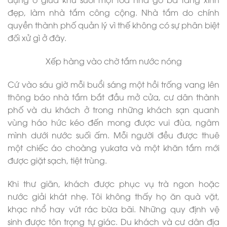
đẹp, làm nhà tắm công cộng. Nhà tắm do chính
quyền thành phố quản lý vì thế không có sự phân biệt
đối xử gì ở đây.
Xếp hàng vào chờ tắm nước nóng
Cứ vào sáu giờ mỗi buổi sáng một hồi trống vang lên
thông báo nhà tắm bắt đầu mở cửa, cư dân thành
phố và du khách ở trong những khách sạn quanh
vùng háo hức kéo đến mong được vui đùa, ngâm
mình dưới nước suối ấm. Mỗi người đều được thuê
một chiếc áo choàng yukata và một khăn tắm mới
được giặt sạch, tiệt trùng.
Khi thư giãn, khách được phục vụ trà ngon hoặc
nước giải khát nhẹ. Tôi không thấy họ ăn quà vặt,
khạc nhổ hay vứt rác bừa bãi. Những quy định vệ
sinh được tôn trọng tự giác. Du khách và cư dân địa