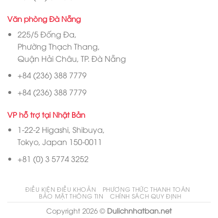
Văn phòng Đà Nẵng
225/5 Đống Đa,
Phường Thạch Thang,
Quận Hải Châu, TP. Đà Nẵng
+84 (236) 388 7779
+84 (236) 388 7779
VP hỗ trợ tại Nhật Bản
1-22-2 Higashi, Shibuya,
Tokyo, Japan 150-0011
+81 (0) 3 5774 3252
ĐIỀU KIỆN ĐIỀU KHOẢN
PHƯƠNG THỨC THANH TOÁN
BẢO MẬT THÔNG TIN
CHÍNH SÁCH QUY ĐỊNH
Copyright 2026 ©
Dulichnhatban.net