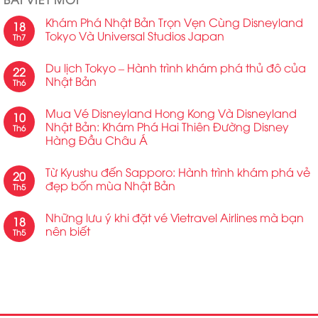
Khám Phá Nhật Bản Trọn Vẹn Cùng Disneyland
18
Tokyo Và Universal Studios Japan
Th7
Du lịch Tokyo – Hành trình khám phá thủ đô của
22
Nhật Bản
Th6
Mua Vé Disneyland Hong Kong Và Disneyland
10
Nhật Bản: Khám Phá Hai Thiên Đường Disney
Th6
Hàng Đầu Châu Á
Từ Kyushu đến Sapporo: Hành trình khám phá vẻ
20
đẹp bốn mùa Nhật Bản
Th5
Những lưu ý khi đặt vé Vietravel Airlines mà bạn
18
nên biết
Th5