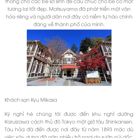
thống cho các bé sơ sinh để cầu chúc cho bé có một
tương lai tốt đẹp. Matsuyama đã phát triển một văn
hóa riêng và người dân nơi đây có niềm tự hào chính
đáng về thành phố của mình.
Khách sạn Kyu Mikasa
Kỳ nghỉ hè chúng tôi được đến khu nghỉ dưỡng
Karuizawa cách thủ đô Tokyo một giờ tàu Shinkansen.
Tàu hỏa đã đến được nơi đây từ năm 1893 mặc dù
việc xây dựng đã gặp nhiều trở ngại do sườn núi dốc.