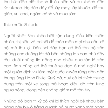
thu hút đặc biệt thanh thiếu niên và du khách đến
Karuizaoa. Họ đến đây để lấy may, lấy khước, để thư
giãn, vui chơi, ngắm cảnh và mua sắm.
Thác nước Shirado
Người Nhật Bản khéo biết tận dụng điều kiện thiên
nhiên, thị hiếu và cơ hội để thỏa mãn mọi nhu cầu xã
hội mà thu lợi. Ðến nơi đây bạn có thể tản bộ trên
những con đường lát đá bên những lan can phủ đầy
rêu, dưới những tia nắng nhẹ chiếu qua tán lá trên
cao. Bạn cũng có thể thuê xe đạp ở nhà nghỉ hay
một quán dịch vụ làm một cuốc xuyên rừng dẫn đến
thung lũng Hạnh Phúc. Quý bà, quý cô lại thích thung
dung trên một xe song mã hoặc điệu đà trên lưng
ngựa hồng, dong bên chàng giám mã tận tụy.
Những đôi bạn tri kỷ có khi lại thích ngồi bê nhau bên
hàng cây bu-lô trắng quanh hồ nước xanh mát hoặc