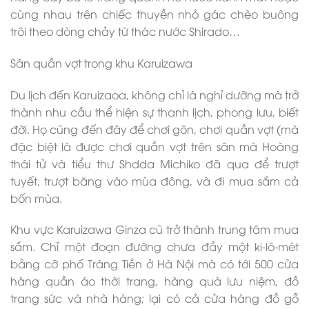
cùng nhau trên chiếc thuyền nhỏ gác chèo buông
trôi theo dòng chảy từ thác nước Shirado…
Sân quần vợt trong khu Karuizawa
Du lịch đến Karuizaoa, không chỉ là nghỉ dưỡng mà trở
thành nhu cầu thể hiện sự thanh lịch, phong lưu, biết
đời. Họ cũng đến đây để chơi gôn, chơi quần vợt (mà
đặc biệt là được chơi quần vợt trên sân mà Hoàng
thái tử và tiểu thư Shdda Michiko đã qua để trượt
tuyết, trượt băng vào mùa đông, và đi mua sắm cả
bốn mùa.
Khu vực Karuizawa Ginza cũ trở thành trung tâm mua
sắm. Chỉ một đoạn đường chưa đầy một ki-lô-mét
bằng cỡ phố Tràng Tiền ở Hà Nội mà có tới 500 cửa
hàng quần áo thời trang, hàng quà lưu niệm, đồ
trang sức và nhà hàng; lại có cả cửa hàng đồ gỗ