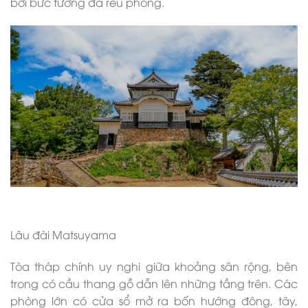
bởi bức tường đá rêu phong.
Lâu đài Matsuyama
Tòa tháp chính uy nghi giữa khoảng sân rộng, bên
trong có cầu thang gỗ dẫn lên những tầng trên. Các
phòng lớn có cửa sổ mở ra bốn hướng đông, tây,