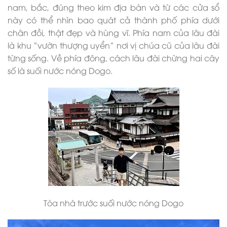
nam, bắc, đúng theo kim địa bàn và từ các cửa sổ
này có thể nhìn bao quát cả thành phố phía dưới
chân đồi, thật đẹp và hùng vĩ. Phía nam của lâu đài
là khu “vườn thượng uyển” nơi vị chúa cũ của lâu đài
từng sống. Về phía đông, cách lâu đài chừng hai cây
số là suối nước nóng Dogo.
Tòa nhà trước suối nước nóng Dogo