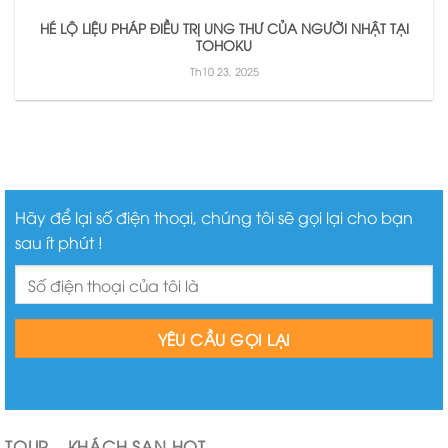
HÉ LỘ LIỆU PHÁP ĐIỀU TRỊ UNG THƯ CỦA NGƯỜI NHẬT TẠI
TOHOKU
Th10 23, 2025
Hãy để lại số điện thoại, chúng tôi sẽ gọi lại cho bạn
sau ít phút !
TOUR – KHÁCH SẠN HOT