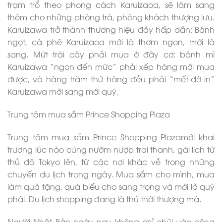
trạm trổ theo phong cách Karuizaoa, sẽ làm sang
thêm cho những phòng trà, phòng khách thượng lưu.
Karuizawa trở thành thương hiệu đầy hấp dẫn: Bánh
ngọt, cà phê Karuizaoa mới là thơm ngon, mới là
sang. Mứt trái cây phải mua ở đây cơ; bánh mì
Karuizawa “ngon đến mức” phải xếp hàng mới mua
được, và hàng trăm thứ hàng đều phải “mết-đờ in”
Karuizawa mới sang mới quý.
Trung tâm mua sắm Prince Shopping Plaza
Trung tâm mua sắm Prince Shopping Plazamới khai
trương lúc nào cũng nườm nượp trai thanh, gái lịch từ
thủ đô Tokyo lên, từ các nơi khác về trong những
chuyến du lịch trong ngày. Mua sắm cho mình, mua
làm quà tặng, quà biếu cho sang trọng và mới là quý
phái. Du lịch shopping đang là thú thời thượng mà.
Người Nhật Bản ngày nay không chỉ chúi vào công