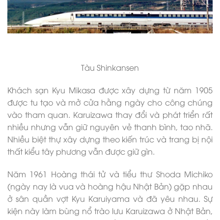
Tàu Shinkansen
Khách sạn Kyu Mikasa được xây dựng từ năm 1905
được tu tạo và mở cửa hằng ngày cho công chúng
vào tham quan. Karuizawa thay đổi và phát triển rất
nhiều nhưng vẫn giữ nguyên vẻ thanh bình, tao nhã.
Nhiều biệt thự xây dựng theo kiến trúc và trang bị nội
thất kiểu tây phương vẫn được giữ gìn.
Năm 1961 Hoàng thái tử và tiểu thư Shoda Michiko
(ngày nay là vua và hoàng hậu Nhật Bản) gặp nhau
ở sân quần vợt Kyu Karuiyama và đã yêu nhau. Sự
kiện này làm bùng nổ trào lưu Karuizawa ở Nhật Bản,