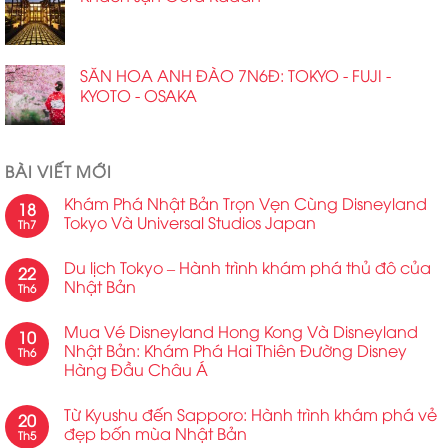
SĂN HOA ANH ĐÀO 7N6Đ: TOKYO - FUJI -
KYOTO - OSAKA
BÀI VIẾT MỚI
Khám Phá Nhật Bản Trọn Vẹn Cùng Disneyland
18
Tokyo Và Universal Studios Japan
Th7
Du lịch Tokyo – Hành trình khám phá thủ đô của
22
Nhật Bản
Th6
Mua Vé Disneyland Hong Kong Và Disneyland
10
Nhật Bản: Khám Phá Hai Thiên Đường Disney
Th6
Hàng Đầu Châu Á
Từ Kyushu đến Sapporo: Hành trình khám phá vẻ
20
đẹp bốn mùa Nhật Bản
Th5