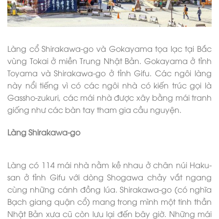
Làng cổ Shirakawa-go và Gokayama tọa lạc tại Bắc
vùng Tokai ở miền Trung Nhật Bản. Gokayama ở tỉnh
Toyama và Shirakawa-go ở tỉnh Gifu. Các ngôi làng
này nổi tiếng vì có các ngôi nhà có kiến trúc gọi là
Gassho-zukuri, các mái nhà được xây bằng mái tranh
giống như các bàn tay tham gia cầu nguyện.
Làng Shirakawa-go
Làng có 114 mái nhà nằm kề nhau ở chân núi Haku-
san ở tỉnh Gifu với dòng Shogawa chảy vắt ngang
cùng những cánh đồng lúa. Shirakawa-go (có nghĩa
Bạch giang quận cổ) mang trong mình một tinh thần
Nhật Bản xưa cũ còn lưu lại đến bây giờ. Những mái