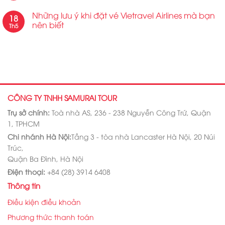
Những lưu ý khi đặt vé Vietravel Airlines mà bạn
18
nên biết
Th5
CÔNG TY TNHH SAMURAI TOUR
Trụ sở chính:
Toà nhà AS, 236 - 238 Nguyễn Công Trứ, Quận
1, TPHCM
Chi nhánh Hà Nội:
Tầng 3 - tòa nhà Lancaster Hà Nội, 20 Núi
Trúc,
Quận Ba Đình, Hà Nội
Điện thoại:
+84 (28) 3914 6408
Thông tin
Điều kiện điều khoản
Phương thức thanh toán