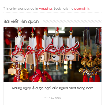
This entry was posted in
Amazing
. Bookmark the
permalink
.
Bài viết liên quan
Những ngày lễ được nghỉ của người Nhật trong năm
Th10 26, 2025