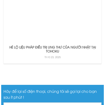
HÉ LỘ LIỆU PHÁP ĐIỀU TRỊ UNG THƯ CỦA NGƯỜI NHẬT TẠI
TOHOKU
Th10 23, 2025
Hãy để lại số điện thoại, chúng tôi sẽ gọi lại cho bạn
sau ít phút !