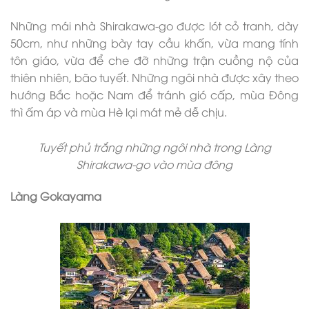
Những mái nhà Shirakawa-go được lót cỏ tranh, dày
50cm, như những bày tay cầu khấn, vừa mang tính
tôn giáo, vừa để che đỡ những trận cuồng nộ của
thiên nhiên, bão tuyết. Những ngôi nhà được xây theo
hướng Bắc hoặc Nam để tránh gió cấp, mùa Đông
thì ấm áp và mùa Hè lại mát mẻ dễ chịu.
Tuyết phủ trắng những ngôi nhà trong Làng
Shirakawa-go vào mùa đông
Làng Gokayama