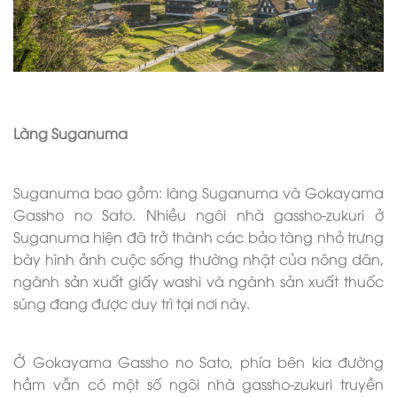
Làng Suganuma
Suganuma bao gồm: làng Suganuma và Gokayama
Gassho no Sato. Nhiều ngôi nhà gassho-zukuri ở
Suganuma hiện đã trở thành các bảo tàng nhỏ trưng
bày hình ảnh cuộc sống thường nhật của nông dân,
ngành sản xuất giấy washi và ngành sản xuất thuốc
súng đang được duy trì tại nơi này.
Ở Gokayama Gassho no Sato, phía bên kia đường
hầm vẫn có một số ngôi nhà gassho-zukuri truyền