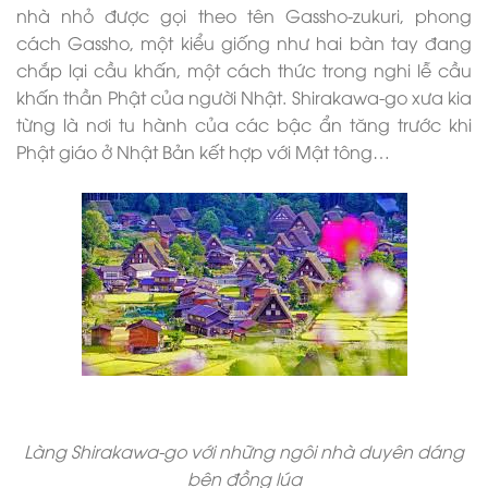
nhà nhỏ được gọi theo tên Gassho-zukuri, phong
cách Gassho, một kiểu giống như hai bàn tay đang
chắp lại cầu khấn, một cách thức trong nghi lễ cầu
khấn thần Phật của người Nhật. Shirakawa-go xưa kia
từng là nơi tu hành của các bậc ẩn tăng trước khi
Phật giáo ở Nhật Bản kết hợp với Mật tông…
Làng Shirakawa-go với những ngôi nhà duyên dáng
bên đồng lúa