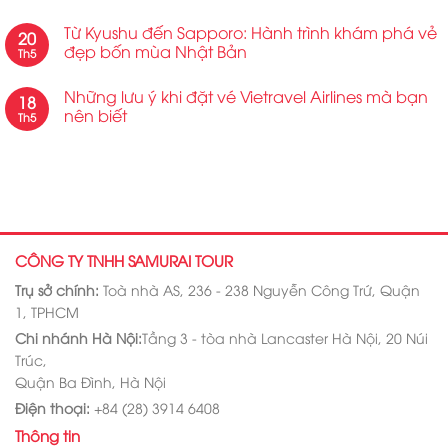
Từ Kyushu đến Sapporo: Hành trình khám phá vẻ
20
đẹp bốn mùa Nhật Bản
Th5
Những lưu ý khi đặt vé Vietravel Airlines mà bạn
18
nên biết
Th5
CÔNG TY TNHH SAMURAI TOUR
Trụ sở chính:
Toà nhà AS, 236 - 238 Nguyễn Công Trứ, Quận
1, TPHCM
Chi nhánh Hà Nội:
Tầng 3 - tòa nhà Lancaster Hà Nội, 20 Núi
Trúc,
Quận Ba Đình, Hà Nội
Điện thoại:
+84 (28) 3914 6408
Thông tin