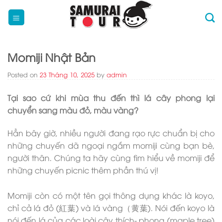
Skip
to
content
Momiji Nhật Bản
Posted on
23 Tháng 10, 2025
by
admin
Tại sao cứ khi mùa thu đến thì lá cây phong lại
chuyển sang màu đỏ, màu vàng?
Hẳn bây giờ, nhiều người đang rạo rực chuẩn bị cho
những chuyến dã ngoại ngắm momiji cùng bạn bè,
người thân. Chúng ta hãy cùng tìm hiểu về momiji để
những chuyến picnic thêm phần thú vị!
Momiji còn có một tên gọi thông dụng khác là koyo,
chỉ cả lá đỏ (紅葉) và lá vàng（黄葉). Nói đến koyo là
nói đến lá của các loài cây thích- phong (maple tree)