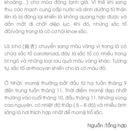
khoáng…) cho mùa đông lạnh giá. Vì thế khi sang
thu, các mạch cung cấp nước và dinh dưỡng từ thân
lên lá bị đóng lại khiến lá không quang hợp được và
dần mất đi chất diệp lục. Khi đó, những sắc tố
đỏ/vàng trong lá có cơ hội khoe sắc.
Lá icho (銀杏) chuyển sang màu vàng vì trong lá có
chứa sắc tố carotenoid, đây là sắc tố có nhiều trong
bí ngô và những loại rau quả màu vàng khác. Tương
tự, sắc tố anthocyan khiến cho lá có màu đỏ.
Ở Nhật, momiji thường bắt đầu từ hạ tuần tháng 9
đến trung tuần tháng 11. Thời điểm momiji đẹp nhất
thường vào cuối tháng 10, đầu tháng 11. Những vùng
cao nguyên, có nhiệt độ thấp (５~６độ) và nhiều ánh
sáng là nơi thích hợp nhất để momiji trổ sắc.
Nguồn :Tổng hợp