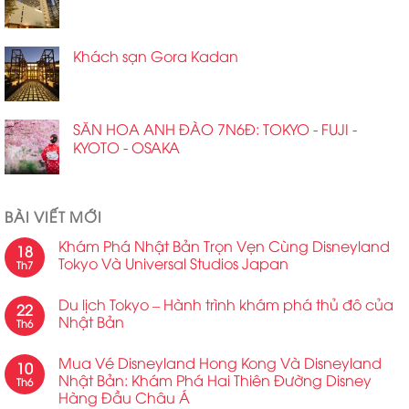
Khách sạn Gora Kadan
SĂN HOA ANH ĐÀO 7N6Đ: TOKYO - FUJI -
KYOTO - OSAKA
BÀI VIẾT MỚI
Khám Phá Nhật Bản Trọn Vẹn Cùng Disneyland
18
Tokyo Và Universal Studios Japan
Th7
Du lịch Tokyo – Hành trình khám phá thủ đô của
22
Nhật Bản
Th6
Mua Vé Disneyland Hong Kong Và Disneyland
10
Nhật Bản: Khám Phá Hai Thiên Đường Disney
Th6
Hàng Đầu Châu Á