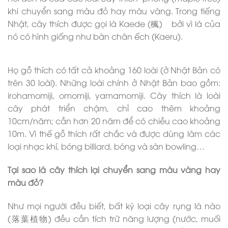
khi chuyển sang màu đỏ hay màu vàng. Trong tiếng
Nhật, cây thích được gọi là Kaede (楓) bởi vì lá của
nó có hình giống như bàn chân ếch (Kaeru).
Họ gỗ thích có tất cả khoảng 160 loài (ở Nhật Bản có
trên 30 loài). Những loài chính ở Nhật Bản bao gồm:
irohamomiji, omomiji, yamamomiji. Cây thích là loài
cây phát triển chậm, chỉ cao thêm khoảng
10cm/năm; cần hơn 20 năm để có chiều cao khoảng
10m. Vì thế gỗ thích rất chắc và được dùng làm các
loại nhạc khí, bóng billiard, bóng và sàn bowling…
Tại sao lá cây thích lại chuyển sang màu vàng hay
màu đỏ?
Như mọi người đều biết, bất kỳ loại cây rụng lá nào
(落葉植物) đều cần tích trữ năng lượng (nước, muối