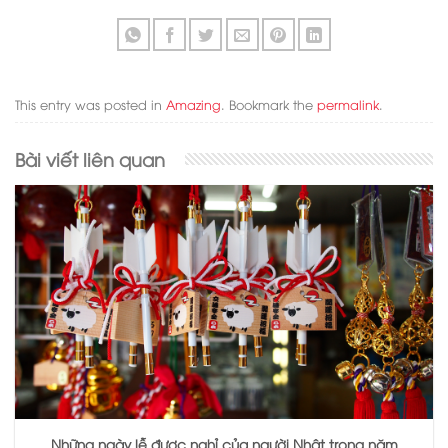
This entry was posted in
Amazing
. Bookmark the
permalink
.
Bài viết liên quan
Những ngày lễ được nghỉ của người Nhật trong năm