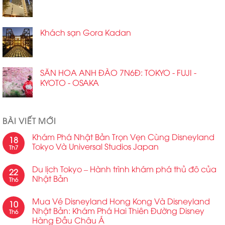
Khách sạn Gora Kadan
SĂN HOA ANH ĐÀO 7N6Đ: TOKYO - FUJI -
KYOTO - OSAKA
BÀI VIẾT MỚI
Khám Phá Nhật Bản Trọn Vẹn Cùng Disneyland
18
Tokyo Và Universal Studios Japan
Th7
Du lịch Tokyo – Hành trình khám phá thủ đô của
22
Nhật Bản
Th6
Mua Vé Disneyland Hong Kong Và Disneyland
10
Nhật Bản: Khám Phá Hai Thiên Đường Disney
Th6
Hàng Đầu Châu Á