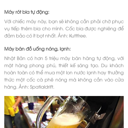
Máy rót bia tự động:
Với chiếc máy này, bạn sẽ không cần phải chờ phục
vụ tiếp thêm bia cho mình. Cốc bia được nghiêng để
đảm bảo có ít bọt nhất. Ảnh: Kuttfree.
Máy bán đồ uống nóng, lạnh:
Nhật Bản có hơn 5 triệu máy bán hàng tự động, với
mặt hàng phong phú, thiết kế sáng tạo. Du khách
hoàn toàn có thể mua một lon nước lạnh hay thưởng
thức một cốc cà phê nóng mà không cần vào cửa
hàng. Ảnh: Spatialdrift.