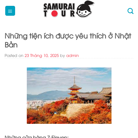
Skip
to
content
Những tiện ích được yêu thích ở Nhật
Bản
Posted on
23 Tháng 10, 2025
by
admin
Những cửa hàng 7-Eleven: