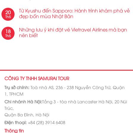
Từ Kyushu đến Sapporo: Hành trình khám phá vẻ
20
đẹp bốn mùa Nhật Bản
Th5
Những lưu ý khi đặt vé Vietravel Airlines mà bạn
18
nên biết
Th5
CÔNG TY TNHH SAMURAI TOUR
Trụ sở chính:
Toà nhà AS, 236 - 238 Nguyễn Công Trứ, Quận
1, TPHCM
Chi nhánh Hà Nội:
Tầng 3 - tòa nhà Lancaster Hà Nội, 20 Núi
Trúc,
Quận Ba Đình, Hà Nội
Điện thoại:
+84 (28) 3914 6408
Thông tin