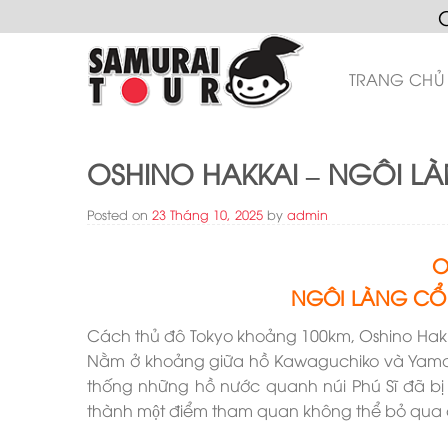
Skip
to
content
TRANG CHỦ
OSHINO HAKKAI – NGÔI LA
Posted on
23 Tháng 10, 2025
by
admin
O
NGÔI LÀNG CÔ
Cách thủ đô Tokyo khoảng 100km, Oshino Hakkai
Nằm ở khoảng giữa hồ Kawaguchiko và Yamana
thống những hồ nước quanh núi Phú Sĩ đã 
thành một điểm tham quan không thể bỏ qua cu