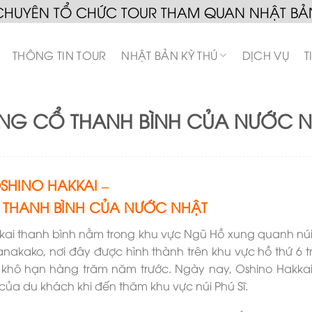
CHUYÊN TỔ CHỨC TOUR THAM QUAN NHẬT BẢ
THÔNG TIN TOUR
NHẬT BẢN KỲ THÚ
DỊCH VỤ
T
̀NG CỔ THANH BÌNH CỦA NƯỚC 
SHINO HAKKAI –
̉ THANH BÌNH CỦA NƯỚC NHẬT
 thanh bình nằm trong khu vực Ngũ Hồ xung quanh núi P
kako, nơi đây được hình thành trên khu vực hồ thứ 6 t
bị khô hạn hàng trăm năm trước. Ngày nay, Oshino Hakkai 
̉a du khách khi đến thăm khu vực núi Phú Sĩ.