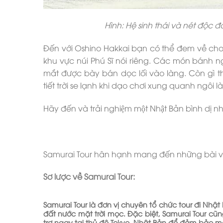
Hình: Hệ sinh thái và nét độ
Đến với Oshino Hakkai bạn có thể đem về cho
khu vực núi Phú Sĩ nói riêng. Các món bánh ngo
mắt được bày bán dọc lối vào làng. Còn gì
tiết trời se lạnh khi dạo chơi xung quanh ngôi la
Hãy đến và trải nghiệm một Nhật Bản bình dị 
Samurai Tour hân hạnh mang đến những bài viế
Sơ lược về Samurai Tour:
Samurai Tour là đơn vị chuyên tổ chức tour đi Nh
đất nước mặt trời mọc. Đặc biệt, Samurai Tour c
trợ ngay tại thủ đô Tokyo, Nhật Bản để đảm bảo 