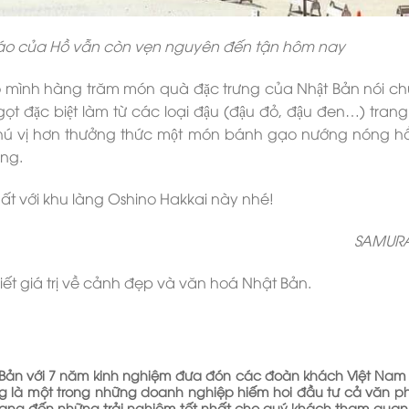
c đáo của Hồ vẫn còn vẹn nguyên đến tận hôm nay
 mình hàng trăm món quà đặc trưng của Nhật Bản nói c
̣t đặc biệt làm từ các loại đậu (đậu đỏ, đậu đen…) trang 
 thú vị hơn thưởng thức một món bánh gạo nướng nóng hô
̀ng.
nhất với khu làng Oshino Hakkai này nhé!
SAMURA
t giá trị về cảnh đẹp và văn hoá Nhật Bản.
ật Bản với 7 năm kinh nghiệm đưa đón các đoàn khách Việt Nam
ũng là một trong những doanh nghiệp hiếm hoi đầu tư cả văn 
mang đến những trải nghiệm tốt nhất cho quý khách tham quan