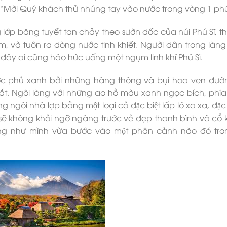
̣t “Mời Quý khách thử nhúng tay vào nước trong vòng 1 phu
ớp băng tuyết tan chảy theo sườn dốc của núi Phú Sĩ, t
 và tuôn ra dòng nước tinh khiết. Người dân trong làng 
đây ai cũng háo hức uống một ngụm linh khí Phú Sĩ.
c phủ xanh bởi những hàng thông và bụi hoa ven đườn
t. Ngôi làng với những ao hồ màu xanh ngọc bích, phía 
 ngôi nhà lợp bằng một loại cỏ đặc biệt lấp ló xa xa, đặc 
không khỏi ngỡ ngàng trước vẻ đẹp thanh bình và cổ k
ởng như mình vừa bước vào một phân cảnh nào đó tr