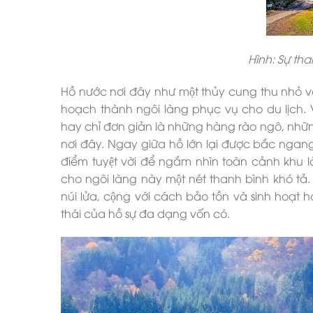
Hình: Sự th
Hồ nước nơi đây như một thủy cung thu nhỏ với
hoạch thành ngôi làng phục vụ cho du lịch.
hay chỉ đơn giản là những hàng rào ngô, nhữ
nơi đây. Ngay giữa hồ lớn lại được bắc ngan
điểm tuyệt vời để ngắm nhìn toàn cảnh khu
cho ngôi làng này một nét thanh bình khó tả.
núi lửa, cộng với cách bảo tồn và sinh hoạt
thái của hồ sự đa dạng vốn có.