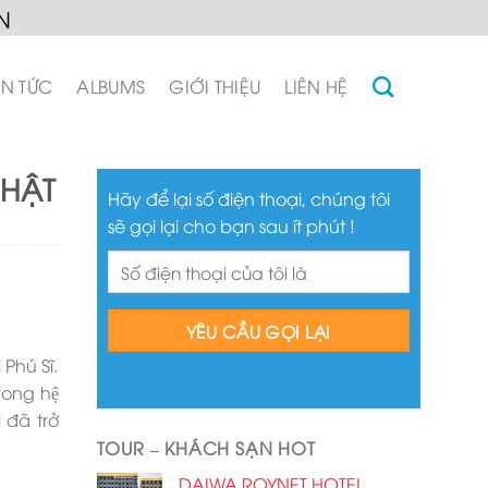
N
IN TỨC
ALBUMS
GIỚI THIỆU
LIÊN HỆ
NHẬT
Hãy để lại số điện thoại, chúng tôi
sẽ gọi lại cho bạn sau ít phút !
hú Sĩ.
rong hệ
đã trở
TOUR – KHÁCH SẠN HOT
DAIWA ROYNET HOTEL