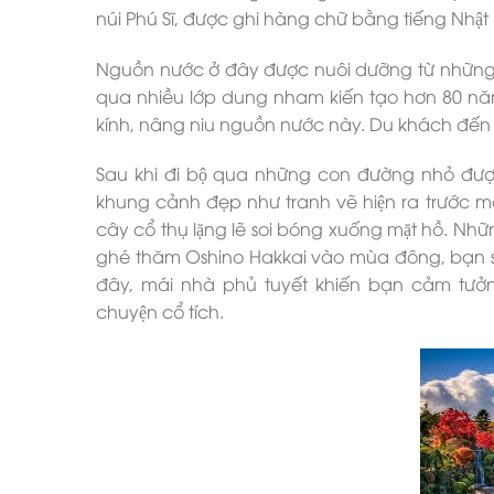
núi Phú Sĩ, được ghi hàng chữ bằng tiếng Nhâ
Nguồn nước ở đây được nuôi dưỡng từ những l
qua nhiều lớp dung nham kiến tạo hơn 80 năm,
kính, nâng niu nguồn nước này. Du khách đến 
Sau khi đi bộ qua những con đường nhỏ đượ
khung cảnh đẹp như tranh vẽ hiện ra trước mắ
cây cổ thụ lặng lẽ soi bóng xuống mặt hồ. Những
ghé thăm Oshino Hakkai vào mùa đông, bạn sẽ 
đây, mái nhà phủ tuyết khiến bạn cảm tư
chuyện cổ tích.