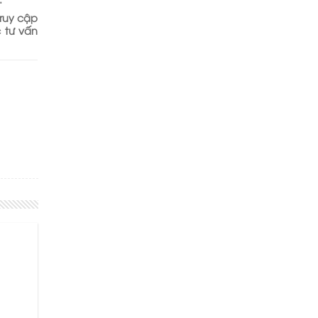
truy cập
 tư vấn