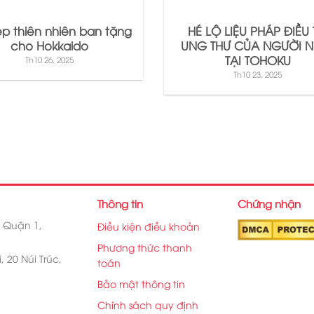
p thiên nhiên ban tặng
HÉ LỘ LIỆU PHÁP ĐIỀU 
cho Hokkaido
UNG THƯ CỦA NGƯỜI N
TẠI TOHOKU
Th10 26, 2025
Th10 23, 2025
Thông tin
Chứng nhận
, Quận 1,
Điều kiện điều khoản
Phương thức thanh
 20 Núi Trúc,
toán
Bảo mật thông tin
Chính sách quy định