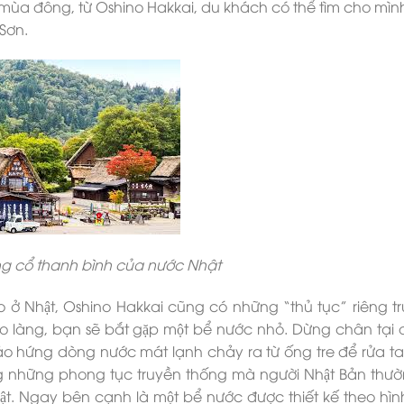
mùa đông, từ Oshino Hakkai, du khách có thể tìm cho mình 
 Sơn.
àng cổ thanh bình của nước Nhật
o ở Nhật, Oshino Hakkai cũng có những “thủ tục” riêng tr
 làng, bạn sẽ bắt gặp một bể nước nhỏ. Dừng chân tại
 hứng dòng nước mát lạnh chảy ra từ ống tre để rửa ta
g những phong tục truyền thống mà người Nhật Bản thươ
hật. Ngay bên cạnh là một bể nước được thiết kế theo hì