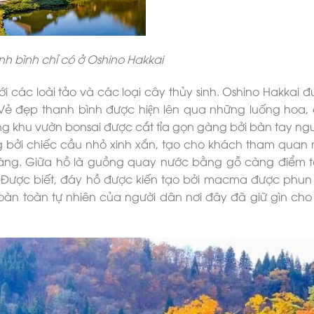
anh bình chỉ có ở Oshino Hakkai
 các loài tảo và các loại cây thủy sinh. Oshino Hakkai đ
 Vẻ đẹp thanh bình được hiện lên qua những luống hoa,
ng khu vườn bonsai được cắt tỉa gọn gàng bởi bàn tay ng
g bởi chiếc cầu nhỏ xinh xắn, tạo cho khách tham quan m
 làng. Giữa hồ là guồng quay nước bằng gỗ càng điểm
 Được biết, đáy hồ được kiến tạo bởi macma được phun t
 hoàn toàn tự nhiên của người dân nơi đây đã giữ gìn cho 