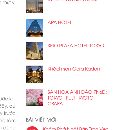
một vị
APA HOTEL
KEIO PLAZA HOTEL TOKYO
Khách sạn Gora Kadan
SĂN HOA ANH ĐÀO 7N6Đ:
TOKYO - FUJI - KYOTO -
ước khi
OSAKA
 đây, du
y trước
BÀI VIẾT MỚI
̀ng làm
nh dáng
Khám Phá Nhật Bản Trọn Vẹn