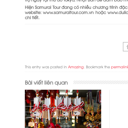
Hiện Samurai Tour đang có nhiều chương trình đặc
website: www.samuraitour.com.vn hoặc www.dulic
chi tiết.
This entry was posted in
Amazing
. Bookmark the
permalin
Bài viết liên quan