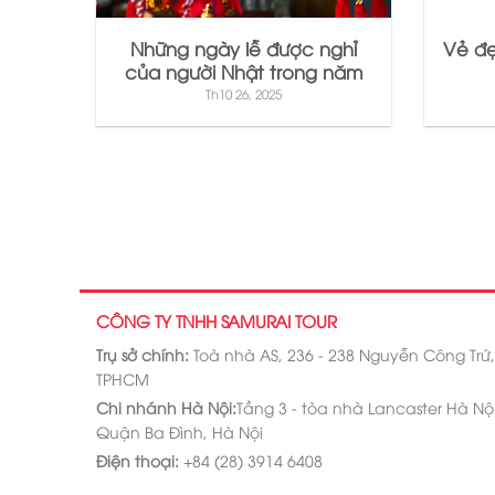
Những ngày lễ được nghỉ
Vẻ đẹ
của người Nhật trong năm
Th10 26, 2025
CÔNG TY TNHH SAMURAI TOUR
Trụ sở chính:
Toà nhà AS, 236 - 238 Nguyễn Công Trứ
TPHCM
Chi nhánh Hà Nội:
Tầng 3 - tòa nhà Lancaster Hà Nội,
Quận Ba Đình, Hà Nội
Điện thoại:
+84 (28) 3914 6408