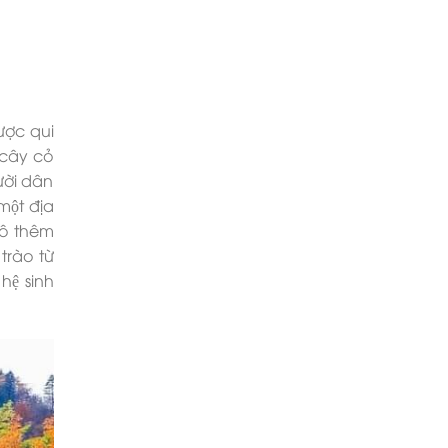
ược qui
 cây cỏ
ười dân
ột địa
 tô thêm
rào từ
hệ sinh