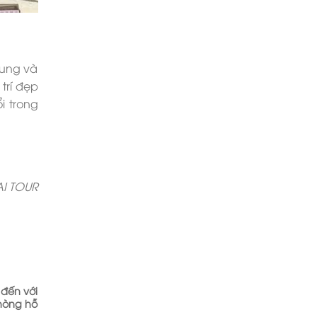
hung và
trí đẹp
̉i trong
I TOUR
 đến với
phòng hỗ
.