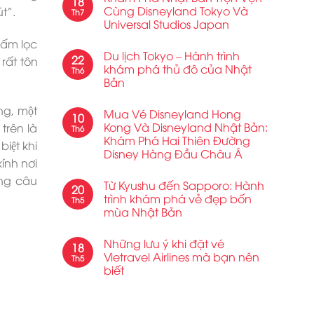
18
Cùng Disneyland Tokyo Và
́t”.
Th7
Universal Studios Japan
hấm lọc
Du lịch Tokyo – Hành trình
22
rất tôn
khám phá thủ đô của Nhật
Th6
Bản
g, một
Mua Vé Disneyland Hong
10
Kong Và Disneyland Nhật Bản:
trên là
Th6
Khám Phá Hai Thiên Đường
biệt khi
Disney Hàng Đầu Châu Á
ính nơi
ong câu
Từ Kyushu đến Sapporo: Hành
20
trình khám phá vẻ đẹp bốn
Th5
mùa Nhật Bản
Những lưu ý khi đặt vé
18
Vietravel Airlines mà bạn nên
Th5
biết