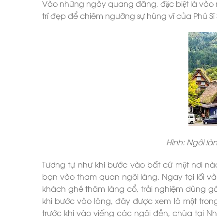
Vào những ngày quang đãng, đặc biệt là vào 
trí đẹp để chiêm ngưỡng sự hùng vĩ của Phú Sĩ
Hình: Ngôi l
Tương tự như khi bước vào bất cứ một nơi nà
bạn vào tham quan ngôi làng. Ngay tại lối vào
khách ghé thăm làng cổ, trải nghiệm dùng gáo
khi bước vào làng, đây được xem là một tron
trước khi vào viếng các ngôi đền, chùa tại N