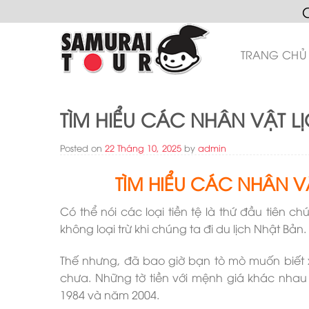
Skip
to
content
TRANG CHỦ
TÌM HIỂU CÁC NHÂN VẬT LỊ
Posted on
22 Tháng 10, 2025
by
admin
TÌM HIỂU CÁC NHÂN VẬ
Có thể nói các loại tiền tệ là thứ đầu tiên 
không loại trừ khi chúng ta đi du lịch Nhật Bản.
Thế nhưng, đã bao giờ bạn tò mò muốn biết x
chưa. Những tờ tiền với mệnh giá khác nha
1984 và năm 2004.