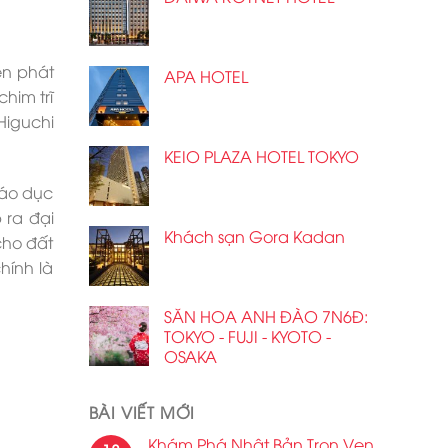
ên phát
APA HOTEL
him trĩ
Higuchi
KEIO PLAZA HOTEL TOKYO
iáo dục
 ra đại
Khách sạn Gora Kadan
cho đất
hính là
SĂN HOA ANH ĐÀO 7N6Đ:
TOKYO - FUJI - KYOTO -
OSAKA
BÀI VIẾT MỚI
Khám Phá Nhật Bản Trọn Vẹn