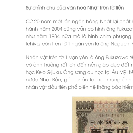
Sự chỉnh chu của văn hoá Nhật trên tờ tiền
Cứ 20 năm một lần ngân hàng Nhật lại phát hà
hành năm 2004 cũng vẫn có hình ông Fukuzawa
như năm 1984 nữa mà là hình chim phượng h
Ichiyo, còn trên tờ 1 ngàn yên là ông Noguchi 
Nhân vật trên tờ 1 vạn yên là ông Fukuzawa Yu
có ảnh hưởng rất lớn đến nền giáo dục đất nư
học Keio Gijuku. Ông sang du học tại Âu Mỹ, t
nước Nhật Bản, góp phần tạo ra những ảnh h
nhân vật đầu tiên phổ biến hệ thống bảo hiểm