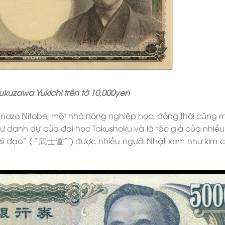
Fukuzawa Yukichi trên tờ 10,000yen
nazo Nitobe, một nhà nông nghiệp học, đồng thời cũng 
o sư danh dự của đại học Takushoku và là tác giả của nhiề
õ sĩ đạo” ( “武士道” ) được nhiều người Nhật xem như kim 