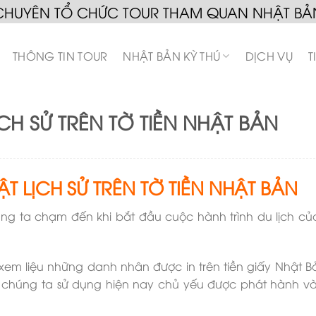
CHUYÊN TỔ CHỨC TOUR THAM QUAN NHẬT BẢ
THÔNG TIN TOUR
NHẬT BẢN KỲ THÚ
DỊCH VỤ
T
CH SỬ TRÊN TỜ TIỀN NHẬT BẢN
T LỊCH SỬ TRÊN TỜ TIỀN NHẬT BẢN
chúng ta chạm đến khi bắt đầu cuộc hành trình du lịch củ
em liệu những danh nhân được in trên tiền giấy Nhật Bả
u chúng ta sử dụng hiện nay chủ yếu được phát hành 