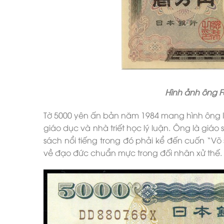
Hình ảnh ông 
Tờ 5000 yên ấn bản năm 1984 mang hình ông I
giáo dục và nhà triết học lý luận. Ông là giá
sách nổi tiếng trong đó phải kể đến cuốn “V
về đạo đức chuẩn mực trong đối nhân xử thế.