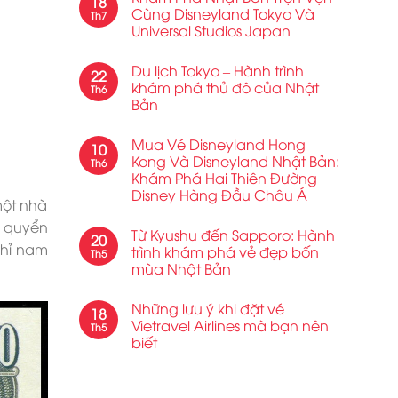
18
Cùng Disneyland Tokyo Và
Th7
Universal Studios Japan
Du lịch Tokyo – Hành trình
22
khám phá thủ đô của Nhật
Th6
Bản
Mua Vé Disneyland Hong
10
Kong Và Disneyland Nhật Bản:
Th6
Khám Phá Hai Thiên Đường
Disney Hàng Đầu Châu Á
một nhà
u quyển
Từ Kyushu đến Sapporo: Hành
20
chỉ nam
trình khám phá vẻ đẹp bốn
Th5
mùa Nhật Bản
Những lưu ý khi đặt vé
18
Vietravel Airlines mà bạn nên
Th5
biết