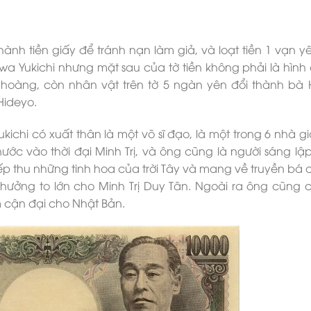
nh tiền giấy để tránh nạn làm giả, và loạt tiền 1 vạn y
 Yukichi nhưng mặt sau của tờ tiền không phải là hình c
oàng, còn nhân vật trên tờ 5 ngàn yên đổi thành bà 
Hideyo.
kichi có xuất thân là một võ sĩ đạo, là một trong 6 nhà g
ớc vào thời đại Minh Trị, và ông cũng là người sáng lập
iếp thu những tinh hoa của trời Tây và mang về truyền bá 
ưởng to lớn cho Minh Trị Duy Tân. Ngoài ra ông cũng c
 cận đại cho Nhật Bản.