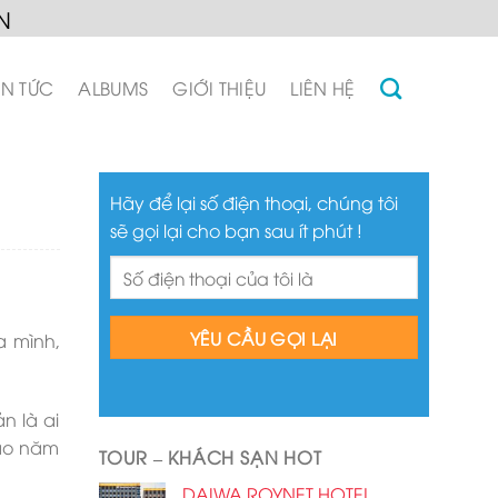
N
IN TỨC
ALBUMS
GIỚI THIỆU
LIÊN HỆ
Hãy để lại số điện thoại, chúng tôi
sẽ gọi lại cho bạn sau ít phút !
a mình,
n là ai
vào năm
TOUR – KHÁCH SẠN HOT
DAIWA ROYNET HOTEL