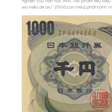
nghiên cứu văn học Anh. Tác phẩm tiêu biểu
wa neko de aru” (Tôi là con mèo) phát hành n