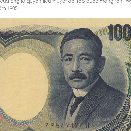
 của ông là quyển tiểu thuyết dài tập được mang tên “
ăm 1905.