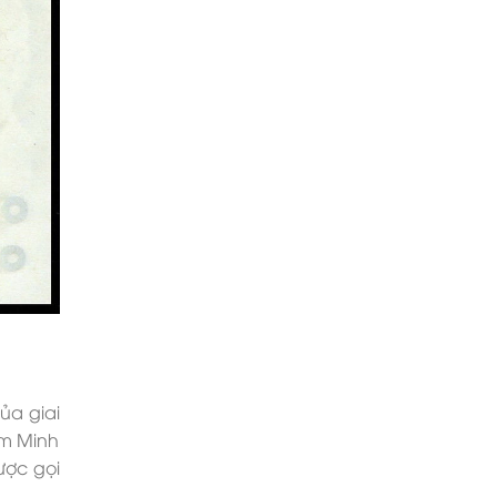
ủa giai
ăm Minh
ược gọi