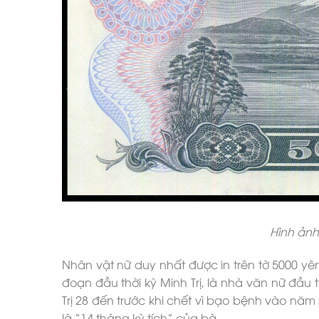
Hình ả
Nhân vật nữ duy nhất được in trên tờ 5000 yên 
đoạn đầu thời kỳ Minh Trị, là nhà văn nữ đầu 
Trị 28 đến trước khi chết vì bạo bệnh vào năm 
là “14 tháng kỳ tích” của bà.