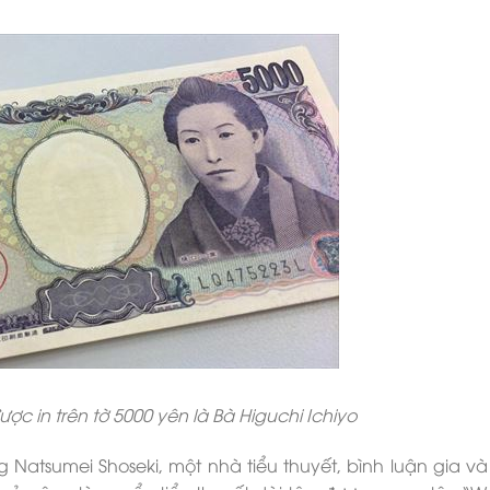
ợc in trên tờ 5000 yên là Bà Higuchi Ichiyo
g Natsumei Shoseki, một nhà tiểu thuyết, bình luận gia và