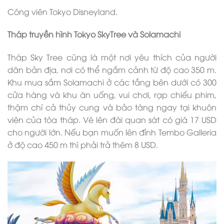
Công viên Tokyo Disneyland.
Tháp truyền hình Tokyo SkyTree và Solamachi
Tháp Sky Tree cũng là một nơi yêu thích của người
dân bản địa, nơi có thể ngắm cảnh từ độ cao 350 m.
Khu mua sắm Solamachi ở các tầng bên dưới có 300
cửa hàng và khu ăn uống, vui chơi, rạp chiếu phim,
thậm chí cả thủy cung và bảo tàng ngay tại khuôn
viên của tòa tháp. Vé lên đài quan sát có giá 17 USD
cho người lớn. Nếu bạn muốn lên đỉnh Tembo Galleria
ở độ cao 450 m thì phải trả thêm 8 USD.