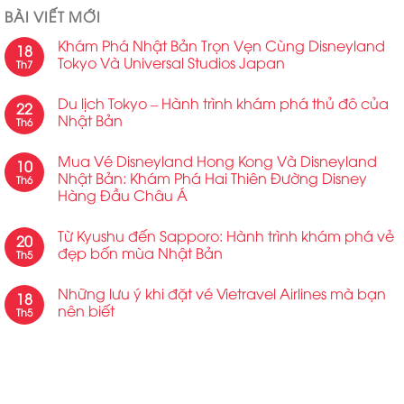
BÀI VIẾT MỚI
Khám Phá Nhật Bản Trọn Vẹn Cùng Disneyland
18
Tokyo Và Universal Studios Japan
Th7
Du lịch Tokyo – Hành trình khám phá thủ đô của
22
Nhật Bản
Th6
Mua Vé Disneyland Hong Kong Và Disneyland
10
Nhật Bản: Khám Phá Hai Thiên Đường Disney
Th6
Hàng Đầu Châu Á
Từ Kyushu đến Sapporo: Hành trình khám phá vẻ
20
đẹp bốn mùa Nhật Bản
Th5
Những lưu ý khi đặt vé Vietravel Airlines mà bạn
18
nên biết
Th5