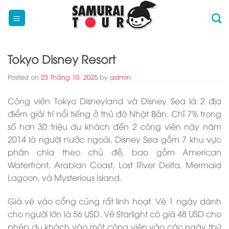
Skip
to
content
Tokyo Disney Resort
Posted on
23 Tháng 10, 2025
by
admin
Công viên Tokyo Disneyland và Disney Sea là 2 địa
điểm giải trí nổi tiếng ở thủ đô Nhật Bản. Chỉ 7% trong
số hơn 30 triệu du khách đến 2 công viên này năm
2014 là người nước ngoài. Disney Sea gồm 7 khu vực
phân chia theo chủ đề, bao gồm American
Waterfront, Arabian Coast, Lost River Delta, Mermaid
Lagoon, và Mysterious Island.
Giá vé vào cổng cũng rất linh hoạt. Vé 1 ngày dành
cho người lớn là 56 USD. Vé Starlight có giá 48 USD cho
phép du khách vào một công viên vào các ngày thứ