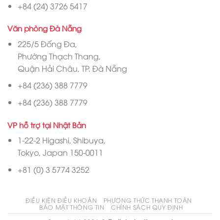
+84 (24) 3726 5417
Văn phòng Đà Nẵng
225/5 Đống Đa,
Phường Thạch Thang,
Quận Hải Châu, TP. Đà Nẵng
+84 (236) 388 7779
+84 (236) 388 7779
VP hỗ trợ tại Nhật Bản
1-22-2 Higashi, Shibuya,
Tokyo, Japan 150-0011
+81 (0) 3 5774 3252
ĐIỀU KIỆN ĐIỀU KHOẢN
PHƯƠNG THỨC THANH TOÁN
BẢO MẬT THÔNG TIN
CHÍNH SÁCH QUY ĐỊNH