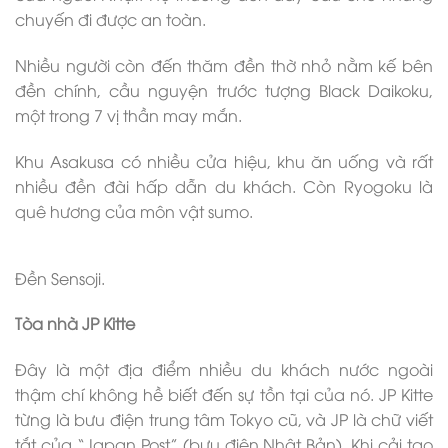
chuyến đi được an toàn.
Nhiều người còn đến thăm đền thờ nhỏ nằm kế bên
đền chính, cầu nguyện trước tượng Black Daikoku,
một trong 7 vị thần may mắn.
Khu Asakusa có nhiều cửa hiệu, khu ăn uống và rất
nhiều đền đài hấp dẫn du khách. Còn Ryogoku là
quê hương của môn vật sumo.
Đền Sensoji.
Tòa nhà JP Kitte
Đây là một địa điểm nhiều du khách nước ngoài
thậm chí không hề biết đến sự tồn tại của nó. JP Kitte
từng là bưu điện trung tâm Tokyo cũ, và JP là chữ viết
tắt của “Japan Post” (bưu điện Nhật Bản). Khi cải tạo