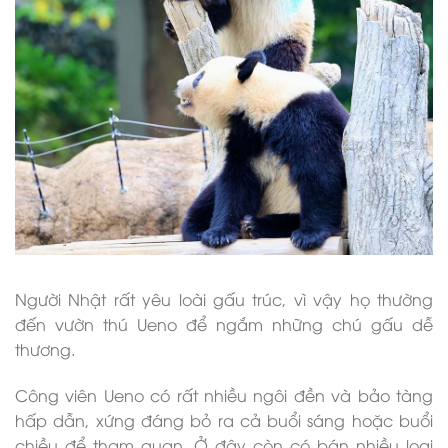
Người Nhật rất yêu loài gấu trúc, vì vậy họ thường
đến vườn thú Ueno để ngắm những chú gấu dễ
thương.
Công viên Ueno có rất nhiều ngôi đền và bảo tàng
hấp dẫn, xứng đáng bỏ ra cả buổi sáng hoặc buổi
chiều để tham quan. Ở đây còn có bán nhiều loại