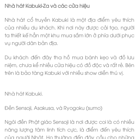
Nhà hát Kabuki-Za và các cửa hiệu
Nhà hát cổ truyền Kabuki là một địa điểm yêu thích
của nhiều du khách. Khi nơi này được cải tạo, người
ta thiết kế hẳn một khu mua sắm lớn ở phía dưới phục
vụ người dân bản địa.
Du khách đến đây tha hồ mua bánh kẹo và đồ lưu
niệm, chưa kể nhiều cửa hiệu có đồ độc và rất rẻ. Bên
trên là bảo tàng Kabuki với nhiều show diễn thú vị.
Nhà hát Kabuki.
Đền Sensoji, Asakusa, và Ryogoku (sumo)
Ngôi đền Phật giáo Sensoji là nơi được coi là có nhiều
năng lượng tâm linh tích cực, là điểm đến yêu thích
của người Nhật. Họ thường đến đây cầu cho những