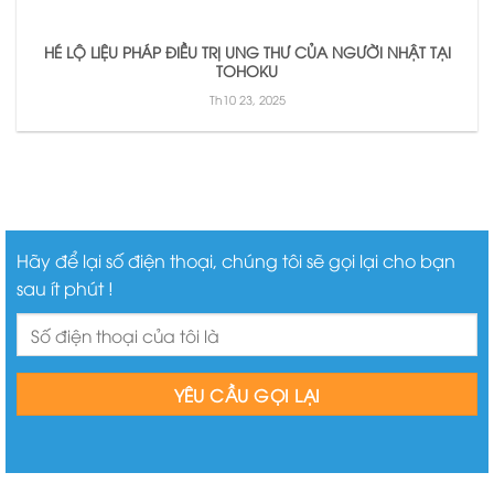
HÉ LỘ LIỆU PHÁP ĐIỀU TRỊ UNG THƯ CỦA NGƯỜI NHẬT TẠI
TOHOKU
Th10 23, 2025
Hãy để lại số điện thoại, chúng tôi sẽ gọi lại cho bạn
sau ít phút !