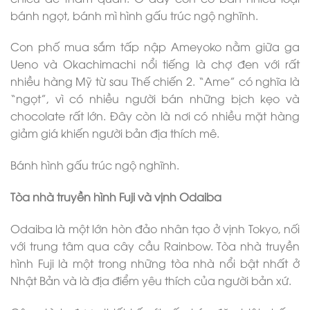
bánh ngọt, bánh mì hình gấu trúc ngộ nghĩnh.
Con phố mua sắm tấp nập Ameyoko nằm giữa ga
Ueno và Okachimachi nổi tiếng là chợ đen với rất
nhiều hàng Mỹ từ sau Thế chiến 2. “Ame” có nghĩa là
“ngọt”, vì có nhiều người bán những bịch kẹo và
chocolate rất lớn. Đây còn là nơi có nhiều mặt hàng
giảm giá khiến người bản địa thích mê.
Bánh hình gấu trúc ngộ nghĩnh.
Tòa nhà truyền hình Fuji và vịnh Odaiba
Odaiba là một lớn hòn đảo nhân tạo ở vịnh Tokyo, nối
với trung tâm qua cây cầu Rainbow. Tòa nhà truyền
hình Fuji là một trong những tòa nhà nổi bật nhất ở
Nhật Bản và là địa điểm yêu thích của người bản xứ.