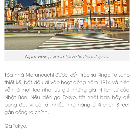
Night view point in Tokyo Station, Japan.
Tòa nhà Marunouchi được kiến trúc sư Kingo Tatsuno
thiết kế, bắt đầu đi vào hoạt động năm 1914 và hiện
vẫn là một tòa nhà lưu giữ những giá trị lịch sử của
Nhật Bản. Nếu đến ga Tokyo, tốt nhất bạn hãy để
bụng đói, vì có rất nhiều nhà hàng ở Kitchen Street
gần cổng ra chính.
Ga Tokyo.