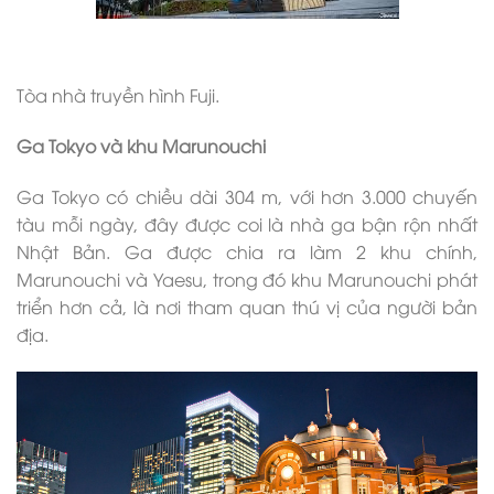
Tòa nhà truyền hình Fuji.
Ga Tokyo và khu Marunouchi
Ga Tokyo có chiều dài 304 m, với hơn 3.000 chuyến
tàu mỗi ngày, đây được coi là nhà ga bận rộn nhất
Nhật Bản. Ga được chia ra làm 2 khu chính,
Marunouchi và Yaesu, trong đó khu Marunouchi phát
triển hơn cả, là nơi tham quan thú vị của người bản
địa.