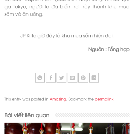
ga Tokyo, người ta đã biến nơi này thành khu mua
sắm và ăn uống.
JP Kitte giờ đây là khu mua sắm hiện đại.
Nguồn : Tổng hợp
This entry was posted in
Amazing
. Bookmark the
permalink
.
Bài viết liên quan