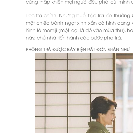
cũng thấp khiến mọi người đều phải cúi mình đ
Tiệc trà chính: Những buổi tiệc trà lớn thường
một chiếc bánh ngọt xinh xắn có hình dạng 
hình lá momiji (một loại lá đỏ vào mùa thu), 
này, chủ nhà tiến hành các bước pha trà.
PHÒNG TRÀ ĐƯỢC BÀY BIỆN RẤT ĐƠN GIẢN NHƯ