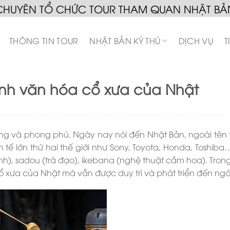
CHUYÊN TỔ CHỨC TOUR THAM QUAN NHẬT BẢ
THÔNG TIN TOUR
NHẬT BẢN KỲ THÚ
DỊCH VỤ
T
ình văn hóa cổ xưa của Nhật
ạng và phong phú. Ngày nay nói đến Nhật Bản, ngoài tên t
tế lớn thứ hai thế giới như Sony, Toyota, Honda, Toshiba
h), sadou (trà đạo), ikebana (nghệ thuật cắm hoa). Trong
 xưa của Nhật mà vẫn được duy trì và phát triển đến ngà