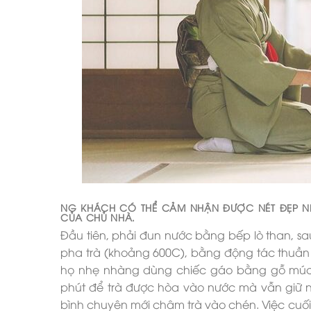
NG KHÁCH CÓ THỂ CẢM NHẬN ĐƯỢC NÉT ĐẸP NHẸ
CỦA CHỦ NHÀ.
Đầu tiên, phải đun nước bằng bếp lò than, sa
pha trà (khoảng 600C), bằng động tác thuần 
họ nhẹ nhàng dùng chiếc gáo bằng gỗ múc n
phút để trà được hòa vào nước mà vẫn giữ ng
bình chuyên mới châm trà vào chén. Việc cuối