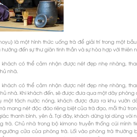
oyu) là một hình thức uống trà để giải trí trong một bầ
hướng đến sự thư giãn tinh thần và sự hòa hợp với thiên n
g khách có thể cảm nhận được nét đẹp nhẹ nhàng, tha
chủ nhà.
g khách có thể cảm nhận được nét đẹp nhẹ nhàng, tha
chủ nhà. Khi khách đến, sẽ được đưa qua một dãy phòng
vụ một tách nước nóng, khách được đưa ra khu vườn 
rà mang nét độc đáo riêng biệt của trà đạo, mỗi thứ tro
ác thanh bình, yên ả. Tại đây, khách dừng lại dùng vòi 
ng trà. Chủ nhà trong bộ kimono truyền thống cúi mình t
ngưỡng cửa của phòng trà. Lối vào phòng trà thường 