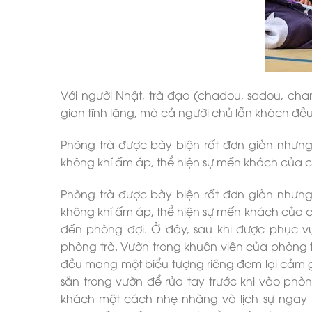
Với người Nhật, trà đạo (chadou, sadou, chan
gian tĩnh lặng, mà cả người chủ lẫn khách đều 
Phòng trà được bày biện rất đơn giản nhưn
không khí ấm áp, thể hiện sự mến khách của 
Phòng trà được bày biện rất đơn giản nhưn
không khí ấm áp, thể hiện sự mến khách của 
đến phòng đợi. Ở đây, sau khi được phục 
phòng trà. Vườn trong khuôn viên của phòng t
đều mang một biểu tượng riêng đem lại cảm gi
sẵn trong vườn để rửa tay trước khi vào phò
khách một cách nhẹ nhàng và lịch sự ngay 