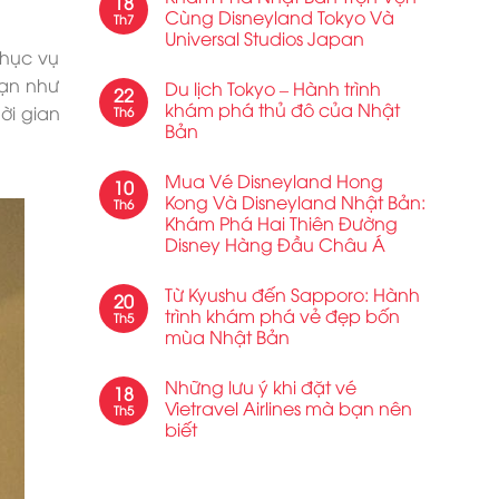
18
Cùng Disneyland Tokyo Và
Th7
Universal Studios Japan
phục vụ
hạn như
Du lịch Tokyo – Hành trình
22
khám phá thủ đô của Nhật
ời gian
Th6
Bản
Mua Vé Disneyland Hong
10
Kong Và Disneyland Nhật Bản:
Th6
Khám Phá Hai Thiên Đường
Disney Hàng Đầu Châu Á
Từ Kyushu đến Sapporo: Hành
20
trình khám phá vẻ đẹp bốn
Th5
mùa Nhật Bản
Những lưu ý khi đặt vé
18
Vietravel Airlines mà bạn nên
Th5
biết