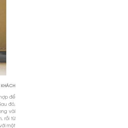
N KHÁCH
 hợp để
Sau đó,
ong vài
 rồi từ
với một