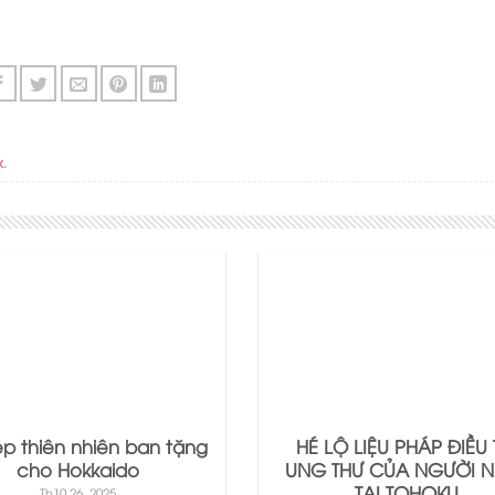
k
.
p thiên nhiên ban tặng
HÉ LỘ LIỆU PHÁP ĐIỀU 
cho Hokkaido
UNG THƯ CỦA NGƯỜI N
TẠI TOHOKU
Th10 26, 2025