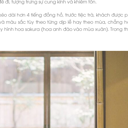
ể đi, tượng trưng sự cung kính và khiêm tốn.
 kéo dài hơn 4 tiếng đồng hồ, trước tiệc trà, khách được 
và màu sắc tùy theo từng dịp lễ hay theo mùa, chẳng 
hay hình hoa sakura (hoa anh đào vào mùa xuân). Trong th