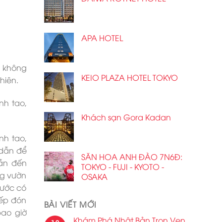
APA HOTEL
u không
KEIO PLAZA HOTEL TOKYO
hiên.
nh tao,
Khách sạn Gora Kadan
nh tao,
 dẫn để
SĂN HOA ANH ĐÀO 7N6Đ:
dẫn đến
TOKYO - FUJI - KYOTO -
ng vườn
OSAKA
nước có
iếp đón
BÀI VIẾT MỚI
bao giờ
Khám Phá Nhật Bản Trọn Vẹn