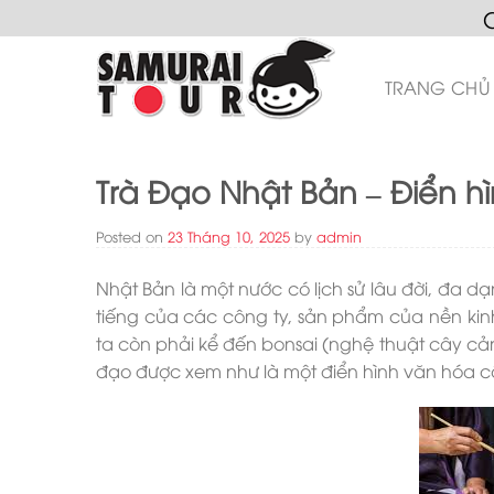
Skip
to
content
TRANG CHỦ
Trà Đạo Nhật Bản – Điển h
Posted on
23 Tháng 10, 2025
by
admin
Nhật Bản là một nước có lịch sử lâu đời, đa d
tiếng của các công ty, sản phẩm của nền kinh 
ta còn phải kể đến bonsai (nghệ thuật cây cản
đạo được xem như là một điển hình văn hóa cổ