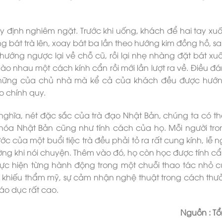
định nghiêm ngặt. Trước khi uống, khách để hai tay xu
g bát trà lên, xoay bát ba lần theo hướng kim đồng hồ, sa
hướng ngược lại về chỗ cũ, rồi lại nhẹ nhàng đặt bát xuố
hào nhau một cách kính cẩn rồi mới lần lượt ra về. Điều đ
 những của chủ nhà mà kể cả của khách đều được hướ
o chính quy.
 nghĩa, nét đặc sắc của trà đạo Nhật Bản, chúng ta có t
 hóa Nhật Bản cũng như tính cách của họ. Mỗi người tr
ớc của một buổi tiệc trà đều phải tỏ ra rất cung kính, lễ n
ờng khi nói chuyện. Thêm vào đó, họ còn học được tính cẩ
thực hiện từng hành động trong một chuỗi thao tác nhỏ 
như khiếu thẩm mỹ, sự cảm nhận nghệ thuật trong cách thưở
iáo dục rất cao.
Nguồn : T