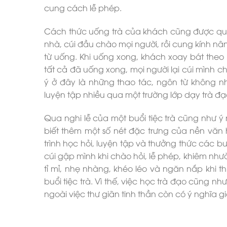
cung cách lễ phép.
Cách thức uống trà của khách cũng được quy 
nhà, cúi đầu chào mọi người, rồi cung kính nân
từ uống. Khi uống xong, khách xoay bát theo 
tất cả đã uống xong, mọi người lại cúi mình c
ý ở đây là những thao tác, ngôn từ không
luyện tập nhiều qua một trường lớp dạy trà đạ
Qua nghi lễ của một buổi tiệc trà cũng như ý
biết thêm một số nét đặc trưng của nền văn
trình học hỏi, luyện tập và thưởng thức các bư
cúi gập mình khi chào hỏi, lễ phép, khiêm như
tỉ mỉ, nhẹ nhàng, khéo léo và ngăn nắp khi 
buổi tiệc trà. Vì thế, việc học trà đạo cũng 
ngoài việc thư giãn tinh thần còn có ý nghĩa g