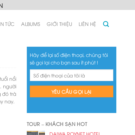
N
IN TỨC
ALBUMS
GIỚI THIỆU
LIÊN HỆ
Hãy để lại số điện thoại, chúng tôi
sẽ gọi lại cho bạn sau ít phút !
uổi nổi
… người
 đó trà
y nay.
TOUR – KHÁCH SẠN HOT
DAIWA ROYNET HOTEL