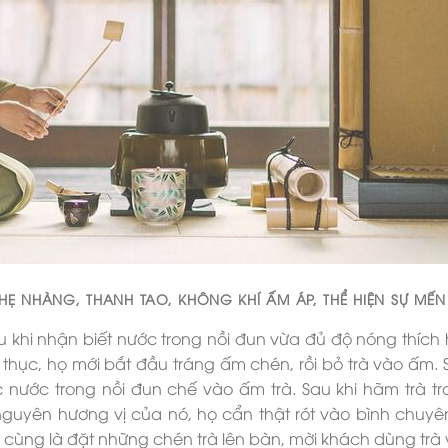
 NHÀNG, THANH TAO, KHÔNG KHÍ ẤM ÁP, THỂ HIỆN SỰ MẾ
u khi nhận biết nước trong nồi đun vừa đủ độ nóng thích
thục, họ mới bắt đầu tráng ấm chén, rồi bỏ trà vào ấm. 
ước trong nồi đun chế vào ấm trà. Sau khi hãm trà tr
uyên hương vị của nó, họ cẩn thật rót vào bình chuyên,
 cùng là đặt những chén trà lên bàn, mời khách dùng trà 