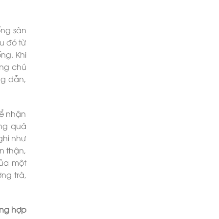
ống sàn
u đó từ
ng. Khi
áng chú
ng dẫn,
hể nhận
ong quá
ghi như
n thận,
của một
ng trà,
ổng hợp