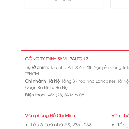
CÔNG TY TNHH SAMURAI TOUR
Trụ sở chính:
Toà nhà AS, 236 - 238 Nguyễn Công Trứ
TPHCM
Chi nhánh Hà Nội:
Tầng 3 - tòa nhà Lancaster Hà Nội,
Quận Ba Đình, Hà Nội
Điện thoại:
+84 (28) 3914 6408
Văn phòng Hồ Chí Minh
Văn phò
Lầu 6, Toà nhà AS, 236 - 238
Tầng 