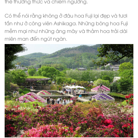
thể thưởng thức và chiêm ngưỡng.
Có thể nói rằng không ở đâu hoa Fuji lại đẹp và tươi
tắn như ở công viên Ashikaga. Những bông hoa Fuji
mềm mại như những áng mây và thảm hoa trải dài
miên man đến ngút ngàn.