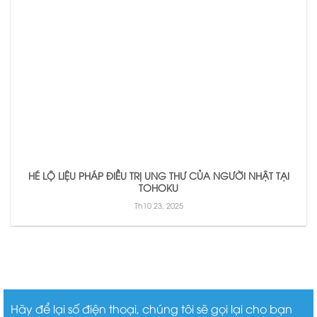
HÉ LỘ LIỆU PHÁP ĐIỀU TRỊ UNG THƯ CỦA NGƯỜI NHẬT TẠI
TOHOKU
Th10 23, 2025
Hãy để lại số điện thoại, chúng tôi sẽ gọi lại cho bạn