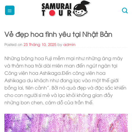
Skip
to
content
Vẻ đẹp hoa tình yêu tại Nhật Bản
Posted on
23 Tháng 10, 2025
by
admin
Những bông hoa Fuji mềm mại như những áng mây
và thảm hoa trải dài miên man đến ngút ngàn tại
Công viên hoa Ashikaga.Đến công viên hoa
Ashikaga du khách như đang lạc vào một thế giới
bồng lai, tiên cảnh”. Bởi nó quá đẹp và đặc sắc khiến
cho con người si mê và lạc khỏi không gian đầy
những bon chen, cám dỗ của trần thế.