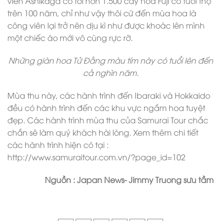
viên Ashikaga có tới hơn 1.500 cây hoa Fuji có tuổi thọ
trên 100 năm, chỉ như vậy thôi cứ đến mùa hoa là
công viên lại trở nên dịu kì như được khoác lên mình
một chiếc áo mới vô cùng rực rỡ.
Những giàn hoa Tử Đằng màu tím này có tuổi lên đến
cả nghìn năm.
Mùa thu này, các hành trình đến Ibaraki và Hokkaido
đều có hành trình đến các khu vực ngắm hoa tuyệt
đẹp. Các hành trình mùa thu của Samurai Tour chắc
chắn sẽ làm quý khách hài lòng. Xem thêm chi tiết
các hành trình hiện có tại :
http://www.samuraitour.com.vn/?page_id=102
Nguồn : Japan News- Jimmy Truong sưu tầm