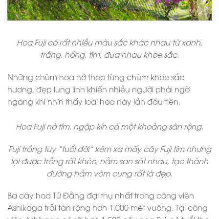
Hoa Fuji có rất nhiều màu sắc khác nhau từ xanh,
trắng, hồng, tím, đua nhau khoe sắc.
Những chùm hoa nở theo từng chùm khoe sắc
hương, đẹp lung linh khiến nhiều người phải ngỡ
ngàng khi nhìn thấy loài hoa này lần đầu tiên.
Hoa Fuji nở tím, ngập kín cả một khoảng sân rộng.
Fuji trắng tuy “tuổi đời” kém xa mấy cây Fuji tím nhưng
lại được trồng rất khéo, nằm san sát nhau, tạo thành
đường hầm vòm cung rất là đẹp.
Ba cây hoa Tử Đằng đại thụ nhất trong công viên
Ashikaga trải tán rộng hơn 1.000 mét vuông. Tại công