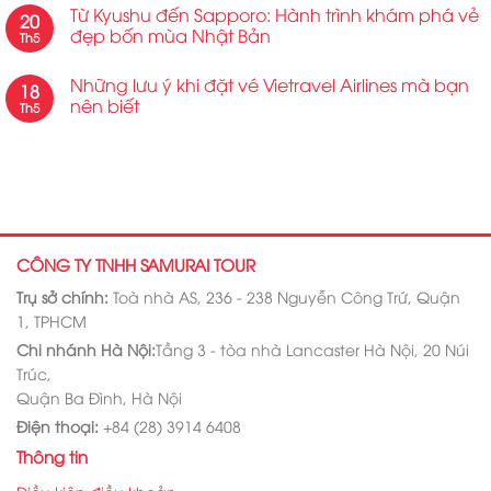
Từ Kyushu đến Sapporo: Hành trình khám phá vẻ
20
đẹp bốn mùa Nhật Bản
Th5
Những lưu ý khi đặt vé Vietravel Airlines mà bạn
18
nên biết
Th5
CÔNG TY TNHH SAMURAI TOUR
Trụ sở chính:
Toà nhà AS, 236 - 238 Nguyễn Công Trứ, Quận
1, TPHCM
Chi nhánh Hà Nội:
Tầng 3 - tòa nhà Lancaster Hà Nội, 20 Núi
Trúc,
Quận Ba Đình, Hà Nội
Điện thoại:
+84 (28) 3914 6408
Thông tin