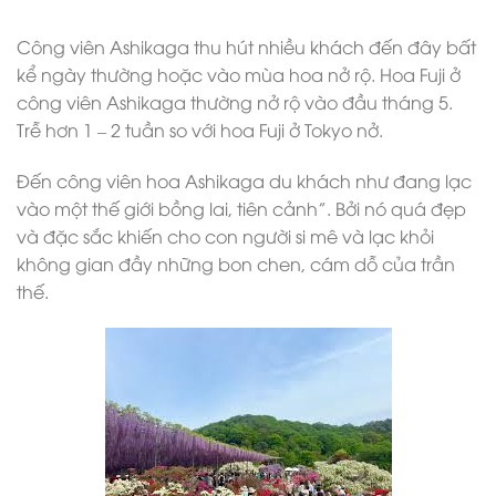
Công viên Ashikaga thu hút nhiều khách đến đây bất
kể ngày thường hoặc vào mùa hoa nở rộ. Hoa Fuji ở
công viên Ashikaga thường nở rộ vào đầu tháng 5.
Trễ hơn 1 – 2 tuần so với hoa Fuji ở Tokyo nở.
Đến công viên hoa Ashikaga du khách như đang lạc
vào một thế giới bồng lai, tiên cảnh”. Bởi nó quá đẹp
và đặc sắc khiến cho con người si mê và lạc khỏi
không gian đầy những bon chen, cám dỗ của trần
thế.