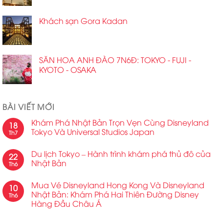
Khách sạn Gora Kadan
SĂN HOA ANH ĐÀO 7N6Đ: TOKYO - FUJI -
KYOTO - OSAKA
BÀI VIẾT MỚI
Khám Phá Nhật Bản Trọn Vẹn Cùng Disneyland
18
Tokyo Và Universal Studios Japan
Th7
Du lịch Tokyo – Hành trình khám phá thủ đô của
22
Nhật Bản
Th6
Mua Vé Disneyland Hong Kong Và Disneyland
10
Nhật Bản: Khám Phá Hai Thiên Đường Disney
Th6
Hàng Đầu Châu Á