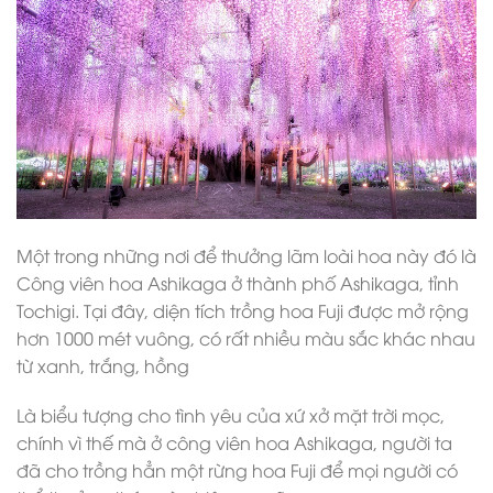
Một trong những nơi để thưởng lãm loài hoa này đó là
Công viên hoa Ashikaga ở thành phố Ashikaga, tỉnh
Tochigi. Tại đây, diện tích trồng hoa Fuji được mở rộng
hơn 1000 mét vuông, có rất nhiều màu sắc khác nhau
từ xanh, trắng, hồng
Là biểu tượng cho tình yêu của xứ xở mặt trời mọc,
chính vì thế mà ở công viên hoa Ashikaga, người ta
đã cho trồng hẳn một rừng hoa Fuji để mọi người có