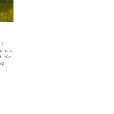
 7
ibuya,
nh còn
ng