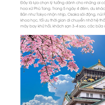
Đây là lựa chọn lý tưởng dành cho những ai có
hoa xứ Phù Tang. Trong 5 ngày 4 đêm, du khá
Bản như Tokyo nhộn nhịp, Osaka sôi động, núi Ph
khoa học, tối ưu thời gian di chuyển nhờ hệ t
máy bay khứ hồi, khách sạn 3–4 sao, các bữa ă