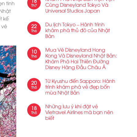
18
n tinh
Cùng Disneyland Tokyo Và
Th7
Universal Studios Japan
 Nhật
t kế
Du lịch Tokyo – Hành trình
22
 vé
khám phá thủ đô của Nhật
Th6
Bản
Mua Vé Disneyland Hong
10
Kong Và Disneyland Nhật Bản:
Th6
Khám Phá Hai Thiên Đường
Disney Hàng Đầu Châu Á
Từ Kyushu đến Sapporo: Hành
20
trình khám phá vẻ đẹp bốn
Th5
mùa Nhật Bản
Những lưu ý khi đặt vé
18
Vietravel Airlines mà bạn nên
Th5
biết