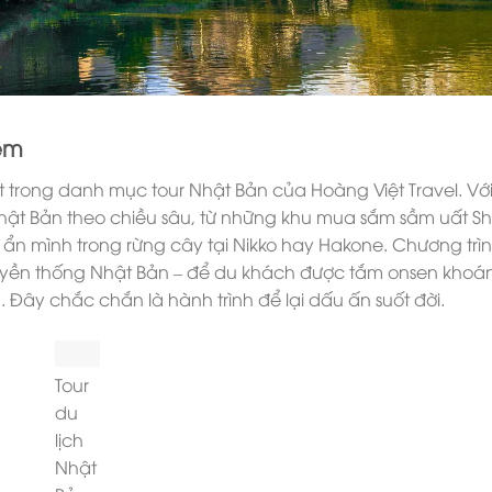
đêm
 trong danh mục tour Nhật Bản của Hoàng Việt Travel. Với
hật Bản theo chiều sâu, từ những khu mua sắm sầm uất Sh
ẩn mình trong rừng cây tại Nikko hay Hakone. Chương trì
ruyền thống Nhật Bản – để du khách được tắm onsen khoá
 Đây chắc chắn là hành trình để lại dấu ấn suốt đời.