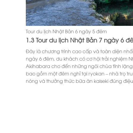
Tour du lịch Nhật Bản 6 ngày 5 đêm
1.3 Tour du lịch Nhật Bản 7 ngày 6 
Đây là chương trình cao cấp và toàn diện nhất
ngày 6 đêm, du khách có cơ hội trải nghiệm N
Akihabara cho đến những ngôi chùa tĩnh lặng 
bao gồm một đêm nghỉ tại ryokan – nhà trọ t
nóng và thưởng thức bữa ăn kaiseki đúng điệu.