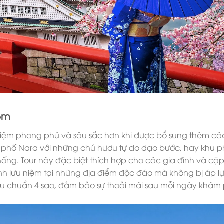
đêm
hiệm phong phú và sâu sắc hơn khi được bổ sung thêm cá
 phố Nara với những chú hươu tự do dạo bước, hay khu p
hống. Tour này đặc biệt thích hợp cho các gia đình và cặp
 lưu niệm tại những địa điểm độc đáo mà không bị áp lự
êu chuẩn 4 sao, đảm bảo sự thoải mái sau mỗi ngày khám