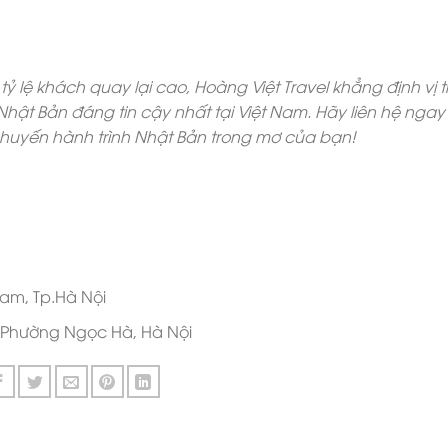
% giá trị tour để giữ chỗ, phần còn lại thanh toán trước ng
g Việt Travel áp dụng chính sách hoàn tiền hợp lý theo t
 thòi cho khách hàng.
ược hỗ trợ làm visa Nhật Bản miễn phí với tỷ lệ đậu visa lê
ểm du lịch quốc tế toàn diện, hỗ trợ 24/7 trong suốt hành 
 thắc mắc phát sinh. Đặc biệt, khách hàng thân thiết và 
ng ưu đãi giảm giá hấp dẫn lên đến 15%.
khi tham gia tour du lịch Nhật Bản 