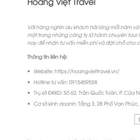
hoạt. Khi đặt tour, du khách chỉ cần đặt cọc 30
hành 15 ngày. Trong trường hợp hủy tour, Hoàn
thời gian thông báo, đảm bảo không gây thiệt
Ngoài ra, mỗi du khách khi tham gia tour đều đ
98%. Hoàng Việt Travel còn cung cấp gói bảo hi
và có đường dây hotline riêng để giải đáp mọi
đặt theo nhóm từ 10 người trở lên sẽ được hưở
3. Feedback của khách hàng 
Hoàng Việt Trave
l