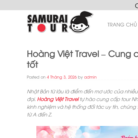
Skip
to
content
TRANG CHỦ
Hoàng Việt Travel – Cung c
tốt
Posted on
4 Tháng 3, 2026
by
admin
Nhật Bản từ lâu là điểm đến mơ ước của nhiều 
đại.
Hoàng Việt Travel
tự hào cung cấp tour Nhậ
kinh nghiệm và hệ thống đối tác uy tín, chúng
từ A đến Z.