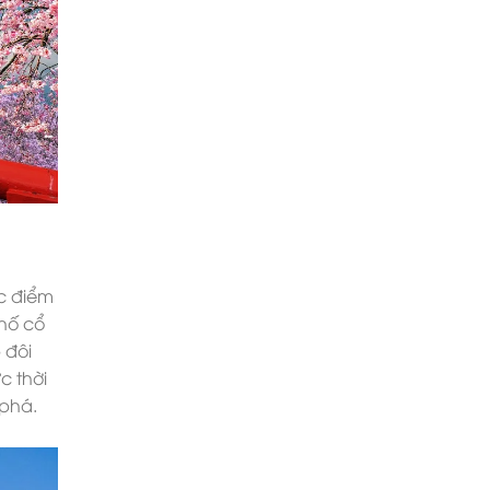
c điểm
hố cổ
 đôi
c thời
 phá.