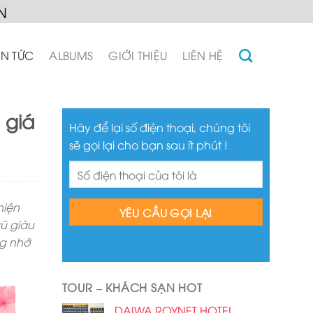
N
IN TỨC
ALBUMS
GIỚI THIỆU
LIÊN HỆ
 giá
Hãy để lại số điện thoại, chúng tôi
sẽ gọi lại cho bạn sau ít phút !
hiện
gũ giàu
ng nhớ
TOUR – KHÁCH SẠN HOT
DAIWA ROYNET HOTEL