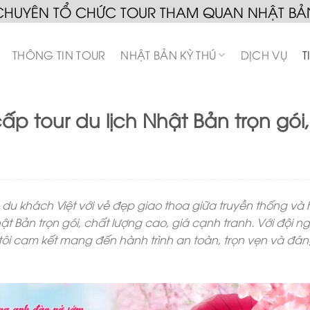
CHUYÊN TỔ CHỨC TOUR THAM QUAN NHẬT BẢ
THÔNG TIN TOUR
NHẬT BẢN KỲ THÚ
DỊCH VỤ
T
ấp tour du lịch Nhật Bản trọn gói,
du khách Việt với vẻ đẹp giao thoa giữa truyền thống và 
t Bản trọn gói, chất lượng cao, giá cạnh tranh. Với đội n
 tôi cam kết mang đến hành trình an toàn, trọn vẹn và đá