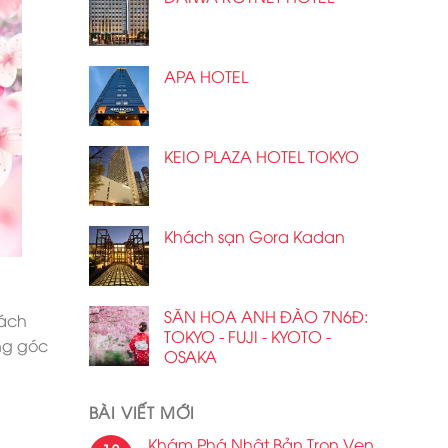
APA HOTEL
KEIO PLAZA HOTEL TOKYO
Khách sạn Gora Kadan
SĂN HOA ANH ĐÀO 7N6Đ:
sách
TOKYO - FUJI - KYOTO -
ng góc
OSAKA
BÀI VIẾT MỚI
Khám Phá Nhật Bản Trọn Vẹn