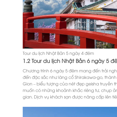
Tour du lịch Nhật Bản 5 ngày 4 đêm
1.2 Tour du lịch Nhật Bản 6 ngày 5 
Chương trình 6 ngày 5 đêm mang đến trải ng
đến đặc sắc như làng cổ Shirakawa-go, thành
Gion – biểu tượng của nét đẹp geisha truyền t
muốn có những khoảnh khắc riêng tư, chụp ảnh
gian. Dịch vụ khách sạn được nâng cấp lên ti