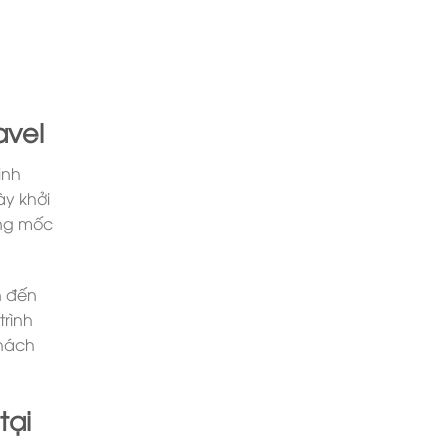
avel
inh