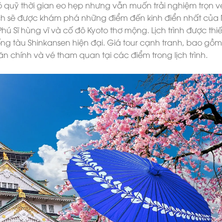
 quỹ thời gian eo hẹp nhưng vẫn muốn trải nghiệm trọn vẹ
ch sẽ được khám phá những điểm đến kinh điển nhất của
ú Sĩ hùng vĩ và cố đô Kyoto thơ mộng. Lịch trình được thiế
hống tàu Shinkansen hiện đại. Giá tour cạnh tranh, bao gồm
n chính và vé tham quan tại các điểm trong lịch trình.