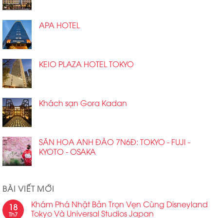
APA HOTEL
KEIO PLAZA HOTEL TOKYO
Khách sạn Gora Kadan
SĂN HOA ANH ĐÀO 7N6Đ: TOKYO - FUJI -
KYOTO - OSAKA
BÀI VIẾT MỚI
Khám Phá Nhật Bản Trọn Vẹn Cùng Disneyland
18
Tokyo Và Universal Studios Japan
Th7