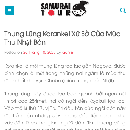
Skip
to
content
Thung Lũng Korankei Xứ Sở Của Mùa
Thu Nhật Bản
Posted on
26 Tháng 10, 2025
by
admin
Korankei là một thung lũng tọa lạc gần Nagoya, được
bình chọn là một trong những nơi ngắm lá mùa thu
đẹp nhất khu vực Chubu (miền Trung nước Nhật).
Thung lũng này được tạo bao quanh bởi ngọn núi
Iimori cao 254met, nơi có ngôi đền Kojakuji tọa lạc.
Vào thế kỉ thứ 17, vị Trụ Trì đầu tiên của ngôi đền này
đã trồng lên những cây phong đầu tiên quanh khu
vực đền. Theo thời gian, người dân địa phương cũng
noi theo gương người xưa và tạo nên một khu rừng