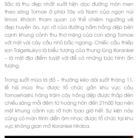
Sắc lá thu đẹp nhất xuất hiện dọc đường mòn men
theo sông Tomoe ở phía Tây và Nam của ngọn núi
Iimori. Khách tham quan có thể chiêm ngưỡng vẻ
đẹp huyền ảo, rực rỡ của đường hầm hồng diệp bên
cạnh khung cảnh thu thơ mộng của con sông Tomoe
với một vài cây cầu nhỏ bắc ngang. Chiếc cầu thiếp
son Taigetsukyo là biểu tượng của thung lũng Korankei
– là một địa điểm tuyệt vời để có những bức hình ấn
tượng.
Trong suốt mùa lá đỏ – thường kéo dài suốt tháng 11,
lễ hội mùa thu được tổ chức gần khu vực cầu
Tomoehashi, hàng trăm cây hồng diệp được thắp đèn
chiếu sáng mỗi đêm từ hoàng hôn đến 21h00 tạo nên
một khung cảnh rực rỡ hơn bao giờ hết. Sự kiện này
cũng có màn trình diễn âm nhạc được tổ chức tại khu
vực không gian mở Korankei Hiroba.