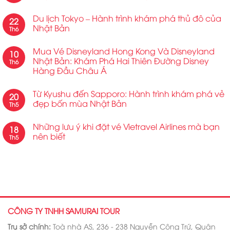
Du lịch Tokyo – Hành trình khám phá thủ đô của
22
Nhật Bản
Th6
Mua Vé Disneyland Hong Kong Và Disneyland
10
Nhật Bản: Khám Phá Hai Thiên Đường Disney
Th6
Hàng Đầu Châu Á
Từ Kyushu đến Sapporo: Hành trình khám phá vẻ
20
đẹp bốn mùa Nhật Bản
Th5
Những lưu ý khi đặt vé Vietravel Airlines mà bạn
18
nên biết
Th5
CÔNG TY TNHH SAMURAI TOUR
Trụ sở chính:
Toà nhà AS, 236 - 238 Nguyễn Công Trứ, Quận