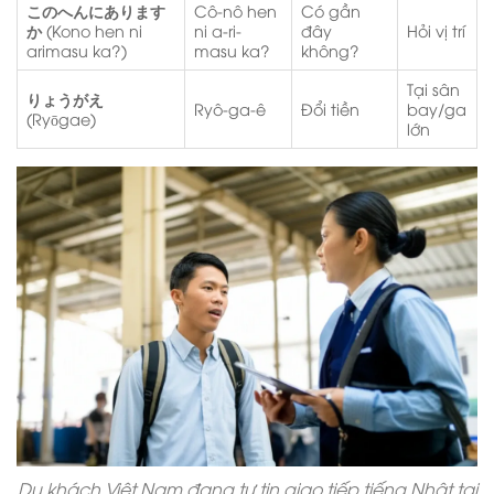
このへんにあります
Cô-nô hen
Có gần
か
(Kono hen ni
ni a-ri-
đây
Hỏi vị trí
arimasu ka?)
masu ka?
không?
Tại sân
りょうがえ
Ryô-ga-ê
Đổi tiền
bay/ga
(Ryōgae)
lớn
Du khách Việt Nam đang tự tin giao tiếp tiếng Nhật tại