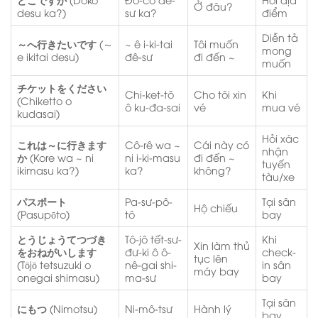
Ở đâu?
desu ka?)
sư ka?
điểm
Diễn tả
～へ行きたいです
(～
~ ê i-ki-tai
Tôi muốn
mong
e ikitai desu)
đê-sư
đi đến ~
muốn
チケットをください
Chi-ket-tô
Cho tôi xin
Khi
(Chiketto o
ô ku-đa-sai
vé
mua vé
kudasai)
Hỏi xác
これは～に行きます
Cô-rê wa ~
Cái này có
nhận
か
(Kore wa ~ ni
ni i-ki-masu
đi đến ~
tuyến
ikimasu ka?)
ka?
không?
tàu/xe
パスポート
Pa-sư-pô-
Tại sân
Hộ chiếu
(Pasupōto)
tô
bay
とうじょうてつづき
Tô-jô tết-sư-
Khi
Xin làm thủ
をおねがいします
đư-ki ô ô-
check-
tục lên
(Tōjō tetsuzuki o
nê-gai shi-
in sân
máy bay
onegai shimasu)
ma-sư
bay
Tại sân
にもつ
(Nimotsu)
Ni-mô-tsư
Hành lý
bay