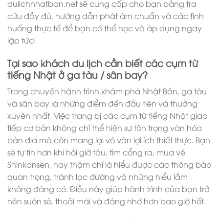
dulichnhatban.net sẽ cung cấp cho bạn bảng tra
cứu đầy đủ, hướng dẫn phát âm chuẩn và các tình
huống thực tế để bạn có thể học và áp dụng ngay
lập tức!
Tại sao khách du lịch cần biết các cụm từ
tiếng Nhật ở ga tàu / sân bay?
Trong chuyến hành trình khám phá Nhật Bản, ga tàu
và sân bay là những điểm đến đầu tiên và thường
xuyên nhất. Việc trang bị các cụm từ tiếng Nhật giao
tiếp cơ bản không chỉ thể hiện sự tôn trọng văn hóa
bản địa mà còn mang lại vô vàn lợi ích thiết thực. Bạn
sẽ tự tin hơn khi hỏi giờ tàu, tìm cổng ra, mua vé
Shinkansen, hay thậm chí là hiểu được các thông báo
quan trọng, tránh lạc đường và những hiểu lầm
không đáng có. Điều này giúp hành trình của bạn trở
nên suôn sẻ, thoải mái và đáng nhớ hơn bao giờ hết.