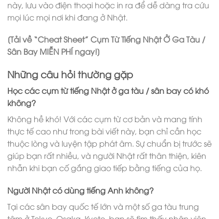
này, lưu vào điện thoại hoặc in ra để dễ dàng tra cứu
mọi lúc mọi nơi khi đang ở Nhật.
[Tải về “Cheat Sheet” Cụm Từ Tiếng Nhật Ở Ga Tàu /
Sân Bay MIỄN PHÍ ngay!]
Những câu hỏi thường gặp
Học các cụm từ tiếng Nhật ở ga tàu / sân bay có khó
không?
Không hề khó! Với các cụm từ cơ bản và mang tính
thực tế cao như trong bài viết này, bạn chỉ cần học
thuộc lòng và luyện tập phát âm. Sự chuẩn bị trước sẽ
giúp bạn rất nhiều, và người Nhật rất thân thiện, kiên
nhẫn khi bạn cố gắng giao tiếp bằng tiếng của họ.
Người Nhật có dùng tiếng Anh không?
Tại các sân bay quốc tế lớn và một số ga tàu trung
tâm ở Tokyo, Osaka, Kyoto, bạn sẽ tìm thấy nhân viên