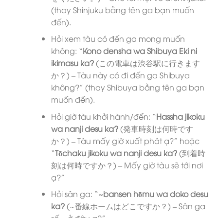
(thay Shinjuku bằng tên ga bạn muốn
đến).
Hỏi xem tàu có đến ga mong muốn
không: “
Kono densha wa Shibuya Eki ni
ikimasu ka?
(この電車は渋谷駅に行きます
か？) – Tàu này có đi đến ga Shibuya
không?” (thay Shibuya bằng tên ga bạn
muốn đến).
Hỏi giờ tàu khởi hành/đến: “
Hassha jikoku
wa nanji desu ka?
(発車時刻は何時です
か？) – Tàu mấy giờ xuất phát ạ?” hoặc
“
Tōchaku jikoku wa nanji desu ka?
(到着時
刻は何時ですか？) – Mấy giờ tàu sẽ tới nơi
ạ?”
Hỏi sân ga: “
~bansen hōmu wa doko desu
ka?
(~番線ホームはどこですか？) – Sân ga