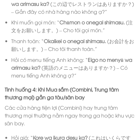
wa arimasu ka?
(この辺でレストランはありますか？)
– Gần đây có nhà hàng nào không ạ?”
Khi muốn gọi món: “
Chūmon o onegai shimasu.
(注
文をお願いします。) – Cho tôi gọi món.”
Thanh toán: “
Okaikei o onegai shimasu.
(お会計をお
願いします。) – Cho tôi thanh toán.”
Hỏi có menu tiếng Anh không: “
Eigo no menyū wa
arimasu ka?
(英語のメニューはありますか？) – Có
menu tiếng Anh không ạ?”
Tình huống 4: Khi Mua sắm (Combini, Trung tâm
thương mại) gần ga tàu/sân bay
Các cửa hàng tiện lợi (Combini) hay trung tâm
thương mại thường nằm ngay trong ga hoặc khu vực
sân bay.
Hỏi giá: “
Kore wa ikura desu ka?
(これはいくらです