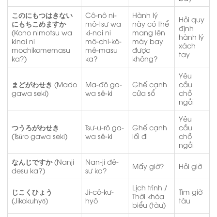
このにもつはきない
Cô-nô ni-
Hành lý
Hỏi quy
にもちこめますか
mô-tsư wa
này có thể
định
(Kono nimotsu wa
ki-nai ni
mang lên
hành lý
kinai ni
mô-chi-kô-
máy bay
xách
mochikomemasu
mê-masu
được
tay
ka?)
ka?
không?
Yêu
まどがわせき
(Mado
Ma-đô ga-
Ghế cạnh
cầu
gawa seki)
wa sê-ki
cửa sổ
chỗ
ngồi
Yêu
つうろがわせき
Tsư-ư-rô ga-
Ghế cạnh
cầu
(Tsūro gawa seki)
wa sê-ki
lối đi
chỗ
ngồi
なんじですか
(Nanji
Nan-ji đê-
Mấy giờ?
Hỏi giờ
desu ka?)
sư ka?
Lịch trình /
じこくひょう
Ji-cô-kư-
Tìm giờ
Thời khóa
(Jikokuhyō)
hyô
tàu
biểu (tàu)