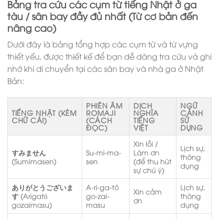
Bảng tra cứu các cụm từ tiếng Nhật ở ga
tàu / sân bay đầy đủ nhất (Từ cơ bản đến
nâng cao)
Dưới đây là bảng tổng hợp các cụm từ và từ vựng
thiết yếu, được thiết kế để bạn dễ dàng tra cứu và ghi
nhớ khi di chuyển tại các sân bay và nhà ga ở Nhật
Bản:
PHIÊN ÂM
DỊCH
NGỮ
TIẾNG NHẬT (KÈM
ROMAJI
NGHĨA
CẢNH
CHỮ CÁI)
(CÁCH
TIẾNG
SỬ
ĐỌC)
VIỆT
DỤNG
Xin lỗi /
Lịch sự,
すみません
Su-mi-ma-
Làm ơn
thông
(Sumimasen)
sen
(để thu hút
dụng
sự chú ý)
ありがとうございま
A-ri-ga-tô
Lịch sự,
Xin cảm
す
(Arigatō
go-zai-
thông
ơn
gozaimasu)
masu
dụng