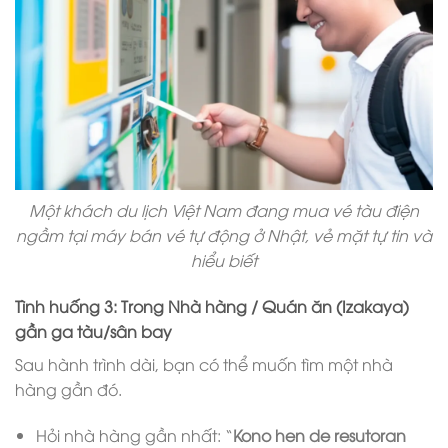
Một khách du lịch Việt Nam đang mua vé tàu điện
ngầm tại máy bán vé tự động ở Nhật, vẻ mặt tự tin và
hiểu biết
Tình huống 3: Trong Nhà hàng / Quán ăn (Izakaya)
gần ga tàu/sân bay
Sau hành trình dài, bạn có thể muốn tìm một nhà
hàng gần đó.
Hỏi nhà hàng gần nhất: “
Kono hen de resutoran