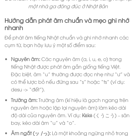
một nhà ga đông đúc ở Nhật Bản
Hướng dẫn phát âm chuẩn và mẹo ghi nhớ
nhanh
Để phát âm tiếng Nhật chuẩn và ghi nhớ nhanh các
cụm từ, bạn hãy lưu ý một số điểm sau:
Nguyên âm:
Các nguyên âm (a, i, u, e, o) trong
tiếng Nhật được phát âm gần giống tiếng Việt.
Đặc biệt, âm “u” thường được đọc nhẹ như “ư” và
có thể lược bỏ nếu đứng sau “s” hoặc “ts” (ví dụ:
desu -> “đết”).
Trường âm:
Trường âm (kí hiệu là gạch ngang trên
nguyên âm hoặc lặp lại nguyên âm) làm kéo dài
độ dài của nguyên âm. Ví dụ:
Kūkō
(くうこう) – sân
bay, kéo dài âm “u” và “o”.
Âm ngắt (ッ /っ):
Là một khoảng ngừng nhỏ trong