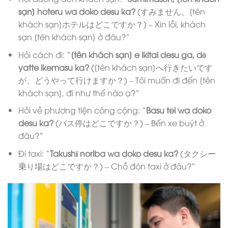
sạn] hoteru wa doko desu ka?
(すみません、[tên
khách sạn]ホテルはどこですか？) – Xin lỗi, khách
sạn [tên khách sạn] ở đâu?”
Hỏi cách đi: “
[tên khách sạn] e ikitai desu ga, dō
yatte ikemasu ka?
([tên khách sạn]へ行きたいです
が、どうやって行けますか？) – Tôi muốn đi đến [tên
khách sạn], đi như thế nào ạ?”
Hỏi về phương tiện công cộng: “
Basu tei wa doko
desu ka?
(バス停はどこですか？) – Bến xe buýt ở
đâu?”
Đi taxi: “
Takushī noriba wa doko desu ka?
(タクシー
乗り場はどこですか？) – Chỗ đón taxi ở đâu?”