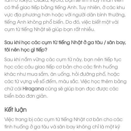
có thể giao tiếp bằng tiếng Anh. Tuy nhiên, ở các khu
vực địa phương hơn hoặc với người dân bình thường,
tiếng Anh không phổ biến. Do đó, việc biết một vài
cụm từ tiếng Nhật sẽ giúp bạn rất nhiều.
Sau khi học các cụm từ tiếng Nhật ở ga tàu / sân bay,
tôi nên học gì tiếp?
Sau khi nắm vững các cụm từ này, bạn nên tiếp tục
học các câu giao tiếp cơ bản cho các tình huống
khác như mua sắm, ăn uống, hỏi đường phố, hoặc
các từ vựng về số đếm, màu sắc. Việc học thêm bảng
chữ cái
Hiragana
cũng sẽ giúp bạn đọc được các
biển báo đơn giản.
Kết luận
Việc trang bị các cụm từ tiếng Nhật cơ bản cho các
tình huống ở ga tàu và sân bay không chỉ là một kỹ