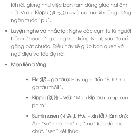
lời nói, giống như việc bạn tạm dừng giữa hai âm
tiết. Ví dụ:
Kippu
(きっぷ) – vé, có một khoảng dừng
ngắn trước “pu”.
Luyện nghe và nhắc lại:
Nghe các cụm từ từ người
bản xứ hoặc ứng dụng học tiếng Nhật, sau đó cố
gắng bắt chước. Điều này sẽ giúp bạn quen với
ngữ điệu và tốc độ nói.
Mẹo liên tưởng:
Eki (駅 – ga tàu):
Hãy nghĩ đến “Ê, Ki! Ra
ga tàu thôi!”.
Kippu (切符 – vé):
“Mua
Kip
pu
ra rạp xem
phim”.
Sumimasen (すみません – xin lỗi / làm ơn):
Âm “su” nhẹ, “mi” rõ, “ma” kéo dài một
chút, “sen” kết thúc.