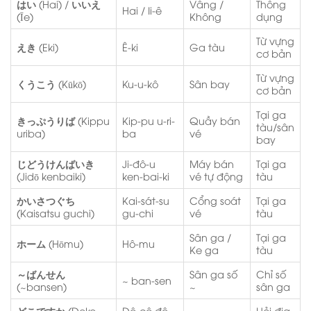
はい
(Hai) /
いいえ
Vâng /
Thông
Hai / Ii-ê
(Īe)
Không
dụng
Từ vựng
えき
(Eki)
Ê-ki
Ga tàu
cơ bản
Từ vựng
くうこう
(Kūkō)
Ku-u-kô
Sân bay
cơ bản
Tại ga
きっぷうりば
(Kippu
Kip-pu u-ri-
Quầy bán
tàu/sân
uriba)
ba
vé
bay
じどうけんばいき
Ji-đô-u
Máy bán
Tại ga
(Jidō kenbaiki)
ken-bai-ki
vé tự động
tàu
かいさつぐち
Kai-sát-su
Cổng soát
Tại ga
(Kaisatsu guchi)
gu-chi
vé
tàu
Sân ga /
Tại ga
ホーム
(Hōmu)
Hô-mu
Ke ga
tàu
～ばんせん
Sân ga số
Chỉ số
~ ban-sen
(~bansen)
~
sân ga
どこですか
(Doko
Đô-cô đê-
Hỏi địa