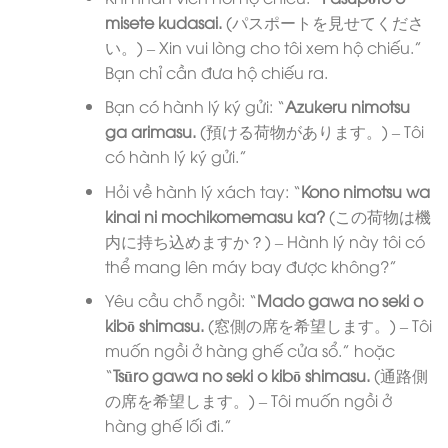
misete kudasai.
(パスポートを見せてくださ
い。) – Xin vui lòng cho tôi xem hộ chiếu.”
Bạn chỉ cần đưa hộ chiếu ra.
Bạn có hành lý ký gửi: “
Azukeru nimotsu
ga arimasu.
(預ける荷物があります。) – Tôi
có hành lý ký gửi.”
Hỏi về hành lý xách tay: “
Kono nimotsu wa
kinai ni mochikomemasu ka?
(この荷物は機
内に持ち込めますか？) – Hành lý này tôi có
thể mang lên máy bay được không?”
Yêu cầu chỗ ngồi: “
Mado gawa no seki o
kibō shimasu.
(窓側の席を希望します。) – Tôi
muốn ngồi ở hàng ghế cửa sổ.” hoặc
“
Tsūro gawa no seki o kibō shimasu.
(通路側
の席を希望します。) – Tôi muốn ngồi ở
hàng ghế lối đi.”