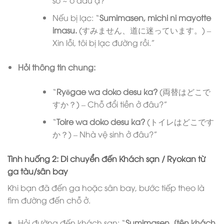
số ~ ở đâu ạ?”
Nếu bị lạc: “
Sumimasen, michi ni mayotte
imasu.
(すみません、道に迷っています。) –
Xin lỗi, tôi bị lạc đường rồi.”
Hỏi thông tin chung:
“
Ryōgae wa doko desu ka?
(両替はどこで
すか？) – Chỗ đổi tiền ở đâu?”
“
Toire wa doko desu ka?
(トイレはどこです
か？) – Nhà vệ sinh ở đâu?”
Tình huống 2: Di chuyển đến Khách sạn / Ryokan từ
ga tàu/sân bay
Khi bạn đã đến ga hoặc sân bay, bước tiếp theo là
tìm đường đến chỗ ở.
Hỏi đường đến khách sạn: “
Sumimasen, [tên khách