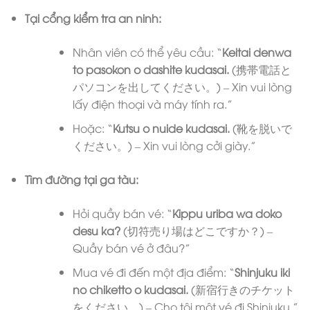
Tại cổng kiểm tra an ninh:
Nhân viên có thể yêu cầu: “
Keitai denwa
to pasokon o dashite kudasai.
(携帯電話と
パソコンを出してください。) – Xin vui lòng
lấy điện thoại và máy tính ra.”
Hoặc: “
Kutsu o nuide kudasai.
(靴を脱いで
ください。) – Xin vui lòng cởi giày.”
Tìm đường tại ga tàu:
Hỏi quầy bán vé: “
Kippu uriba wa doko
desu ka?
(切符売り場はどこですか？) –
Quầy bán vé ở đâu?”
Mua vé đi đến một địa điểm: “
Shinjuku iki
no chiketto o kudasai.
(新宿行きのチケット
をください。) – Cho tôi một vé đi Shinjuku.”