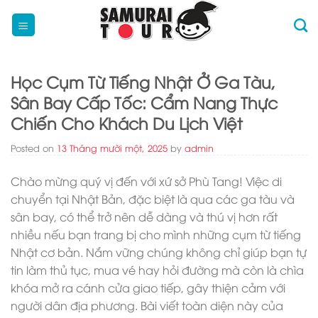
Skip
to
content
Học Cụm Từ Tiếng Nhật Ở Ga Tàu,
Sân Bay Cấp Tốc: Cẩm Nang Thực
Chiến Cho Khách Du Lịch Việt
Posted on
13 Tháng mười một, 2025
by
admin
Chào mừng quý vị đến với xứ sở Phù Tang! Việc di
chuyển tại Nhật Bản, đặc biệt là qua các ga tàu và
sân bay, có thể trở nên dễ dàng và thú vị hơn rất
nhiều nếu bạn trang bị cho mình những cụm từ tiếng
Nhật cơ bản. Nắm vững chúng không chỉ giúp bạn tự
tin làm thủ tục, mua vé hay hỏi đường mà còn là chìa
khóa mở ra cánh cửa giao tiếp, gây thiện cảm với
người dân địa phương. Bài viết toàn diện này của