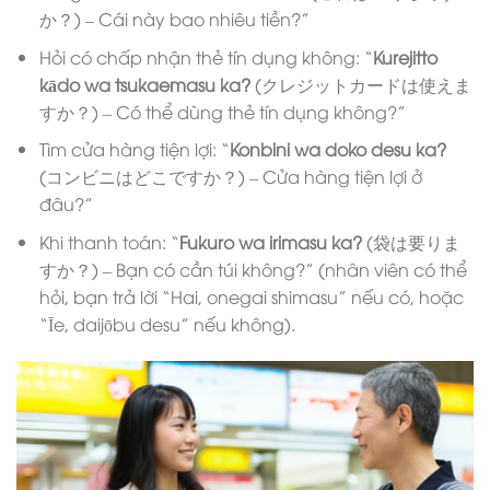
か？) – Cái này bao nhiêu tiền?”
Hỏi có chấp nhận thẻ tín dụng không: “
Kurejitto
kādo wa tsukaemasu ka?
(クレジットカードは使えま
すか？) – Có thể dùng thẻ tín dụng không?”
Tìm cửa hàng tiện lợi: “
Konbini wa doko desu ka?
(コンビニはどこですか？) – Cửa hàng tiện lợi ở
đâu?”
Khi thanh toán: “
Fukuro wa irimasu ka?
(袋は要りま
すか？) – Bạn có cần túi không?” (nhân viên có thể
hỏi, bạn trả lời “Hai, onegai shimasu” nếu có, hoặc
“Īe, daijōbu desu” nếu không).