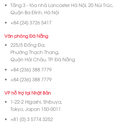
Tầng 3 - tòa nhà Lancaster Hà Nội, 20 Núi Trúc,
Quận Ba Đình, Hà Nội
+84 (24) 3726 5417
Văn phòng Đà Nẵng
225/5 Đống Đa,
Phường Thạch Thang,
Quận Hải Châu, TP. Đà Nẵng
+84 (236) 388 7779
+84 (236) 388 7779
VP hỗ trợ tại Nhật Bản
1-22-2 Higashi, Shibuya,
Tokyo, Japan 150-0011
+81 (0) 3 5774 3252