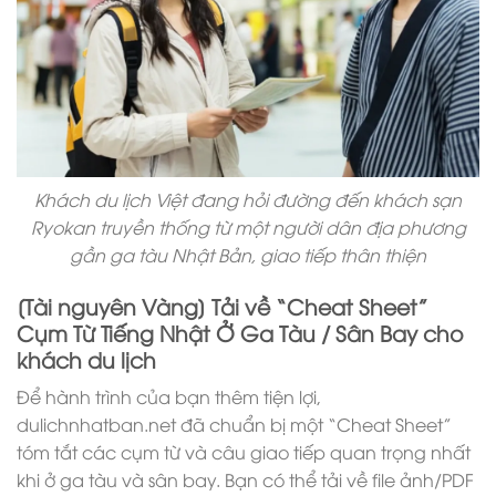
Khách du lịch Việt đang hỏi đường đến khách sạn
Ryokan truyền thống từ một người dân địa phương
gần ga tàu Nhật Bản, giao tiếp thân thiện
[Tài nguyên Vàng] Tải về “Cheat Sheet”
Cụm Từ Tiếng Nhật Ở Ga Tàu / Sân Bay cho
khách du lịch
Để hành trình của bạn thêm tiện lợi,
dulichnhatban.net đã chuẩn bị một “Cheat Sheet”
tóm tắt các cụm từ và câu giao tiếp quan trọng nhất
khi ở ga tàu và sân bay. Bạn có thể tải về file ảnh/PDF