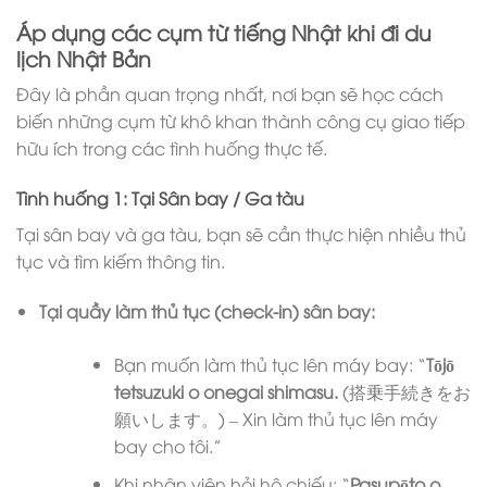
Áp dụng các cụm từ tiếng Nhật khi đi du
lịch Nhật Bản
Đây là phần quan trọng nhất, nơi bạn sẽ học cách
biến những cụm từ khô khan thành công cụ giao tiếp
hữu ích trong các tình huống thực tế.
Tình huống 1: Tại Sân bay / Ga tàu
Tại sân bay và ga tàu, bạn sẽ cần thực hiện nhiều thủ
tục và tìm kiếm thông tin.
Tại quầy làm thủ tục (check-in) sân bay:
Bạn muốn làm thủ tục lên máy bay: “
Tōjō
tetsuzuki o onegai shimasu.
(搭乗手続きをお
願いします。) – Xin làm thủ tục lên máy
bay cho tôi.”
Khi nhân viên hỏi hộ chiếu: “
Pasupōto o