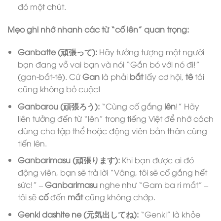
đó một chút.
Mẹo ghi nhớ nhanh các từ “cố lên” quan trọng:
Ganbatte (頑張って):
Hãy tưởng tượng một người
bạn đang vỗ vai bạn và nói “Gắn bó với nó đi!”
(gan-bắt-tê). Cứ
Gan
là phải
bắt
lấy cơ hội,
tê
tái
cũng không bỏ cuộc!
Ganbarou (頑張ろう):
“Cùng cố gắng
lên
!” Hãy
liên tưởng đến từ “lên” trong tiếng Việt để nhớ cách
dùng cho tập thể hoặc động viên bản thân cùng
tiến lên.
Ganbarimasu (頑張ります):
Khi bạn được ai đó
động viên, bạn sẽ trả lời “Vâng, tôi sẽ cố gắng hết
sức!” –
Ganbarimasu
nghe như “Gam ba ri mắt” –
tôi sẽ
cố
đến
mắt
cũng không chớp.
Genki dashite ne (元気出してね):
“Genki” là khỏe