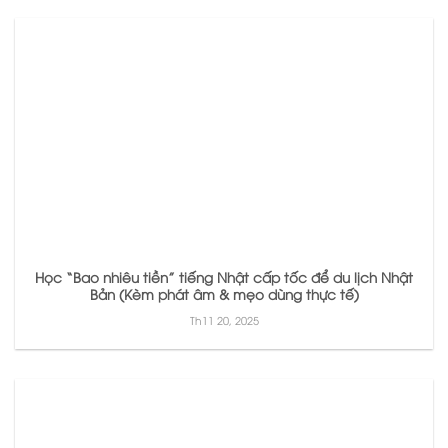
Học “Bao nhiêu tiền” tiếng Nhật cấp tốc để du lịch Nhật
Bản (Kèm phát âm & mẹo dùng thực tế)
Th11 20, 2025