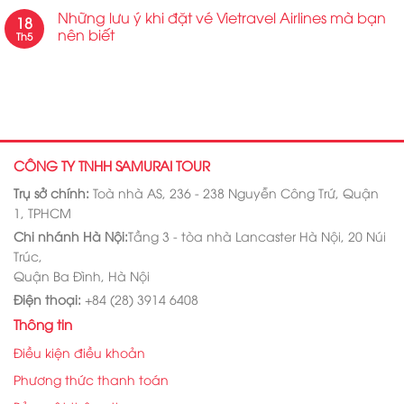
Những lưu ý khi đặt vé Vietravel Airlines mà bạn
18
nên biết
Th5
CÔNG TY TNHH SAMURAI TOUR
Trụ sở chính:
Toà nhà AS, 236 - 238 Nguyễn Công Trứ, Quận
1, TPHCM
Chi nhánh Hà Nội:
Tầng 3 - tòa nhà Lancaster Hà Nội, 20 Núi
Trúc,
Quận Ba Đình, Hà Nội
Điện thoại:
+84 (28) 3914 6408
Thông tin
Điều kiện điều khoản
Phương thức thanh toán