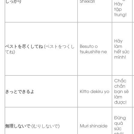
しっかり
Shikkari
Hãy
tập
trung!
Hãy
ベストを尽くしてね
(ベストをつくし
Besuto o
làm
てね)
tsukushite ne
hết sức
mình!
Chắc
chắn
きっとできるよ
Kitto dekiru yo
bạn sẽ
làm
được!
Đừng
quá
無理しないで
(むりしないで)
Muri shinaide
sức
nhé!