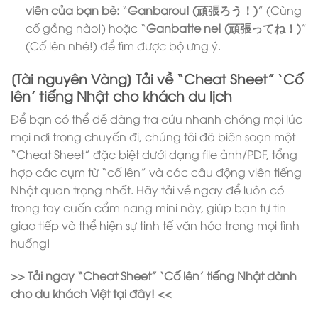
viên của bạn bè:
“
Ganbarou! (頑張ろう！)
” (Cùng
cố gắng nào!) hoặc “
Ganbatte ne! (頑張ってね！)
”
(Cố lên nhé!) để tìm được bộ ưng ý.
[Tài nguyên Vàng] Tải về “Cheat Sheet” ‘Cố
lên’ tiếng Nhật cho khách du lịch
Để bạn có thể dễ dàng tra cứu nhanh chóng mọi lúc
mọi nơi trong chuyến đi, chúng tôi đã biên soạn một
“Cheat Sheet” đặc biệt dưới dạng file ảnh/PDF, tổng
hợp các cụm từ “cố lên” và các câu động viên tiếng
Nhật quan trọng nhất. Hãy tải về ngay để luôn có
trong tay cuốn cẩm nang mini này, giúp bạn tự tin
giao tiếp và thể hiện sự tinh tế văn hóa trong mọi tình
huống!
>> Tải ngay “Cheat Sheet” ‘Cố lên’ tiếng Nhật dành
cho du khách Việt tại đây! <<