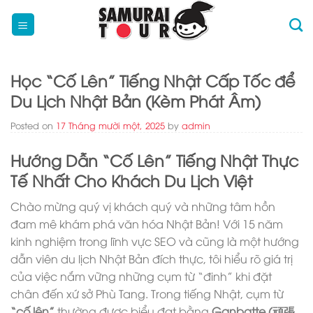
Skip
to
content
Học “Cố Lên” Tiếng Nhật Cấp Tốc để
Du Lịch Nhật Bản (Kèm Phát Âm)
Posted on
17 Tháng mười một, 2025
by
admin
Hướng Dẫn “Cố Lên” Tiếng Nhật Thực
Tế Nhất Cho Khách Du Lịch Việt
Chào mừng quý vị khách quý và những tâm hồn
đam mê khám phá văn hóa Nhật Bản! Với 15 năm
kinh nghiệm trong lĩnh vực SEO và cũng là một hướng
dẫn viên du lịch Nhật Bản đích thực, tôi hiểu rõ giá trị
của việc nắm vững những cụm từ “đinh” khi đặt
chân đến xứ sở Phù Tang. Trong tiếng Nhật, cụm từ
“cố lên”
thường được biểu đạt bằng
Ganbatte (頑張