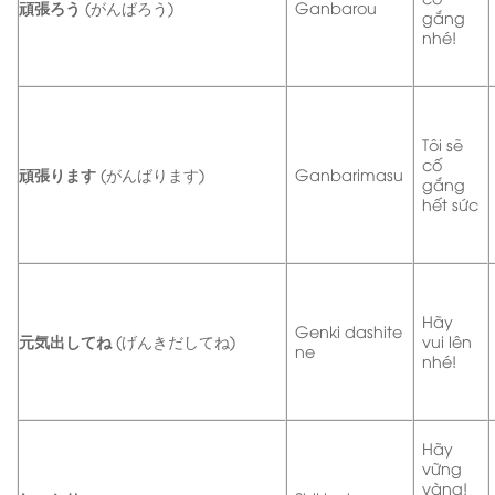
頑張ろう
(がんばろう)
Ganbarou
gắng
nhé!
Tôi sẽ
cố
頑張ります
(がんばります)
Ganbarimasu
gắng
hết sức
Hãy
Genki dashite
元気出してね
(げんきだしてね)
vui lên
ne
nhé!
Hãy
vững
vàng!