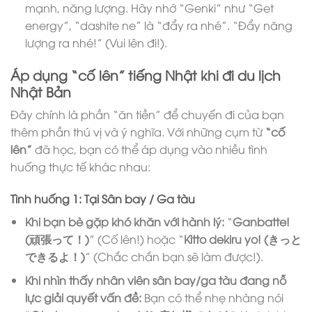
mạnh, năng lượng. Hãy nhớ “Genki” như “Get
energy”, “dashite ne” là “đẩy ra nhé”. “Đẩy năng
lượng ra nhé!” (Vui lên đi!).
Áp dụng “cố lên” tiếng Nhật khi đi du lịch
Nhật Bản
Đây chính là phần “ăn tiền” để chuyến đi của bạn
thêm phần thú vị và ý nghĩa. Với những cụm từ
“cố
lên”
đã học, bạn có thể áp dụng vào nhiều tình
huống thực tế khác nhau:
Tình huống 1: Tại Sân bay / Ga tàu
Khi bạn bè gặp khó khăn với hành lý:
“
Ganbatte!
(頑張って！)
” (Cố lên!) hoặc “
Kitto dekiru yo! (きっと
できるよ！)
” (Chắc chắn bạn sẽ làm được!).
Khi nhìn thấy nhân viên sân bay/ga tàu đang nỗ
lực giải quyết vấn đề:
Bạn có thể nhẹ nhàng nói