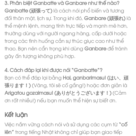
3. Phân biệt Ganbatte và Ganbare như thế nào?
Ganbatte (頑張って)
là cách nói phổ biến và tương
đối thân mật, lịch sự. Trong khi đó,
Ganbare (頑張れ)
là
thể mệnh lệnh, mang tính trực tiếp và mạnh mẽ hơn,
thường dùng với người ngang hàng, cấp dưới hoặc
trong các tình huống cần sự thúc giục cao như thể
thao. Bạn nên cẩn trọng khi dùng
Ganbare
để tránh
gây ấn tượng không phù hợp.
4. Cách đáp lại khi được nói “Ganbatte”?
Bạn có thể đáp lại bằng
Hai, ganbarimasu! (はい、頑
張ります！)
(Vâng, tôi sẽ cố gắng!) hoặc đơn giản là
Arigatou gozaimasu! (ありがとうございます！)
(Cảm
ơn rất nhiều!) nếu bạn muốn thể hiện sự biết ơn.
Kết luận
Việc nắm vững cách nói và sử dụng các cụm từ
“cố
lên”
trong tiếng Nhật không chỉ giúp bạn giao tiếp