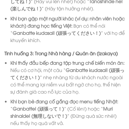
してね！)
” (Hãy vui lên nhé!) hoặc “
Tanoshinde ne!
(楽しんでね！)
” (Hãy tận hưởng nhé!).
Khi bạn gặp một người khác (ví dụ: nhân viên hoặc
khách) đang học tiếng Việt:
Bạn có thể nói
“
Ganbatte kudasai! (頑張ってください！)
” với họ để
khuyến khích.
Tình huống 3: Trong Nhà hàng / Quán ăn (Izakaya)
Khi thấy đầu bếp đang tập trung chế biến món ăn:
Nếu có cơ hội, một câu “
Ganbatte kudasai! (頑張っ
てください！)
” nhẹ nhàng từ du khách nước ngoài
có thể mang lại niềm vui bất ngờ cho họ, thể hiện
sự đánh giá cao nỗ lực của họ.
Khi bạn bè đang cố gắng đọc menu tiếng Nhật:
“
Ganbatte! (頑張って！)
” (Cố lên!) hoặc “
Muri
shinaide! (無理しないで！)
” (Đừng quá sức nhé!)
nếu thấy họ quá vất vả.