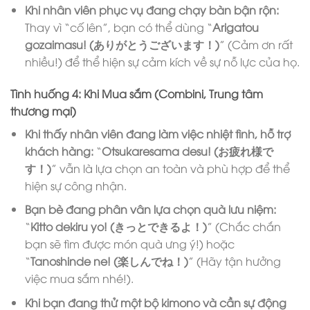
Khi nhân viên phục vụ đang chạy bàn bận rộn:
Thay vì “cố lên”, bạn có thể dùng “
Arigatou
gozaimasu! (ありがとうございます！)
” (Cảm ơn rất
nhiều!) để thể hiện sự cảm kích về sự nỗ lực của họ.
Tình huống 4: Khi Mua sắm (Combini, Trung tâm
thương mại)
Khi thấy nhân viên đang làm việc nhiệt tình, hỗ trợ
khách hàng:
“
Otsukaresama desu! (お疲れ様で
す！)
” vẫn là lựa chọn an toàn và phù hợp để thể
hiện sự công nhận.
Bạn bè đang phân vân lựa chọn quà lưu niệm:
“
Kitto dekiru yo! (きっとできるよ！)
” (Chắc chắn
bạn sẽ tìm được món quà ưng ý!) hoặc
“
Tanoshinde ne! (楽しんでね！)
” (Hãy tận hưởng
việc mua sắm nhé!).
Khi bạn đang thử một bộ kimono và cần sự động