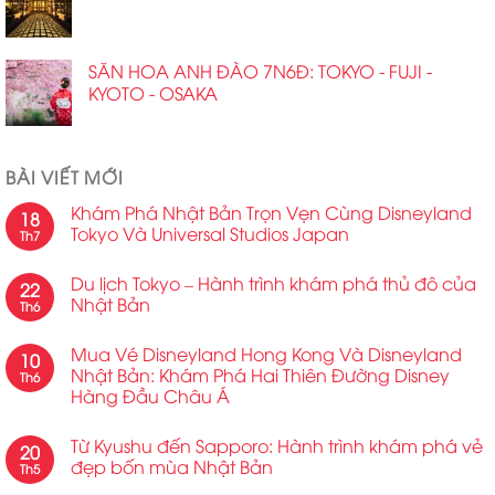
SĂN HOA ANH ĐÀO 7N6Đ: TOKYO - FUJI -
KYOTO - OSAKA
BÀI VIẾT MỚI
Khám Phá Nhật Bản Trọn Vẹn Cùng Disneyland
18
Tokyo Và Universal Studios Japan
Th7
Du lịch Tokyo – Hành trình khám phá thủ đô của
22
Nhật Bản
Th6
Mua Vé Disneyland Hong Kong Và Disneyland
10
Nhật Bản: Khám Phá Hai Thiên Đường Disney
Th6
Hàng Đầu Châu Á
Từ Kyushu đến Sapporo: Hành trình khám phá vẻ
20
đẹp bốn mùa Nhật Bản
Th5