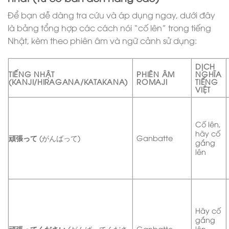
Để bạn dễ dàng tra cứu và áp dụng ngay, dưới đây
là bảng tổng hợp các cách nói “cố lên” trong tiếng
Nhật, kèm theo phiên âm và ngữ cảnh sử dụng:
DỊCH
TIẾNG NHẬT
PHIÊN ÂM
NGHĨA
(KANJI/HIRAGANA/KATAKANA)
ROMAJI
TIẾNG
VIỆT
Cố lên,
hãy cố
頑張って
(がんばって)
Ganbatte
gắng
lên
Hãy cố
gắng
頑張ってください
(がんばってくださ
Ganbatte
lên