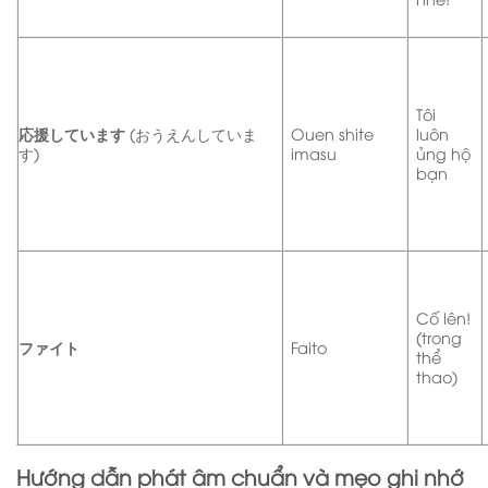
Tôi
応援しています
(おうえんしていま
Ouen shite
luôn
す)
imasu
ủng hộ
bạn
Cố lên!
(trong
ファイト
Faito
thể
thao)
Hướng dẫn phát âm chuẩn và mẹo ghi nhớ