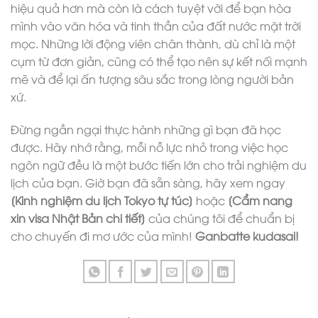
hiệu quả hơn mà còn là cách tuyệt vời để bạn hòa
mình vào văn hóa và tinh thần của đất nước mặt trời
mọc. Những lời động viên chân thành, dù chỉ là một
cụm từ đơn giản, cũng có thể tạo nên sự kết nối mạnh
mẽ và để lại ấn tượng sâu sắc trong lòng người bản
xứ.
Đừng ngần ngại thực hành những gì bạn đã học
được. Hãy nhớ rằng, mỗi nỗ lực nhỏ trong việc học
ngôn ngữ đều là một bước tiến lớn cho trải nghiệm du
lịch của bạn. Giờ bạn đã sẵn sàng, hãy xem ngay
[Kinh nghiệm du lịch Tokyo tự túc]
hoặc
[Cẩm nang
xin visa Nhật Bản chi tiết]
của chúng tôi để chuẩn bị
cho chuyến đi mơ ước của mình!
Ganbatte kudasai!