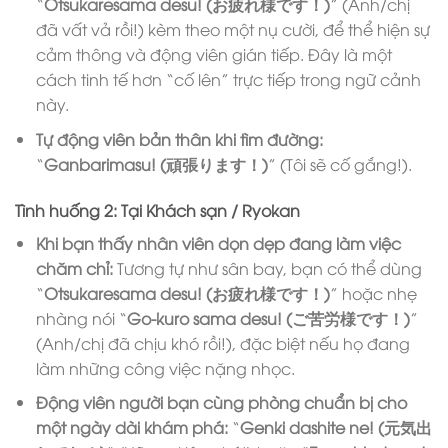
“
Otsukaresama desu! (お疲れ様です！)
” (Anh/chị
đã vất vả rồi!) kèm theo một nụ cười, để thể hiện sự
cảm thông và động viên gián tiếp. Đây là một
cách tinh tế hơn “cố lên” trực tiếp trong ngữ cảnh
này.
Tự động viên bản thân khi tìm đường:
“
Ganbarimasu! (頑張ります！)
” (Tôi sẽ cố gắng!).
Tình huống 2: Tại Khách sạn / Ryokan
Khi bạn thấy nhân viên dọn dẹp đang làm việc
chăm chỉ:
Tương tự như sân bay, bạn có thể dùng
“
Otsukaresama desu! (お疲れ様です！)
” hoặc nhẹ
nhàng nói “
Go-kuro sama desu! (ご苦労様です！)
”
(Anh/chị đã chịu khó rồi!), đặc biệt nếu họ đang
làm những công việc nặng nhọc.
Động viên người bạn cùng phòng chuẩn bị cho
một ngày dài khám phá:
“
Genki dashite ne! (元気出