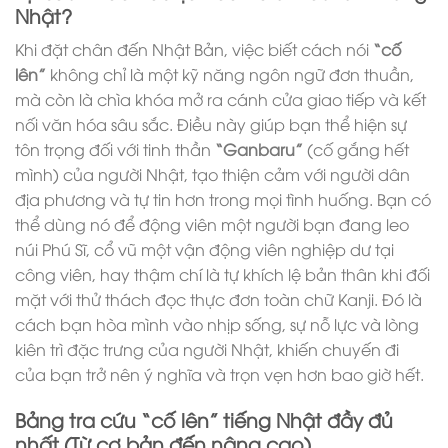
Nhật?
Khi đặt chân đến Nhật Bản, việc biết cách nói
“cố
lên”
không chỉ là một kỹ năng ngôn ngữ đơn thuần,
mà còn là chìa khóa mở ra cánh cửa giao tiếp và kết
nối văn hóa sâu sắc. Điều này giúp bạn thể hiện sự
tôn trọng đối với tinh thần
“Ganbaru”
(cố gắng hết
mình) của người Nhật, tạo thiện cảm với người dân
địa phương và tự tin hơn trong mọi tình huống. Bạn có
thể dùng nó để động viên một người bạn đang leo
núi Phú Sĩ, cổ vũ một vận động viên nghiệp dư tại
công viên, hay thậm chí là tự khích lệ bản thân khi đối
mặt với thử thách đọc thực đơn toàn chữ Kanji. Đó là
cách bạn hòa mình vào nhịp sống, sự nỗ lực và lòng
kiên trì đặc trưng của người Nhật, khiến chuyến đi
của bạn trở nên ý nghĩa và trọn vẹn hơn bao giờ hết.
Bảng tra cứu “cố lên” tiếng Nhật đầy đủ
nhất (Từ cơ bản đến nâng cao)