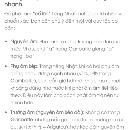
nhanh
Để phát âm
“cố lên”
tiếng Nhật một cách tự nhiên và
chuẩn xác, bạn cần chú ý đến một vài quy tắc cơ
bản:
Nguyên âm:
Phát âm rõ ràng, không kéo dài quá
mức. Ví dụ, chữ “a” trong
Ga
nbatte giống “a”
trong “ba”.
Phụ âm kép:
Trong tiếng Nhật, khi có hai phụ âm
giống nhau đứng cạnh nhau (ví dụ:
-tt-
trong
Gamba
tte), bạn cần giữ hơi một chút, tạo ra một
khoảng dừng nhỏ trước khi phát âm âm tiết tiếp
theo. Điều này làm cho cách phát âm trở nên tự
nhiên hơn.
Trường âm (nguyên âm kéo dài):
Không có trong
Ganbatte
, nhưng nếu gặp các từ có trường âm (ví
dụ: ありがとう –
Arigatou
), hãy kéo dài nguyên âm