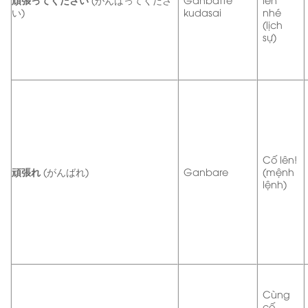
い)
kudasai
nhé
(lịch
sự)
Cố lên!
頑張れ
(がんばれ)
Ganbare
(mệnh
lệnh)
Cùng
cố