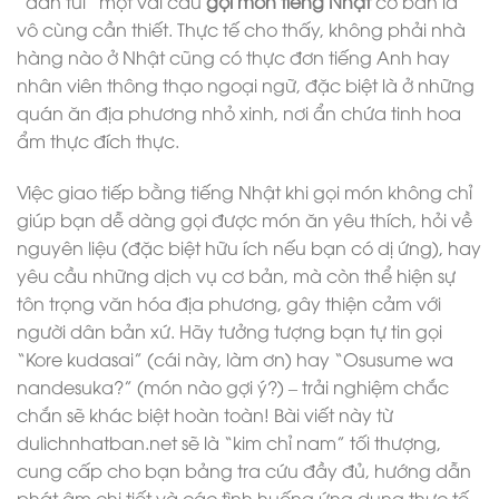
“dằn túi” một vài câu
gọi món tiếng Nhật
cơ bản là
vô cùng cần thiết. Thực tế cho thấy, không phải nhà
hàng nào ở Nhật cũng có thực đơn tiếng Anh hay
nhân viên thông thạo ngoại ngữ, đặc biệt là ở những
quán ăn địa phương nhỏ xinh, nơi ẩn chứa tinh hoa
ẩm thực đích thực.
Việc giao tiếp bằng tiếng Nhật khi gọi món không chỉ
giúp bạn dễ dàng gọi được món ăn yêu thích, hỏi về
nguyên liệu (đặc biệt hữu ích nếu bạn có dị ứng), hay
yêu cầu những dịch vụ cơ bản, mà còn thể hiện sự
tôn trọng văn hóa địa phương, gây thiện cảm với
người dân bản xứ. Hãy tưởng tượng bạn tự tin gọi
“Kore kudasai” (cái này, làm ơn) hay “Osusume wa
nandesuka?” (món nào gợi ý?) – trải nghiệm chắc
chắn sẽ khác biệt hoàn toàn! Bài viết này từ
dulichnhatban.net sẽ là “kim chỉ nam” tối thượng,
cung cấp cho bạn bảng tra cứu đầy đủ, hướng dẫn
phát âm chi tiết và các tình huống ứng dụng thực tế