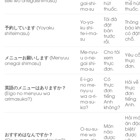
seki wo onegaishimasu)
gai-shi-
hút
thể hú
ma-su
thuốc.
thuốc.
Tôi đã
Yo-ya-
Thông
đặt
予約しています
(Yoyaku
ku shi-
báo kh
bàn
shiteimasu)
te-i-ma-
có đặt
trước
su
chỗ.
rồi.
Me-nyu-
Cho tôi
Yêu c
メニューお願いします
(Menyuu
u o-ne-
xem
thực
onegai shimasu)
gai shi-
thực
đơn.
ma-su
đơn.
E-i-go
Có
Hỏi về
no me-
thực
英語のメニューはありますか？
thực
nyu-u
đơn
(Eigo no menyuu wa
đơn
wa a-ri-
tiếng
arimasuka?)
tiếng
ma-su-
Anh
Anh.
ka?
không?
Hỏi m
ăn đặ
Món
O-su-su-
biệt/
nào
おすすめはなんですか？
me wa
được
được
(Osusume wa nandesuka?)
nan-de-
yêu