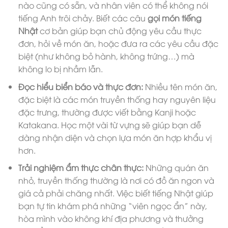
nào cũng có sẵn, và nhân viên có thể không nói
tiếng Anh trôi chảy. Biết các câu
gọi món tiếng
Nhật
cơ bản giúp bạn chủ động yêu cầu thực
đơn, hỏi về món ăn, hoặc đưa ra các yêu cầu đặc
biệt (như không bỏ hành, không trứng…) mà
không lo bị nhầm lẫn.
Đọc hiểu biển báo và thực đơn:
Nhiều tên món ăn,
đặc biệt là các món truyền thống hay nguyên liệu
đặc trưng, thường được viết bằng Kanji hoặc
Katakana. Học một vài từ vựng sẽ giúp bạn dễ
dàng nhận diện và chọn lựa món ăn hợp khẩu vị
hơn.
Trải nghiệm ẩm thực chân thực:
Những quán ăn
nhỏ, truyền thống thường là nơi có đồ ăn ngon và
giá cả phải chăng nhất. Việc biết tiếng Nhật giúp
bạn tự tin khám phá những “viên ngọc ẩn” này,
hòa mình vào không khí địa phương và thưởng