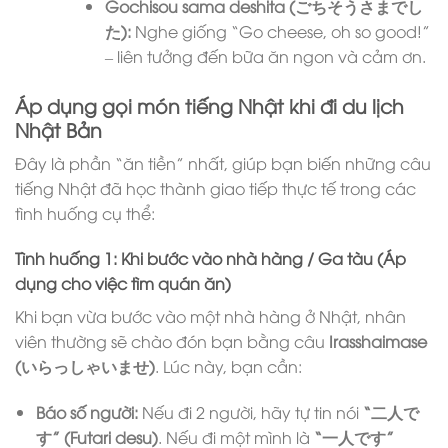
Gochisou sama deshita (ごちそうさまでし
た):
Nghe giống “Go cheese, oh so good!”
– liên tưởng đến bữa ăn ngon và cảm ơn.
Áp dụng gọi món tiếng Nhật khi đi du lịch
Nhật Bản
Đây là phần “ăn tiền” nhất, giúp bạn biến những câu
tiếng Nhật đã học thành giao tiếp thực tế trong các
tình huống cụ thể:
Tình huống 1: Khi bước vào nhà hàng / Ga tàu (Áp
dụng cho việc tìm quán ăn)
Khi bạn vừa bước vào một nhà hàng ở Nhật, nhân
viên thường sẽ chào đón bạn bằng câu
Irasshaimase
(いらっしゃいませ)
. Lúc này, bạn cần:
Báo số người:
Nếu đi 2 người, hãy tự tin nói
“二人で
す” (Futari desu)
. Nếu đi một mình là
“一人です”