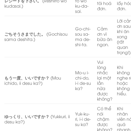
レシートを下さい。
(Reshiito wo
to wo
tôi hoá
lấy hó
kudasai.)
ku-da-
đơn.
đơn.
sai.
Lời c
ơn sau
Go-chi-
Cảm
khi ăn
ごちそうさまでした。
(Gochisou
sou sa-
ơn vì
xong
sama deshita.)
ma de-
bữa ăn
(rất
shi-ta.
ngon.
quan
trọng!)
Vui
lòng
Khi
Mo-u i-
nhắc
không
もう一度、いいですか？
(Mou
chi-do,
lại một
nghe r
ichido, ii desu ka?)
i-i de-su
lần
hoặc
ka?
nữa
không
được
hiểu.
không?
Có thể
Khi
Yuk-ku-
nói
nhân
ゆっくり、いいですか？
(Yukkuri, ii
ri, i-i de-
chậm
viên nó
desu ka?)
su ka?
được
quá
không?
nhanh