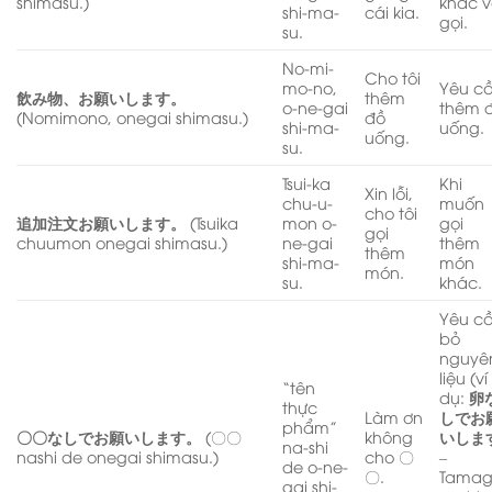
shimasu.)
khác 
shi-ma-
cái kia.
gọi.
su.
No-mi-
Cho tôi
mo-no,
Yêu c
飲み物、お願いします。
thêm
o-ne-gai
thêm 
(Nomimono, onegai shimasu.)
đồ
shi-ma-
uống.
uống.
su.
Tsui-ka
Khi
Xin lỗi,
chu-u-
muốn
cho tôi
追加注文お願いします。
(Tsuika
mon o-
gọi
gọi
chuumon onegai shimasu.)
ne-gai
thêm
thêm
shi-ma-
món
món.
su.
khác.
Yêu c
bỏ
nguyê
liệu (ví
“tên
dụ:
卵
thực
Làm ơn
しでお
phẩm”
〇〇なしでお願いします。
(〇〇
không
いしま
na-shi
nashi de onegai shimasu.)
cho 〇
–
de o-ne-
〇.
Tama
gai shi-