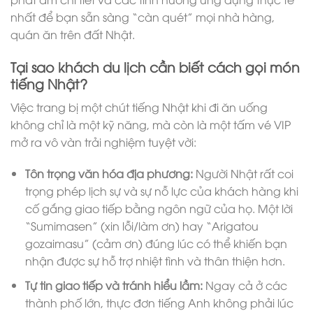
nhất để bạn sẵn sàng “càn quét” mọi nhà hàng,
quán ăn trên đất Nhật.
Tại sao khách du lịch cần biết cách gọi món
tiếng Nhật?
Việc trang bị một chút tiếng Nhật khi đi ăn uống
không chỉ là một kỹ năng, mà còn là một tấm vé VIP
mở ra vô vàn trải nghiệm tuyệt vời:
Tôn trọng văn hóa địa phương:
Người Nhật rất coi
trọng phép lịch sự và sự nỗ lực của khách hàng khi
cố gắng giao tiếp bằng ngôn ngữ của họ. Một lời
“Sumimasen” (xin lỗi/làm ơn) hay “Arigatou
gozaimasu” (cảm ơn) đúng lúc có thể khiến bạn
nhận được sự hỗ trợ nhiệt tình và thân thiện hơn.
Tự tin giao tiếp và tránh hiểu lầm:
Ngay cả ở các
thành phố lớn, thực đơn tiếng Anh không phải lúc