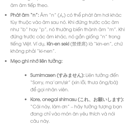
âm âm tiếp theo.
Phát âm “n”:
Âm “n” (ん) có thể phát âm hơi khác
tùy thuộc vào âm sau nó. Khi đứng trước các âm
như “b” hay “p”, nó thường biến thành âm “m”. Khi
đứng trước các âm khác, nó gần giống “n” trong
tiếng Việt. Ví dụ,
Kin-en seki
(禁煙席) là “kin-en”, chứ
không phải “ki-nen”.
Mẹo ghi nhớ liên tưởng:
Sumimasen (すみません):
Liên tưởng đến
“Sorry, ma’am/sir” (xin lỗi, thưa ông/bà)
để gọi nhân viên.
Kore, onegai shimasu (これ、お願いします):
“Cái này, làm ơn” – hãy tưởng tượng bạn
đang chỉ vào món ăn yêu thích và nói
câu này.