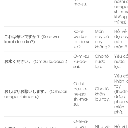
nashi 
ma-su.
onega
shimas
không
trứng).
Ko-re
Món
Hỏi về
これは辛いですか？
(Kore wa
wa ka-
này có
độ ca
karai desu ka?)
rai de-su
cay
của
ka?
không?
món ă
O-mi-zu
Cho tôi
Yêu c
お水ください。
(Omizu kudasai.)
ku-da-
nước
nước
sai.
lọc.
lọc.
Yêu c
khăn l
O-shi-
tay
bo-ri o-
Cho tôi
おしぼりお願いします。
(Oshibori
(thườ
ne-gai
khăn
onegai shimasu.)
được
shi-ma-
lau tay.
phục 
su.
miễn
phí).
O-te-a-
rai wa
Nhà vệ
Hỏi vị tr