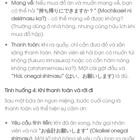
Mang về:
Nếu mua đồ ăn và muốn mang về, bạn
có thể hỏi
“持ち帰りにできますか？” (Mochikaeri ni
dekimasu ka?)
– có thể mang về được không?
(Thường dùng ở nhà hàng, nhưng cũng hữu ích khi
mua đồ hộp).
Thanh toán:
Khi ra quầy, chỉ cần đưa đồ và sẵn
sàng thanh toán. Nhân viên sẽ hỏi bạn có muốn túi
không (fukuro irimasuka) hoặc có cần hâm nóng
không (atatamemasu ka?). Một cái gật đầu và
“Hai, onegai shimasu” (はい、お願いします)
là đủ.
Tình huống 4: Khi thanh toán và rời đi
Sau một bữa ăn ngon miệng, bước cuối cùng là
thanh toán và thể hiện sự cảm ơn:
Yêu cầu tính tiền:
Khi đã ăn xong, hãy gọi nhân
viên và nói
“お会計お願いします” (Okaikei onegai
shimasu)
. Một số nhà hàng sẽ yêu cầu bạn ra quầy