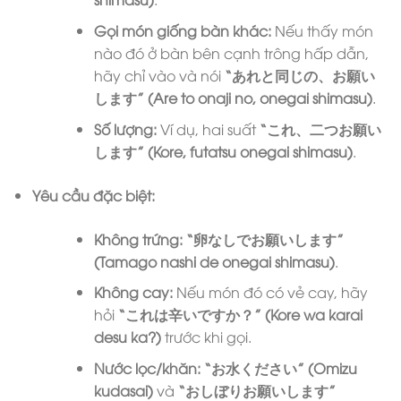
Gọi món giống bàn khác:
Nếu thấy món
nào đó ở bàn bên cạnh trông hấp dẫn,
hãy chỉ vào và nói
“あれと同じの、お願い
します” (Are to onaji no, onegai shimasu)
.
Số lượng:
Ví dụ, hai suất
“これ、二つお願い
します” (Kore, futatsu onegai shimasu)
.
Yêu cầu đặc biệt:
Không trứng:
“卵なしでお願いします”
(Tamago nashi de onegai shimasu)
.
Không cay:
Nếu món đó có vẻ cay, hãy
hỏi
“これは辛いですか？” (Kore wa karai
desu ka?)
trước khi gọi.
Nước lọc/khăn:
“お水ください” (Omizu
kudasai)
và
“おしぼりお願いします”