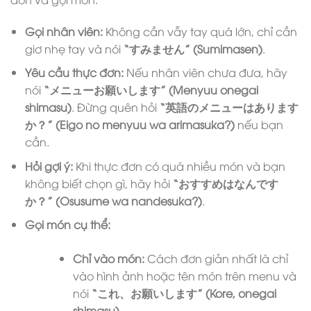
Gọi nhân viên:
Không cần vẫy tay quá lớn, chỉ cần
giơ nhẹ tay và nói
“すみません” (Sumimasen)
.
Yêu cầu thực đơn:
Nếu nhân viên chưa đưa, hãy
nói
“メニューお願いします” (Menyuu onegai
shimasu)
. Đừng quên hỏi
“英語のメニューはあります
か？” (Eigo no menyuu wa arimasuka?)
nếu bạn
cần.
Hỏi gợi ý:
Khi thực đơn có quá nhiều món và bạn
không biết chọn gì, hãy hỏi
“おすすめはなんです
か？” (Osusume wa nandesuka?)
.
Gọi món cụ thể:
Chỉ vào món:
Cách đơn giản nhất là chỉ
vào hình ảnh hoặc tên món trên menu và
nói
“これ、お願いします” (Kore, onegai
shimasu)
.