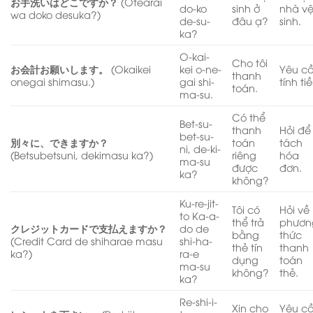
お手洗いはどこですか？
(Otearai
do-ko
sinh ở
nhà v
wa doko desuka?)
de-su-
đâu ạ?
sinh.
ka?
O-kai-
Cho tôi
お会計お願いします。
(Okaikei
kei o-ne-
Yêu c
thanh
onegai shimasu.)
gai shi-
tính ti
toán.
ma-su.
Có thể
Bet-su-
thanh
Hỏi để
bet-su-
別々に、できますか？
toán
tách
ni, de-ki-
(Betsubetsuni, dekimasu ka?)
riêng
hóa
ma-su
được
đơn.
ka?
không?
Ku-re-jit-
Tôi có
Hỏi về
to Ka-a-
thể trả
phươn
クレジットカードで支払えますか？
do de
bằng
thức
(Credit Card de shiharae masu
shi-ha-
thẻ tín
thanh
ka?)
ra-e
dụng
toán
ma-su
không?
thẻ.
ka?
Re-shi-i-
Xin cho
Yêu c