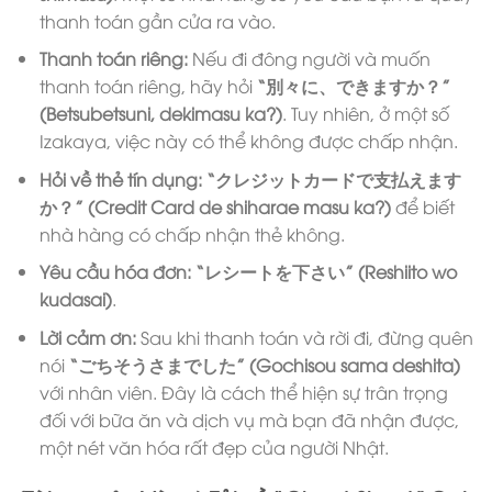
thanh toán gần cửa ra vào.
Thanh toán riêng:
Nếu đi đông người và muốn
thanh toán riêng, hãy hỏi
“別々に、できますか？”
(Betsubetsuni, dekimasu ka?)
. Tuy nhiên, ở một số
Izakaya, việc này có thể không được chấp nhận.
Hỏi về thẻ tín dụng:
“クレジットカードで支払えます
か？” (Credit Card de shiharae masu ka?)
để biết
nhà hàng có chấp nhận thẻ không.
Yêu cầu hóa đơn:
“レシートを下さい” (Reshiito wo
kudasai)
.
Lời cảm ơn:
Sau khi thanh toán và rời đi, đừng quên
nói
“ごちそうさまでした” (Gochisou sama deshita)
với nhân viên. Đây là cách thể hiện sự trân trọng
đối với bữa ăn và dịch vụ mà bạn đã nhận được,
một nét văn hóa rất đẹp của người Nhật.