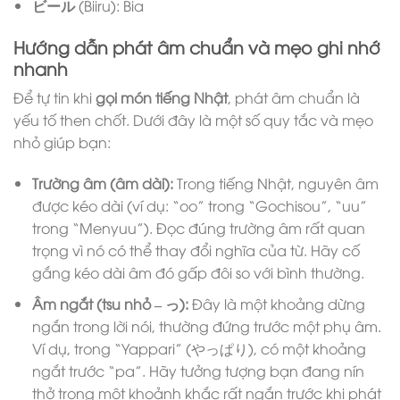
ビール
(Biiru): Bia
Hướng dẫn phát âm chuẩn và mẹo ghi nhớ
nhanh
Để tự tin khi
gọi món tiếng Nhật
, phát âm chuẩn là
yếu tố then chốt. Dưới đây là một số quy tắc và mẹo
nhỏ giúp bạn:
Trường âm (âm dài):
Trong tiếng Nhật, nguyên âm
được kéo dài (ví dụ: “oo” trong “Gochisou”, “uu”
trong “Menyuu”). Đọc đúng trường âm rất quan
trọng vì nó có thể thay đổi nghĩa của từ. Hãy cố
gắng kéo dài âm đó gấp đôi so với bình thường.
Âm ngắt (tsu nhỏ – っ):
Đây là một khoảng dừng
ngắn trong lời nói, thường đứng trước một phụ âm.
Ví dụ, trong “Yappari” (やっぱり), có một khoảng
ngắt trước “pa”. Hãy tưởng tượng bạn đang nín
thở trong một khoảnh khắc rất ngắn trước khi phát