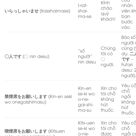
Kính
I-rat-
nhân
chào
いらっしゃいませ
(Irasshaimase)
shai-
viên kh
quý
ma-se
bạn
khách!
bước
vào.
Báo số
người 
Chúng
cùng (
“số
tôi có
dụ:
二
〇人です
(〇 nin desu)
người”
〇
です
–
nin desu
người.
Futari
desu: 
người)
Yêu c
Kin-en
Xin cho
chỗ
se-ki wo
tôi chỗ
禁煙席をお願いします
(Kin-en seki
ngồi
o-ne-
không
wo onegaishimasu)
không
gai-shi-
hút
hút
ma-su
thuốc.
thuốc.
Kits-uen
Xin cho
Yêu c
se-ki wo
tôi chỗ
chỗ
喫煙席をお願いします
(Kitsuen
o-ne-
được
ngồi c