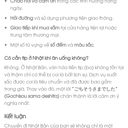
Chào hỏi và cảm ơn
trong các tình huống hàng
ngày.
Hỏi đường
và sử dụng phương tiện giao thông.
Giao tiếp khi mua sắm
tại cửa hàng tiện lợi hoặc
trung tâm thương mại.
Một số từ vựng về
số đếm
và
màu sắc
.
Có cần tip ở Nhật khi ăn uống không?
Không. Ở Nhật Bản, văn hóa tiền tip (bo) không tồn tại
và thậm chí có thể bị coi là bất lịch sự. Dịch vụ xuất
sắc được coi là tiêu chuẩn và đã được bao gồm
trong giá. Thay vào đó, một lời
“ごちそうさまでした”
(Gochisou sama deshita)
chân thành là lời cảm ơn ý
nghĩa nhất.
Kết luận
Chuyến đi Nhật Bản của bạn sẽ không chỉ là một