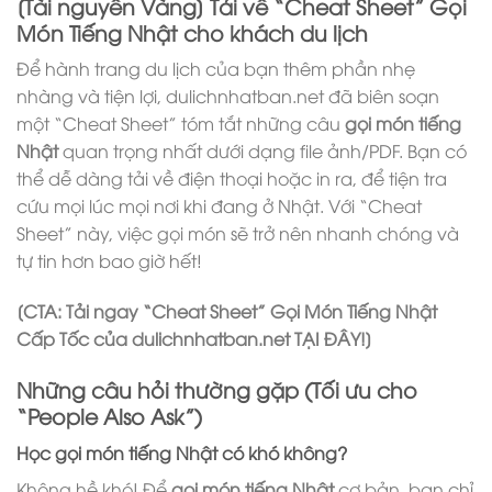
[Tài nguyên Vàng] Tải về “Cheat Sheet” Gọi
Món Tiếng Nhật cho khách du lịch
Để hành trang du lịch của bạn thêm phần nhẹ
nhàng và tiện lợi, dulichnhatban.net đã biên soạn
một “Cheat Sheet” tóm tắt những câu
gọi món tiếng
Nhật
quan trọng nhất dưới dạng file ảnh/PDF. Bạn có
thể dễ dàng tải về điện thoại hoặc in ra, để tiện tra
cứu mọi lúc mọi nơi khi đang ở Nhật. Với “Cheat
Sheet” này, việc gọi món sẽ trở nên nhanh chóng và
tự tin hơn bao giờ hết!
[CTA: Tải ngay “Cheat Sheet” Gọi Món Tiếng Nhật
Cấp Tốc của dulichnhatban.net TẠI ĐÂY!]
Những câu hỏi thường gặp (Tối ưu cho
“People Also Ask”)
Học gọi món tiếng Nhật có khó không?
Không hề khó! Để
gọi món tiếng Nhật
cơ bản, bạn chỉ