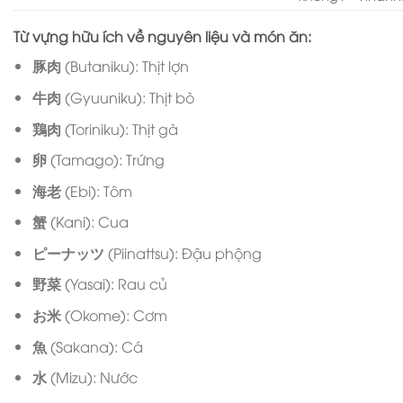
Từ vựng hữu ích về nguyên liệu và món ăn:
豚肉
(Butaniku): Thịt lợn
牛肉
(Gyuuniku): Thịt bò
鶏肉
(Toriniku): Thịt gà
卵
(Tamago): Trứng
海老
(Ebi): Tôm
蟹
(Kani): Cua
ピーナッツ
(Piinattsu): Đậu phộng
野菜
(Yasai): Rau củ
お米
(Okome): Cơm
魚
(Sakana): Cá
水
(Mizu): Nước