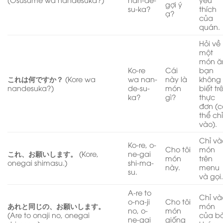
gợi ý
su-ka?
thích
ạ?
của
quán.
Hỏi về
một
món ă
Ko-re
Cái
bạn
これは何ですか？
(Kore wa
wa nan-
này là
không
nandesuka?)
de-su-
món
biết tr
ka?
gì?
thực
đơn (c
thể ch
vào).
Chỉ và
Ko-re, o-
Cho tôi
món
これ、お願いします。
(Kore,
ne-gai
món
trên
onegai shimasu.)
shi-ma-
này.
menu
su.
và gọi
A-re to
Chỉ và
o-na-ji
Cho tôi
あれと同じの、お願いします。
món
no, o-
món
(Are to onaji no, onegai
của b
ne-gai
giống