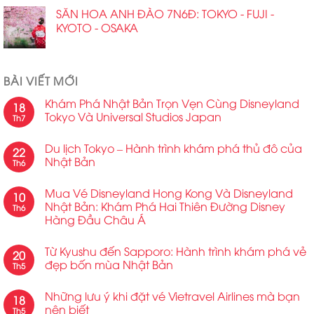
SĂN HOA ANH ĐÀO 7N6Đ: TOKYO - FUJI -
KYOTO - OSAKA
BÀI VIẾT MỚI
Khám Phá Nhật Bản Trọn Vẹn Cùng Disneyland
18
Tokyo Và Universal Studios Japan
Th7
Du lịch Tokyo – Hành trình khám phá thủ đô của
22
Nhật Bản
Th6
Mua Vé Disneyland Hong Kong Và Disneyland
10
Nhật Bản: Khám Phá Hai Thiên Đường Disney
Th6
Hàng Đầu Châu Á
Từ Kyushu đến Sapporo: Hành trình khám phá vẻ
20
đẹp bốn mùa Nhật Bản
Th5
Những lưu ý khi đặt vé Vietravel Airlines mà bạn
18
nên biết
Th5