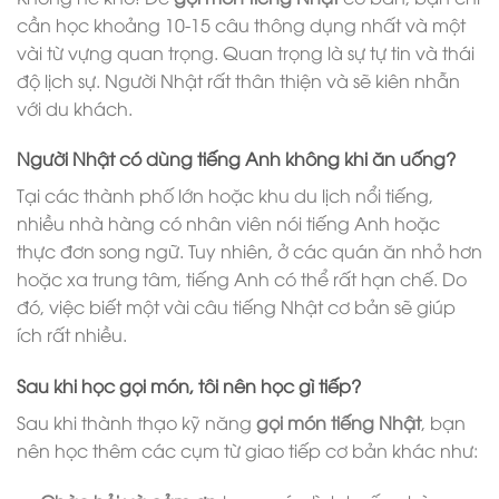
cần học khoảng 10-15 câu thông dụng nhất và một
vài từ vựng quan trọng. Quan trọng là sự tự tin và thái
độ lịch sự. Người Nhật rất thân thiện và sẽ kiên nhẫn
với du khách.
Người Nhật có dùng tiếng Anh không khi ăn uống?
Tại các thành phố lớn hoặc khu du lịch nổi tiếng,
nhiều nhà hàng có nhân viên nói tiếng Anh hoặc
thực đơn song ngữ. Tuy nhiên, ở các quán ăn nhỏ hơn
hoặc xa trung tâm, tiếng Anh có thể rất hạn chế. Do
đó, việc biết một vài câu tiếng Nhật cơ bản sẽ giúp
ích rất nhiều.
Sau khi học gọi món, tôi nên học gì tiếp?
Sau khi thành thạo kỹ năng
gọi món tiếng Nhật
, bạn
nên học thêm các cụm từ giao tiếp cơ bản khác như: