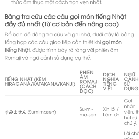
thức ẩm thực một cách trọn vẹn nhất.
Bảng tra cứu các câu gọi món tiếng Nhật
đầy đủ nhất (Từ cơ bản đến nâng cao)
Để bạn dễ dàng tra cứu và ghi nhớ, dưới đây là bảng
tổng hợp các câu giao tiếp cần thiết khi
gọi món
tiếng Nhật
, được trình bày rõ ràng với phiên âm
Romaji và ngữ cảnh sử dụng cụ thể.
PHIÊN
DỊCH
NGỮ
ÂM
TIẾNG NHẬT (KÈM
NGHĨA
CẢNH
ROMAJI
HIRAGANA/KATAKANA/KANJI)
TIẾNG
SỬ
(CÁCH
VIỆT
DỤNG
ĐỌC)
Gọi
nhân
Su-mi-
Xin lỗi /
すみません
(Sumimasen)
viên, t
ma-sen
Làm ơn
hút sự
chú ý.
Lời ch
của