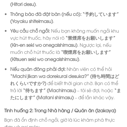
(Hitori desu)
.
Thông báo đã đặt bàn (nếu có):
“予約しています”
(Yoyaku shiteimasu)
.
Yêu cầu chỗ ngồi:
Nếu bạn không muốn ngồi khu
vực hút thuốc, hãy nói rõ
“禁煙席をお願いします”
(Kin-en seki wo onegaishimasu)
. Ngược lại, nếu
muốn chỗ hút thuốc là
“喫煙席をお願いします”
(Kitsuen seki wo onegaishimasu)
.
Nếu quán đông phải đợi:
Nhân viên có thể hỏi
“Machi jikan wa dorekurai desuka?” (待ち時間はど
れくらいですか?)
để biết thời gian chờ. Bạn có thể
trả lời
“待ちます” (Machimasu)
– tôi sẽ đợi, hoặc
“ま
たにします” (Matani shimasu)
– để lần khác vậy.
Tình huống 2: Trong Nhà hàng / Quán ăn (Izakaya)
Bạn đã ổn định chỗ ngồi, giờ là lúc khám phá thực
đơn và gọi món: