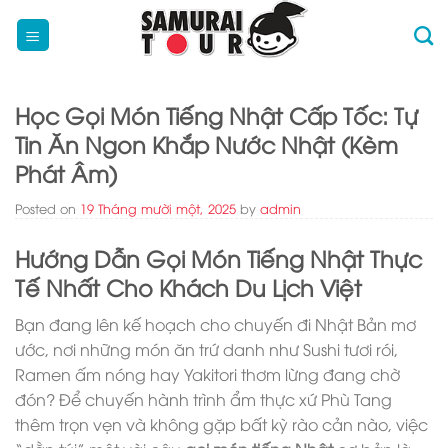
Skip
to
content
Học Gọi Món Tiếng Nhật Cấp Tốc: Tự
Tin Ăn Ngon Khắp Nước Nhật (Kèm
Phát Âm)
Posted on
19 Tháng mười một, 2025
by
admin
Hướng Dẫn Gọi Món Tiếng Nhật Thực
Tế Nhất Cho Khách Du Lịch Việt
Bạn đang lên kế hoạch cho chuyến đi Nhật Bản mơ
ước, nơi những món ăn trứ danh như Sushi tươi rói,
Ramen ấm nóng hay Yakitori thơm lừng đang chờ
đón? Để chuyến hành trình ẩm thực xứ Phù Tang
thêm trọn vẹn và không gặp bất kỳ rào cản nào, việc