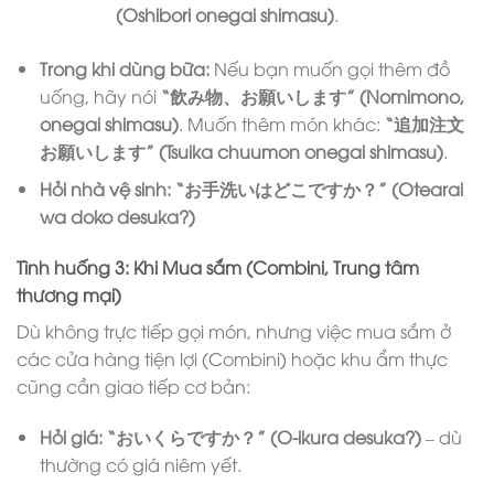
(Oshibori onegai shimasu)
.
Trong khi dùng bữa:
Nếu bạn muốn gọi thêm đồ
uống, hãy nói
“飲み物、お願いします” (Nomimono,
onegai shimasu)
. Muốn thêm món khác:
“追加注文
お願いします” (Tsuika chuumon onegai shimasu)
.
Hỏi nhà vệ sinh:
“お手洗いはどこですか？” (Otearai
wa doko desuka?)
Tình huống 3: Khi Mua sắm (Combini, Trung tâm
thương mại)
Dù không trực tiếp gọi món, nhưng việc mua sắm ở
các cửa hàng tiện lợi (Combini) hoặc khu ẩm thực
cũng cần giao tiếp cơ bản:
Hỏi giá:
“おいくらですか？” (O-ikura desuka?)
– dù
thường có giá niêm yết.