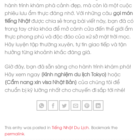
hành trình khám phá cảnh đẹp, mà còn là một cuộc
phiêu lưu ẩm thực đáng nhớ. Với những câu
gọi món
tiếng Nhật
được chia sẻ trong bài viết này, bạn đã có
trong tay chìa khóa để mở cánh cửa đến thế giới ẩm
thực phong phú và độc đáo của xứ sở mặt trời mọc.
Hãy luyện tập thường xuyên, tự tin giao tiếp và tận
hưởng từng khoảnh khắc đáng giá.
Giờ đây, bạn đã sẵn sàng cho hành trình khám phá!
Hãy xem ngay
[Kinh nghiệm du lịch Tokyo]
hoặc
[Cẩm nang xin visa Nhật Bản]
của chúng tôi để
chuẩn bị kỹ lưỡng nhất cho chuyến đi sắp tới nhé!
This entry was posted in
Tiếng Nhật Du Lịch
. Bookmark the
permalink
.