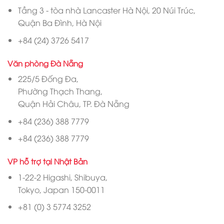
Tầng 3 - tòa nhà Lancaster Hà Nội, 20 Núi Trúc,
Quận Ba Đình, Hà Nội
+84 (24) 3726 5417
Văn phòng Đà Nẵng
225/5 Đống Đa,
Phường Thạch Thang,
Quận Hải Châu, TP. Đà Nẵng
+84 (236) 388 7779
+84 (236) 388 7779
VP hỗ trợ tại Nhật Bản
1-22-2 Higashi, Shibuya,
Tokyo, Japan 150-0011
+81 (0) 3 5774 3252