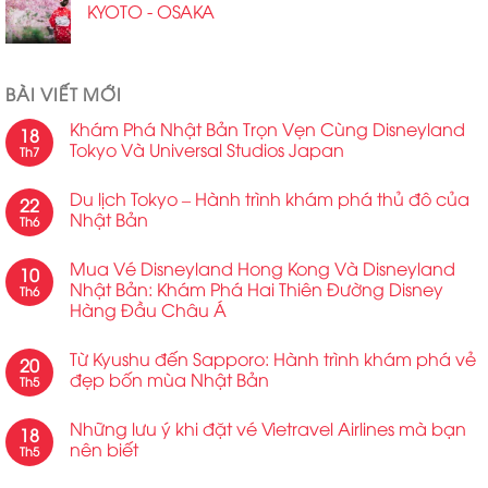
KYOTO - OSAKA
BÀI VIẾT MỚI
Khám Phá Nhật Bản Trọn Vẹn Cùng Disneyland
18
Tokyo Và Universal Studios Japan
Th7
Du lịch Tokyo – Hành trình khám phá thủ đô của
22
Nhật Bản
Th6
Mua Vé Disneyland Hong Kong Và Disneyland
10
Nhật Bản: Khám Phá Hai Thiên Đường Disney
Th6
Hàng Đầu Châu Á
Từ Kyushu đến Sapporo: Hành trình khám phá vẻ
20
đẹp bốn mùa Nhật Bản
Th5
Những lưu ý khi đặt vé Vietravel Airlines mà bạn
18
nên biết
Th5