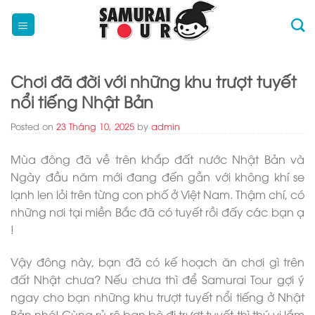
Skip
to
content
Chơi đã đời với những khu trượt tuyết
nổi tiếng Nhật Bản
Posted on
23 Tháng 10, 2025
by
admin
Mùa đông đã về trên khắp đất nước Nhật Bản và
Ngày đầu năm mới đang đến gần với không khí se
lạnh len lỏi trên từng con phố ở Việt Nam. Thậm chí, có
những nơi tại miền Bắc đã có tuyết rồi đấy các bạn ạ
!
Vậy đông này, bạn đã có kế hoạch ăn chơi gì trên
đất Nhật chưa? Nếu chưa thì để Samurai Tour gợi ý
ngay cho bạn những khu trượt tuyết nổi tiếng ở Nhật
Bản nhé! Cùng rủ rê bạn bè đi trượt tuyết thì thú vị lắm