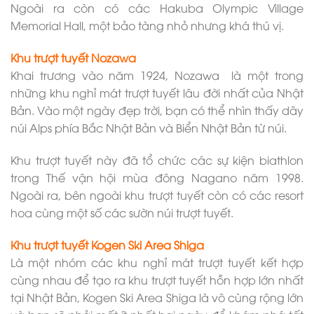
Ngoài ra còn có các Hakuba Olympic Village
Memorial Hall, một bảo tàng nhỏ nhưng khá thú vị.
Khu trượt tuyết Nozawa
Khai trương vào năm 1924, Nozawa là một trong
những khu nghỉ mát trượt tuyết lâu đời nhất của Nhật
Bản. Vào một ngày đẹp trời, bạn có thể nhìn thấy dãy
núi Alps phía Bắc Nhật Bản và Biển Nhật Bản từ núi.
Khu trượt tuyết này đã tổ chức các sự kiện biathlon
trong Thế vận hội mùa đông Nagano năm 1998.
Ngoài ra, bên ngoài khu trượt tuyết còn có các resort
hoa cùng một số các sườn núi trượt tuyết.
Khu trượt tuyết Kogen Ski Area Shiga
Là một nhóm các khu nghỉ mát trượt tuyết kết hợp
cùng nhau để tạo ra khu trượt tuyết hỗn hợp lớn nhất
tại Nhật Bản, Kogen Ski Area Shiga là vô cùng rộng lớn