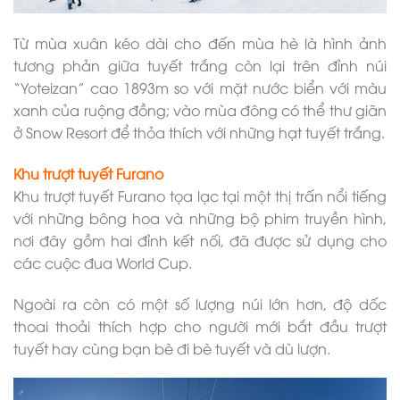
Từ mùa xuân kéo dài cho đến mùa hè là hình ảnh
tương phản giữa tuyết trắng còn lại trên đỉnh núi
“Yoteizan” cao 1893m so với mặt nước biển với màu
xanh của ruộng đồng; vào mùa đông có thể thư giãn
ở Snow Resort để thỏa thích với những hạt tuyết trắng.
Khu trượt tuyết Furano
Khu trượt tuyết Furano tọa lạc tại một thị trấn nổi tiếng
với những bông hoa và những bộ phim truyền hình,
nơi đây gồm hai đỉnh kết nối, đã được sử dụng cho
các cuộc đua World Cup.
Ngoài ra còn có một số lượng núi lớn hơn, độ dốc
thoai thoải thích hợp cho người mới bắt đầu trượt
tuyết hay cùng bạn bè đi bè tuyết và dù lượn.