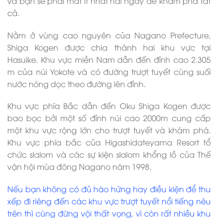
và bạn sẽ phải mất ít nhất hai ngày để khám phá tất
cả.
Nằm ở vùng cao nguyên của Nagano Prefecture,
Shiga Kogen được chia thành hai khu vực tại
Hasuike. Khu vực miền Nam dẫn đến đỉnh cao 2.305
m của núi Yokote và có đường trượt tuyết cùng suối
nước nóng dọc theo đường lên đỉnh.
Khu vực phía Bắc dẫn đến Oku Shiga Kogen được
bao bọc bởi một số đỉnh núi cao 2000m cung cấp
một khu vực rộng lớn cho trượt tuyết và khám phá.
Khu vực phía bắc của Higashidateyama Resort tổ
chức slalom và các sự kiện slalom khổng lồ của Thế
vận hội mùa đông Nagano năm 1998.
Nếu bạn không có đủ hào hứng hay điều kiện để thu
xếp đi riêng đến các khu vực trượt tuyết nổi tiếng nêu
trên thì cùng đừng vội thất vọng, vì còn rất nhiều khu